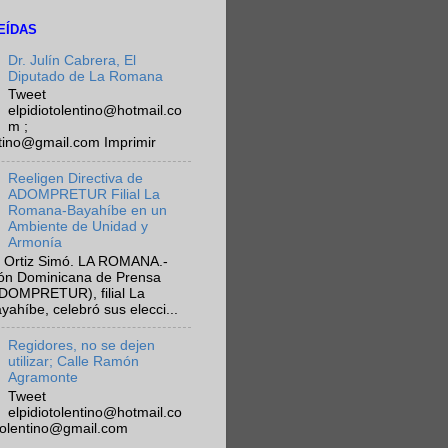
EÍDAS
Dr. Julín Cabrera, El
Diputado de La Romana
Tweet
elpidiotolentino@hotmail.co
m ;
ntino@gmail.com Imprimir
Reeligen Directiva de
ADOMPRETUR Filial La
Romana-Bayahíbe en un
Ambiente de Unidad y
Armonía
 Ortiz Simó. LA ROMANA.-
ión Dominicana de Prensa
ADOMPRETUR), filial La
híbe, celebró sus elecci...
Regidores, no se dejen
utilizar; Calle Ramón
Agramonte
Tweet
elpidiotolentino@hotmail.co
otolentino@gmail.com