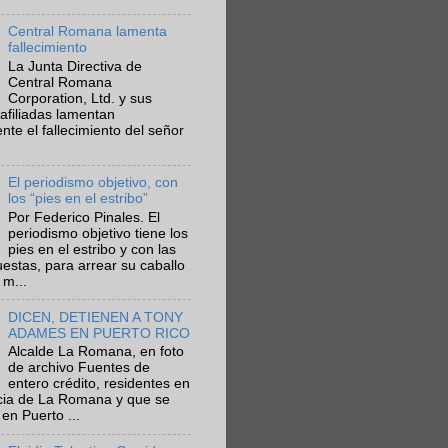
Central Romana lamenta
fallecimiento
La Junta Directiva de
Central Romana
Corporation, Ltd. y sus
afiliadas lamentan
te el fallecimiento del señor
El periodismo objetivo, con
los “pies en el estribo”
Por Federico Pinales. El
periodismo objetivo tiene los
pies en el estribo y con las
estas, para arrear su caballo
 m...
DICEN, DETIENEN A TONY
ADAMES EN PUERTO RICO
Alcalde La Romana, en foto
de archivo Fuentes de
entero crédito, residentes en
ncia de La Romana y que se
en Puerto ...