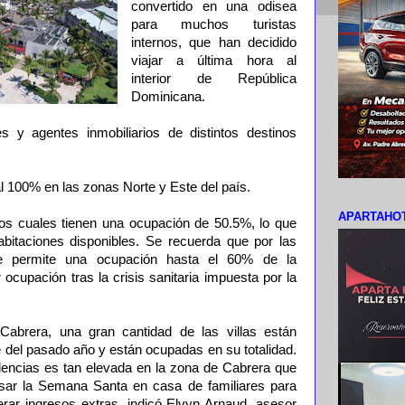
convertido en una odisea
para muchos turistas
internos, que han decidido
viajar a última hora al
interior de República
Dominicana.
s y agentes inmobiliarios de distintos destinos
al 100% en las zonas Norte y Este del país.
APARTAHOT
 los cuales tienen una ocupación de 50.5%, lo que
bitaciones disponibles. Se recuerda que por las
se permite una ocupación hasta el 60% de la
ocupación tras la crisis sanitaria impuesta por la
brera, una gran cantidad de las villas están
del pasado año y están ocupadas en su totalidad.
dencias es tan elevada en la zona de Cabrera que
asar la Semana Santa en casa de familiares para
erar ingresos extras, indicó Elvyn Arnaud, asesor