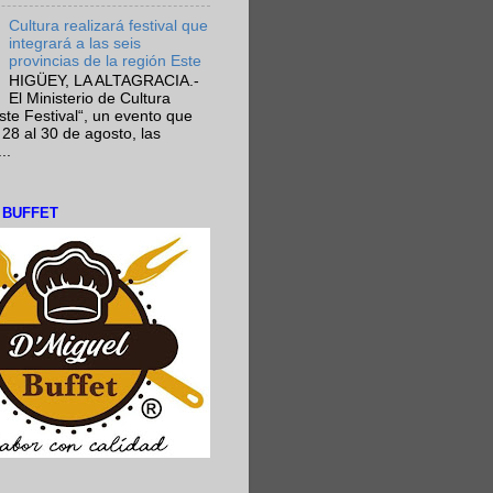
Cultura realizará festival que
integrará a las seis
provincias de la región Este
HIGÜEY, LA ALTAGRACIA.-
El Ministerio de Cultura
Este Festival“, un evento que
 28 al 30 de agosto, las
..
L BUFFET