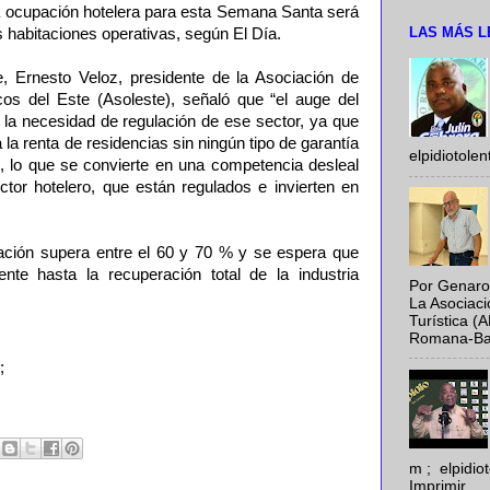
 ocupación hotelera para esta Semana Santa será
LAS MÁS L
s habitaciones operativas, según El Día.
, Ernesto Veloz, presidente de la Asociación de
cos del Este (Asoleste), señaló que “el auge del
a la necesidad de regulación de ese sector, ya que
la renta de residencias sin ningún tipo de garantía
elpidiotole
s, lo que se convierte en una competencia desleal
ctor hotelero, que están regulados e invierten en
ación supera entre el 60 y 70 % y se espera que
nte hasta la recuperación total de la industria
Por Genaro
La Asociac
Turística (
Romana-Baya
;
m ; elpidi
Imprimir