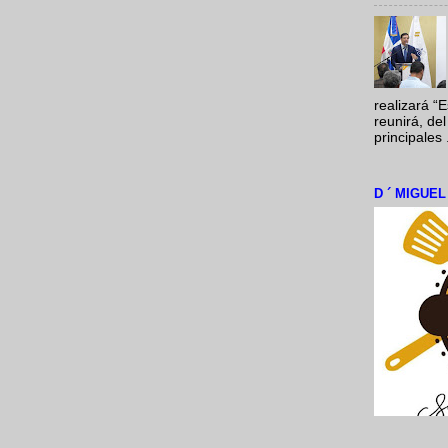
realizará “
reunirá, del
principales .
D ´ MIGUE