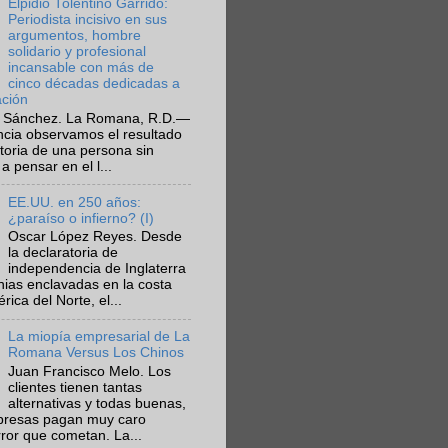
Elpidio Tolentino Garrido:
Periodista incisivo en sus
argumentos, hombre
solidario y profesional
incansable con más de
cinco décadas dedicadas a
ación
 Sánchez. La Romana, R.D.—
ncia observamos el resultado
ctoria de una persona sin
a pensar en el l...
EE.UU. en 250 años:
¿paraíso o infierno? (I)
Oscar López Reyes. Desde
la declaratoria de
independencia de Inglaterra
nias enclavadas en la costa
ica del Norte, el...
La miopía empresarial de La
Romana Versus Los Chinos
Juan Francisco Melo. Los
clientes tienen tantas
alternativas y todas buenas,
presas pagan muy caro
rror que cometan. La...