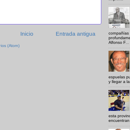
Inicio
Entrada antigua
compañías 
profundamen
Alfonso F...
rios (Atom)
espuelas pu
y llegar a la
esta provi
encuentran 