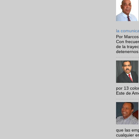
la comunic
Por Marcos
Con frecue
de la traye
detenernos 
por 13 colo
Este de Amér
que las em
cualquier e