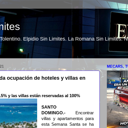
mites
o Tolentino. Elpidio Sin Limites. La Romana Sin Limites.
21
MECARS, T
a ocupación de hoteles y villas en
5% y las villas están reservadas al 100%
SANTO
DOMINGO.-
Encontrar
villas y apartamentos para
esta Semana Santa se ha