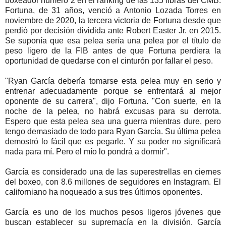
boxeador número 2 en el ranking de las 135 libras del CMB.
Fortuna, de 31 años, venció a Antonio Lozada Torres en
noviembre de 2020, la tercera victoria de Fortuna desde que
perdió por decisión dividida ante Robert Easter Jr. en 2015.
Se suponía que esa pelea sería una pelea por el título de
peso ligero de la FIB antes de que Fortuna perdiera la
oportunidad de quedarse con el cinturón por fallar el peso.
"Ryan García debería tomarse esta pelea muy en serio y
entrenar adecuadamente porque se enfrentará al mejor
oponente de su carrera", dijo Fortuna. "Con suerte, en la
noche de la pelea, no habrá excusas para su derrota.
Espero que esta pelea sea una guerra mientras dure, pero
tengo demasiado de todo para Ryan García. Su última pelea
demostró lo fácil que es pegarle. Y su poder no significará
nada para mí. Pero el mío lo pondrá a dormir".
García es considerado una de las superestrellas en ciernes
del boxeo, con 8.6 millones de seguidores en Instagram. El
californiano ha noqueado a sus tres últimos oponentes.
García es uno de los muchos pesos ligeros jóvenes que
buscan establecer su supremacía en la división. García