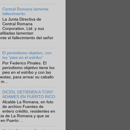
Central Romana lamenta
fallecimiento
La Junta Directiva de
Central Romana
Corporation, Ltd. y sus
afiliadas lamentan
te el fallecimiento del señor
El periodismo objetivo, con
los “pies en el estribo”
Por Federico Pinales. El
periodismo objetivo tiene los
pies en el estribo y con las
estas, para arrear su caballo
 m...
DICEN, DETIENEN A TONY
ADAMES EN PUERTO RICO
Alcalde La Romana, en foto
de archivo Fuentes de
entero crédito, residentes en
ncia de La Romana y que se
en Puerto ...