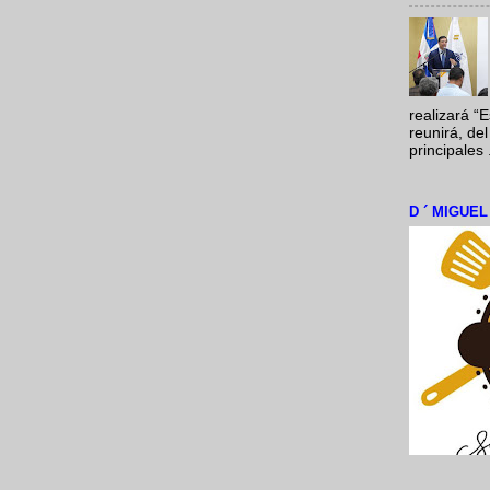
realizará “
reunirá, del
principales .
D ´ MIGUE