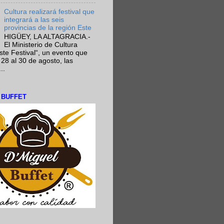
Cultura realizará festival que
integrará a las seis
provincias de la región Este
HIGÜEY, LA ALTAGRACIA.-
El Ministerio de Cultura
Este Festival“, un evento que
 28 al 30 de agosto, las
..
L BUFFET