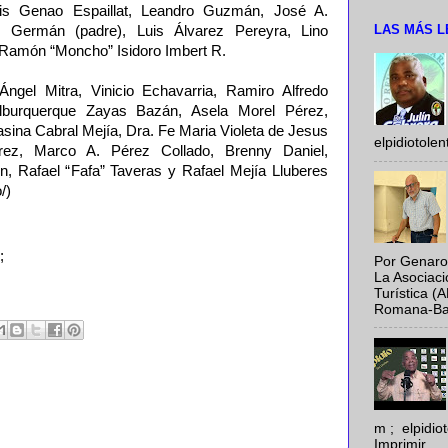
uis Genao Espaillat, Leandro Guzmán, José A.
LAS MÁS L
x Germán (padre), Luis Álvarez Pereyra, Lino
Ramón “Moncho” Isidoro Imbert R.
gel Mitra, Vinicio Echavarria, Ramiro Alfredo
Alburquerque Zayas Bazán, Asela Morel Pérez,
sina Cabral Mejía, Dra. Fe Maria Violeta de Jesus
elpidiotole
z, Marco A. Pérez Collado, Brenny Daniel,
n, Rafael “Fafa” Taveras y Rafael Mejía Lluberes
/)
;
Por Genaro
La Asociac
Turística (
Romana-Baya
m ; elpidi
Imprimir