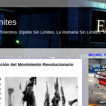
mites
o Tolentino. Elpidio Sin Limites. La Romana Sin Limites.
MECARS, T
ición del Movimiento Revolucionario
4
y
s
n
o
,