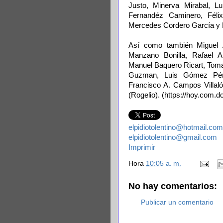
Justo, Minerva Mirabal, L
Fernandéz Caminero, Féli
Mercedes Cordero García y 
Así como también Miguel Án
Manzano Bonilla, Rafael 
Manuel Baquero Ricart, Toma
Guzman, Luis Gómez Pére
Francisco A. Campos Villaló
(Rogelio). (https://hoy.com.do
elpidiotolentino@hotmail.com
elpidiotolentino@gmail.com
Imprimir
Hora
10:05 a. m.
No hay comentarios:
Publicar un comentario