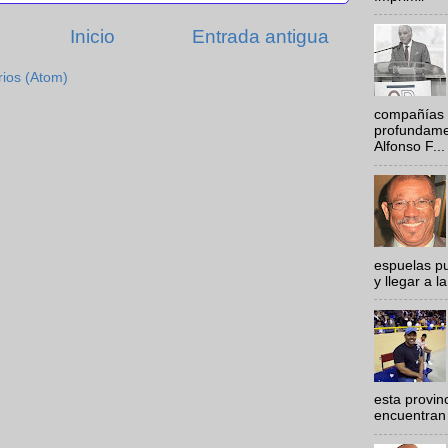
Inicio
Entrada antigua
rios (Atom)
compañías 
profundamen
Alfonso F...
espuelas pu
y llegar a la
esta provi
encuentran 