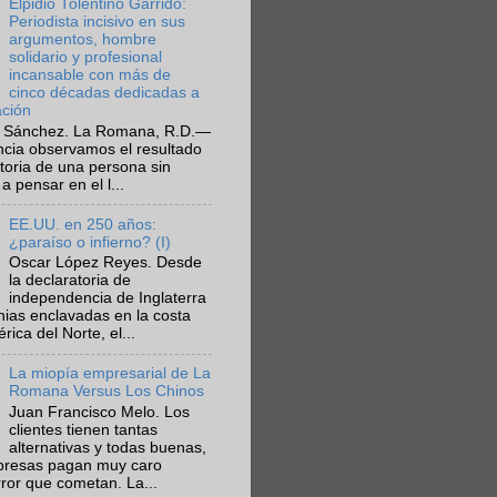
Elpidio Tolentino Garrido:
Periodista incisivo en sus
argumentos, hombre
solidario y profesional
incansable con más de
cinco décadas dedicadas a
ación
 Sánchez. La Romana, R.D.—
ncia observamos el resultado
ctoria de una persona sin
a pensar en el l...
EE.UU. en 250 años:
¿paraíso o infierno? (I)
Oscar López Reyes. Desde
la declaratoria de
independencia de Inglaterra
nias enclavadas en la costa
ica del Norte, el...
La miopía empresarial de La
Romana Versus Los Chinos
Juan Francisco Melo. Los
clientes tienen tantas
alternativas y todas buenas,
presas pagan muy caro
rror que cometan. La...