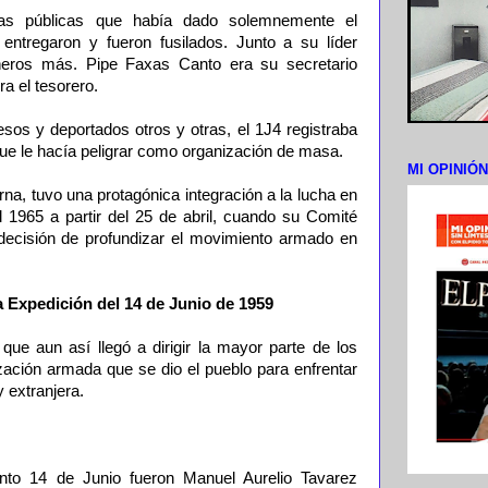
ías públicas que había dado solemnemente el
e entregaron y fueron fusilados. Junto a su líder
ñeros más. Pipe Faxas Canto era su secretario
a el tesorero.
esos y deportados otros y otras, el 1J4 registraba
 que le hacía peligrar como organización de masa.
MI OPINIÓ
erna, tuvo una protagónica integración a la lucha en
l 1965 a partir del 25 de abril, cuando su Comité
 decisión de profundizar el movimiento armado en
 Expedición del 14 de Junio de 1959
l que aun así llegó a dirigir la mayor parte de los
ción armada que se dio el pueblo para enfrentar
y extranjera.
to 14 de Junio fueron Manuel Aurelio Tavarez