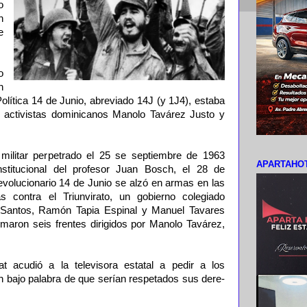
o
n
e
o
n
lítica 14 de Junio, abreviado 14J (y 1J4), estaba
y activistas dominicanos Manolo Tavárez Justo y
militar perpetrado el 25 se septiembre de 1963
APARTAHOT
stitucional del profesor Juan Bosch, el 28 de
volucionario 14 de Junio se alzó en armas en las
contra el Triunvirato, un gobierno colegiado
s Santos, Ramón Tapia Espinal y Manuel Tavares
ormaron seis frentes dirigidos por Manolo Tavárez,
llat acudió a la televisora estatal a pedir a los
ran bajo palabra de que serían respetados sus dere­