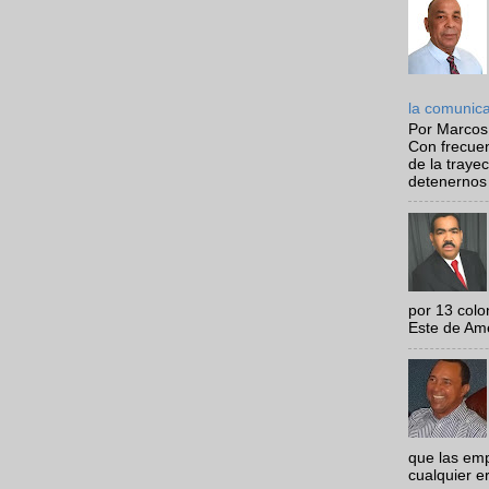
la comunic
Por Marcos
Con frecue
de la traye
detenernos 
por 13 colo
Este de Amér
que las em
cualquier e