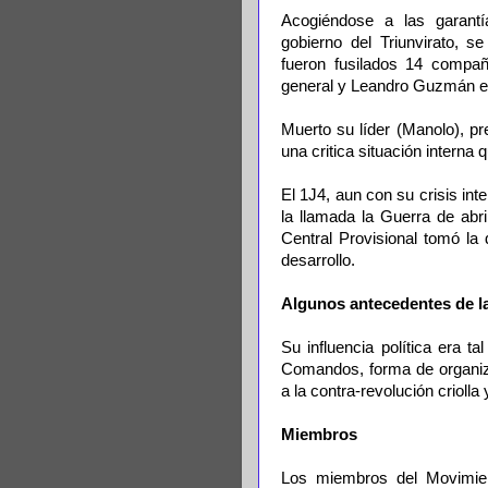
Acogiéndose a las garant
gobierno del Triunvirato, s
fueron fusilados 14 compa
general y Leandro Guzmán er
Muerto su líder (Manolo), pr
una critica situación interna
El 1J4, aun con su crisis int
la llamada la Guerra de abri
Central Provisional tomó la
desarrollo.
Algunos antecedentes de la
Su influencia política era ta
Comandos, forma de organiza
a la contra-revolución criolla 
Miembros
Los miembros del Movimien