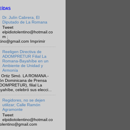
EÍDAS
Dr. Julín Cabrera, El
Diputado de La Romana
Tweet
elpidiotolentino@hotmail.co
m ;
ntino@gmail.com Imprimir
Reeligen Directiva de
ADOMPRETUR Filial La
Romana-Bayahíbe en un
Ambiente de Unidad y
Armonía
 Ortiz Simó. LA ROMANA.-
ión Dominicana de Prensa
ADOMPRETUR), filial La
híbe, celebró sus elecci...
Regidores, no se dejen
utilizar; Calle Ramón
Agramonte
Tweet
elpidiotolentino@hotmail.co
otolentino@gmail.com