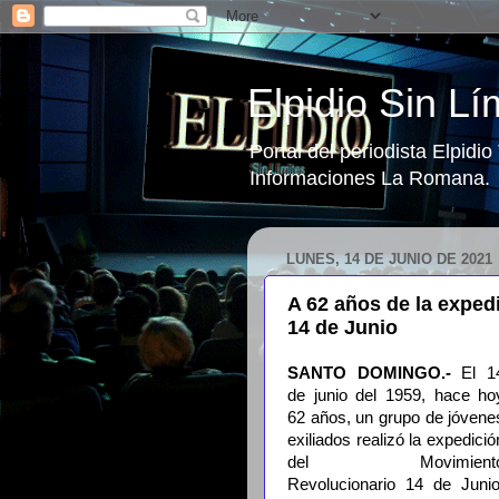
Elpidio Sin Lí
Portal del periodista Elpidi
Informaciones La Romana.
LUNES, 14 DE JUNIO DE 2021
A 62 años de la exped
14 de Junio
SANTO DOMINGO.-
El 1
de junio del 1959, hace ho
62 años, un grupo de jóvene
exiliados realizó la expedició
del Movimient
Revolucionario 14 de Junio