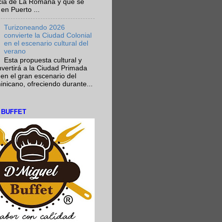
ncia de La Romana y que se
en Puerto ...
Turizoneando 2026
convierte la Ciudad Colonial
en el escenario cultural del
verano
Esta propuesta cultural y
onvertirá a la Ciudad Primada
en el gran escenario del
nicano, ofreciendo durante...
L BUFFET