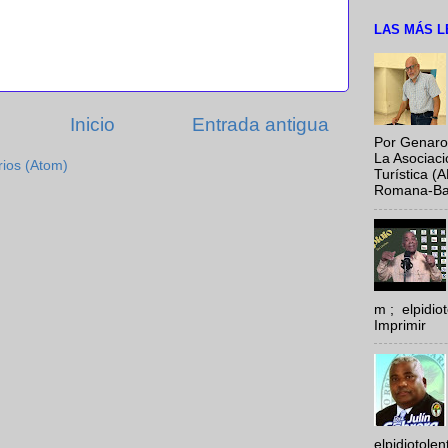
LAS MÁS L
Inicio
Entrada antigua
Por Genaro
La Asociac
rios (Atom)
Turística (
Romana-Baya
m ; elpidi
Imprimir
elpidiotole