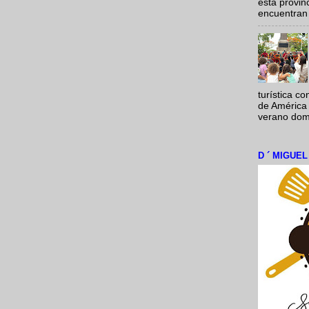
esta provi
encuentran 
turística c
de América 
verano domi
D ´ MIGUE