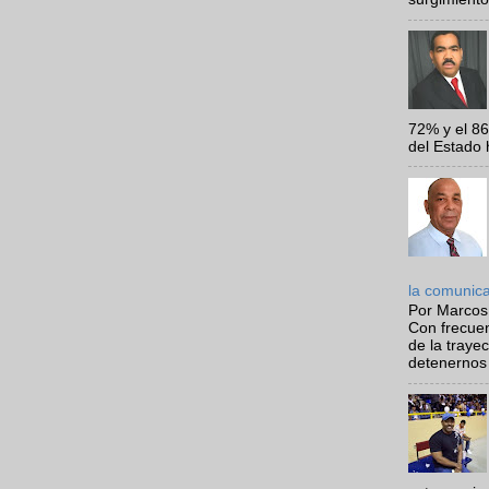
72% y el 8
del Estado 
la comunic
Por Marcos
Con frecue
de la traye
detenernos 