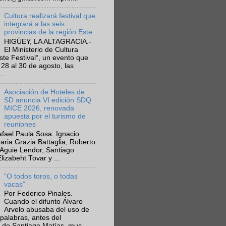
Cultura realizará festival que
integrará a las seis
provincias de la región Este
HIGÜEY, LA ALTAGRACIA.-
El Ministerio de Cultura
Este Festival“, un evento que
 28 al 30 de agosto, las
..
Asociación de Hoteles de
SD anuncia VI edición SDQ
MICE 2026, renovada
apuesta por el turismo de
reuniones
fael Paula Sosa. Ignacio
aria Grazia Battaglia, Roberto
Aguie Lendor, Santiago
lizabeht Tovar y ...
“O todos toros, o todas
vacas”
Por Federico Pinales.
Cuando el difunto Álvaro
Arvelo abusaba del uso de
 palabras, antes del
 de Santiago Matías, muc...