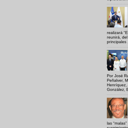
realizará “
reunirá, del
principales .
Por José Ra
Peñalver, M
Henríquez, 
González, E
las “malas”
surgimiento