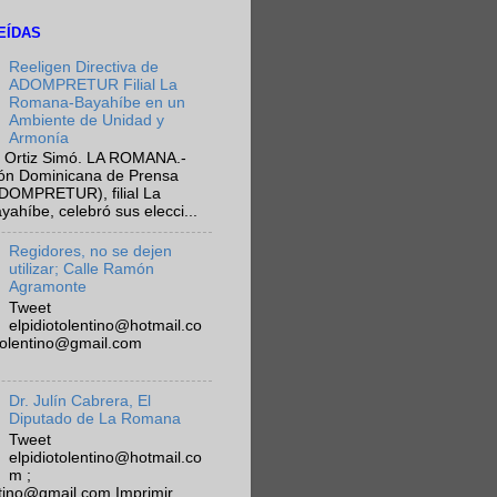
EÍDAS
Reeligen Directiva de
ADOMPRETUR Filial La
Romana-Bayahíbe en un
Ambiente de Unidad y
Armonía
 Ortiz Simó. LA ROMANA.-
ión Dominicana de Prensa
ADOMPRETUR), filial La
híbe, celebró sus elecci...
Regidores, no se dejen
utilizar; Calle Ramón
Agramonte
Tweet
elpidiotolentino@hotmail.co
otolentino@gmail.com
Dr. Julín Cabrera, El
Diputado de La Romana
Tweet
elpidiotolentino@hotmail.co
m ;
ntino@gmail.com Imprimir