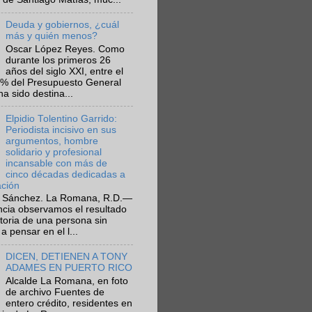
Deuda y gobiernos, ¿cuál
más y quién menos?
Oscar López Reyes. Como
durante los primeros 26
años del siglo XXI, entre el
6% del Presupuesto General
ha sido destina...
Elpidio Tolentino Garrido:
Periodista incisivo en sus
argumentos, hombre
solidario y profesional
incansable con más de
cinco décadas dedicadas a
ación
 Sánchez. La Romana, R.D.—
ncia observamos el resultado
ctoria de una persona sin
a pensar en el l...
DICEN, DETIENEN A TONY
ADAMES EN PUERTO RICO
Alcalde La Romana, en foto
de archivo Fuentes de
entero crédito, residentes en