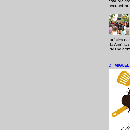
esta provi
encuentran 
turística c
de América 
verano domi
D ´ MIGUE