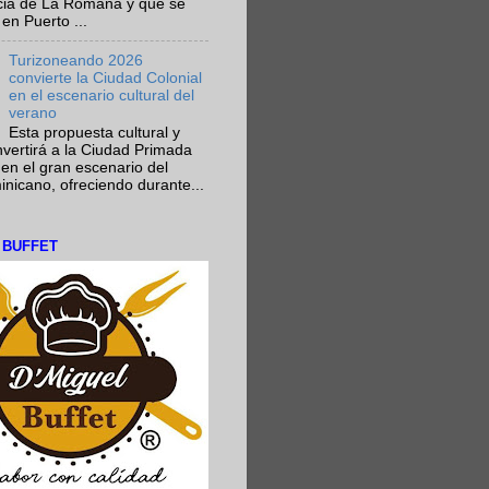
ncia de La Romana y que se
en Puerto ...
Turizoneando 2026
convierte la Ciudad Colonial
en el escenario cultural del
verano
Esta propuesta cultural y
onvertirá a la Ciudad Primada
en el gran escenario del
nicano, ofreciendo durante...
L BUFFET