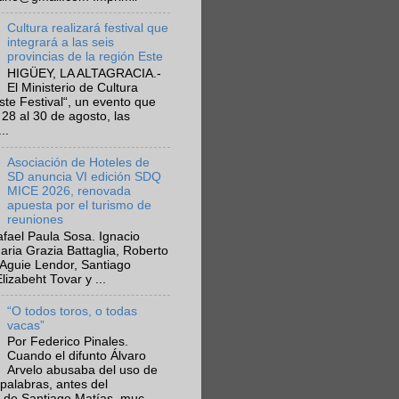
Cultura realizará festival que
integrará a las seis
provincias de la región Este
HIGÜEY, LA ALTAGRACIA.-
El Ministerio de Cultura
Este Festival“, un evento que
 28 al 30 de agosto, las
..
Asociación de Hoteles de
SD anuncia VI edición SDQ
MICE 2026, renovada
apuesta por el turismo de
reuniones
fael Paula Sosa. Ignacio
aria Grazia Battaglia, Roberto
Aguie Lendor, Santiago
lizabeht Tovar y ...
“O todos toros, o todas
vacas”
Por Federico Pinales.
Cuando el difunto Álvaro
Arvelo abusaba del uso de
 palabras, antes del
 de Santiago Matías, muc...