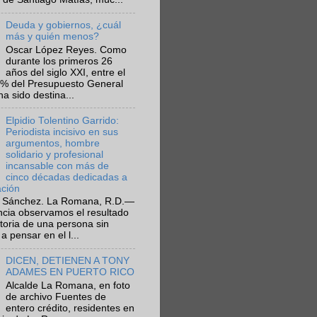
Deuda y gobiernos, ¿cuál
más y quién menos?
Oscar López Reyes. Como
durante los primeros 26
años del siglo XXI, entre el
6% del Presupuesto General
ha sido destina...
Elpidio Tolentino Garrido:
Periodista incisivo en sus
argumentos, hombre
solidario y profesional
incansable con más de
cinco décadas dedicadas a
ación
 Sánchez. La Romana, R.D.—
ncia observamos el resultado
ctoria de una persona sin
a pensar en el l...
DICEN, DETIENEN A TONY
ADAMES EN PUERTO RICO
Alcalde La Romana, en foto
de archivo Fuentes de
entero crédito, residentes en