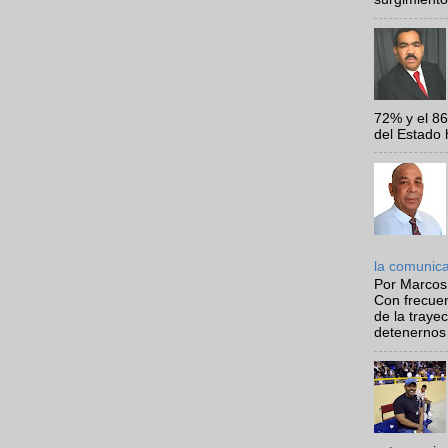
72% y el 8
del Estado 
la comunic
Por Marcos
Con frecue
de la traye
detenernos 