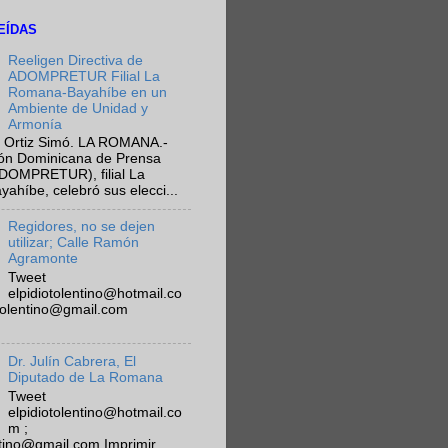
EÍDAS
Reeligen Directiva de
ADOMPRETUR Filial La
Romana-Bayahíbe en un
Ambiente de Unidad y
Armonía
 Ortiz Simó. LA ROMANA.-
ión Dominicana de Prensa
ADOMPRETUR), filial La
híbe, celebró sus elecci...
Regidores, no se dejen
utilizar; Calle Ramón
Agramonte
Tweet
elpidiotolentino@hotmail.co
otolentino@gmail.com
Dr. Julín Cabrera, El
Diputado de La Romana
Tweet
elpidiotolentino@hotmail.co
m ;
ntino@gmail.com Imprimir