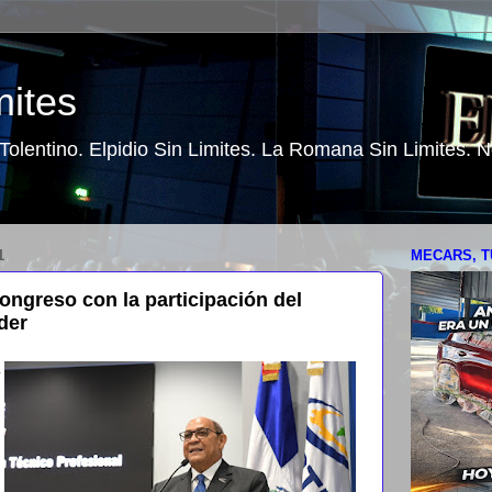
mites
o Tolentino. Elpidio Sin Limites. La Romana Sin Limites.
1
MECARS, T
ngreso con la participación del
der