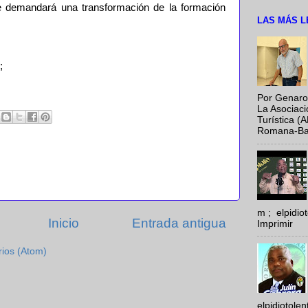
que demandará una transformación de la formación
LAS MÁS L
;
Por Genaro
La Asociac
Turística (
Romana-Baya
m ; elpidi
Inicio
Entrada antigua
Imprimir
rios (Atom)
elpidiotole