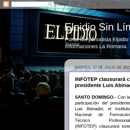
Elpidio Sin Lí
Portal del periodista Elpidi
Informaciones La Romana.
MARTES, 27 DE JULIO DE 202
INFOTEP clausurará co
presidente Luis Abina
SANTO DOMINGO.-
Con la
participación del presidente
Luis Abinader, el Instituto
Nacional de Formación
Técnico Profesional
(INFOTEP) clausurará este