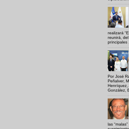
realizará “
reunirá, del
principales .
Por José Ra
Peñalver, M
Henríquez, 
González, E
las “malas”
surgimiento