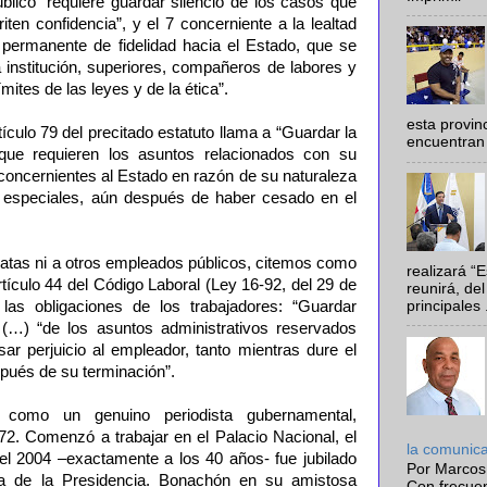
úblico “requiere guardar silencio de los casos que
ten confidencia”, y el 7 concerniente a la lealtad
 permanente de fidelidad hacia el Estado, que se
a institución, superiores, compañeros de labores y
mites de las leyes y de la ética”.
esta provi
tículo 79 del precitado estatuto llama a “Guardar la
encuentran 
 que requieren los asuntos relacionados con su
 concernientes al Estado en razón de su naturaleza
s especiales, aún después de haber cesado en el
ratas ni a otros empleados públicos, citemos como
realizará “
rtículo 44 del Código Laboral (Ley 16-92, del 29 de
reunirá, del
principales .
las obligaciones de los trabajadores: “Guardar
 (…) “de los asuntos administrativos reservados
ar perjuicio al empleador, tanto mientras dure el
pués de su terminación”.
 como un genuino periodista gubernamental,
. Comenzó a trabajar en el Palacio Nacional, el
la comunic
l 2004 –exactamente a los 40 años- fue jubilado
Por Marcos
a de la Presidencia. Bonachón en su amistosa
Con frecue