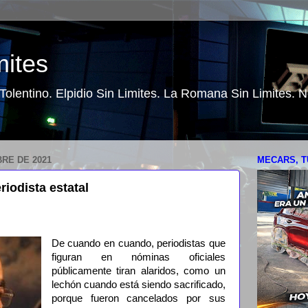
mites
o Tolentino. Elpidio Sin Limites. La Romana Sin Limites.
RE DE 2021
MECARS, T
iodista estatal
De cuando en cuando, periodistas que
figuran en nóminas oficiales
públicamente tiran alaridos, como un
lechón cuando está siendo sacrificado,
porque fueron cancelados por sus