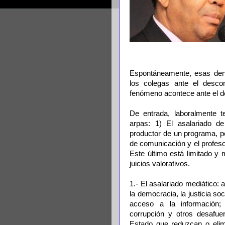
Espontáneamente, esas denu
los colegas ante el desco
fenómeno acontece ante el de
De entrada, laboralmente t
arpas: 1) El asalariado d
productor de un programa, po
de comunicación y el profesor
Este último está limitado y
juicios valorativos.
1.- El asalariado mediático:
la democracia, la justicia soc
acceso a la información; 
corrupción y otros desafue
Estado que reduzcan o elimi