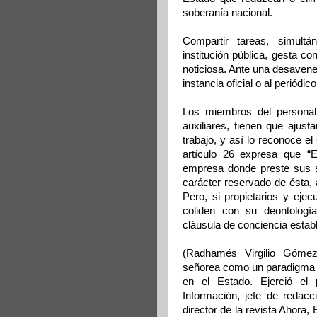
soberanía nacional.
Compartir tareas, simult
institución pública, gesta c
noticiosa. Ante una desavene
instancia oficial o al periódic
Los miembros del personal 
auxiliares, tienen que ajust
trabajo, y así lo reconoce e
artículo 26 expresa que “E
empresa donde preste sus se
carácter reservado de ésta,
Pero, si propietarios y eje
coliden con su deontologí
cláusula de conciencia establ
(Radhamés Virgilio Góme
señorea como un paradigma d
en el Estado. Ejerció el
Información, jefe de redacc
director de la revista Ahora, 