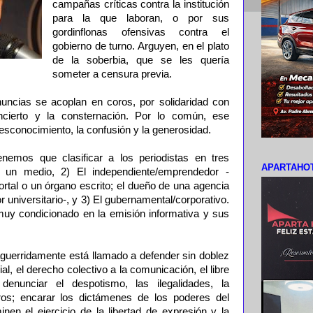
campañas críticas contra la institución
para la que laboran, o por sus
gordinflonas ofensivas contra el
gobierno de turno. Arguyen, en el plato
de la soberbia, que se les quería
someter a censura previa.
ncias se acoplan en coros, por solidaridad con
ncierto y la consternación. Por lo común, ese
sconocimiento, la confusión y la generosidad.
enemos que clasificar a los periodistas en tres
APARTAHOT
e un medio, 2) El independiente/emprendedor -
rtal o un órgano escrito; el dueño de una agencia
 universitario-, y 3) El gubernamental/corporativo.
 muy condicionado en la emisión informativa y sus
 aguerridamente está llamado a defender sin doblez
ial, el derecho colectivo a la comunicación, el libre
denunciar el despotismo, las ilegalidades, la
ros; encarar los dictámenes de los poderes del
nen el ejercicio de la libertad de expresión y la