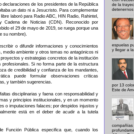
o declaraciones de los presidentes de la República
de la traye
detenernos 
soltaba un dato ni a Jesucristo. Para complementar
o libre laboró para Radio ABC, HIN Radio, Rahintel,
s y Cadena de Noticias (CDN). Reconocido por
mbido el 29 de mayo de 2019, se ruega porque una
ve su nombre).
espuelas pu
escribir o difundir informaciones y conocimientos
y llegar a la
es, medio ambiente y otros temas no antagónicos ni
proyectos y estrategias concretos de la institución
s profesionales. Si no forma parte de la estructura
oza de credibilidad y confianza de los mandantes,
tica puede formular observaciones críticas
vas, y también sugerencias.
por 13 colo
Este de Amér
faltas disciplinarias y faena con responsabilidad y
rmas y principios institucionales, y en un momento
nes o imputaciones falaces; por despidos injustos y
ualmente está en el deber de acudir a la tutela
compañías 
de Función Pública especifica que, cuando los
profundamen