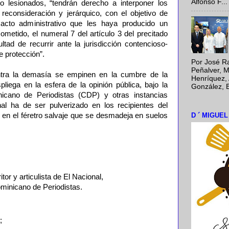
Alfonso F...
o lesionados, “tendrán derecho a interponer los
 reconsideración y jerárquico, con el objetivo de
 acto administrativo que les haya producido un
 cometido, el numeral 7 del artículo 3 del precitado
ultad de recurrir ante la jurisdicción contencioso-
 protección”.
Por José Ra
Peñalver, M
ntra la demasía se empinen en la cumbre de la
Henríquez, 
spliega en la esfera de la opinión pública, bajo la
González, E
icano de Periodistas (CDP) y otras instancias
al ha de ser pulverizado en los recipientes del
D ´ MIGUE
o en el féretro salvaje que se desmadeja en suelos
or y articulista de El Nacional,
minicano de Periodistas.
;