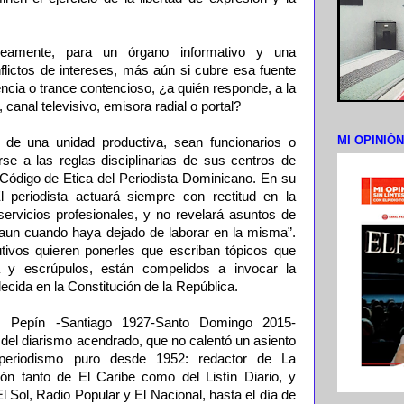
áneamente, para un órgano informativo y una
onflictos de intereses, más aún si cubre esa fuente
ncia o trance contencioso, ¿a quién responde, a la
o, canal televisivo, emisora radial o portal?
MI OPINIÓ
de una unidad productiva, sean funcionarios o
arse a las reglas disciplinarias de sus centros de
l Código de Etica del Periodista Dominicano. En su
l periodista actuará siempre con rectitud en la
rvicios profesionales, y no revelará asuntos de
 aun cuando haya dejado de laborar en la misma”.
cutivos quieren ponerles que escriban tópicos que
a y escrúpulos, están compelidos a invocar la
ecida en la Constitución de la República.
z Pepín -Santiago 1927-Santo Domingo 2015-
el diarismo acendrado, que no calentó un asiento
 periodismo puro desde 1952: redactor de La
ión tanto de El Caribe como del Listín Diario, y
El Sol, Radio Popular y El Nacional, hasta el día de