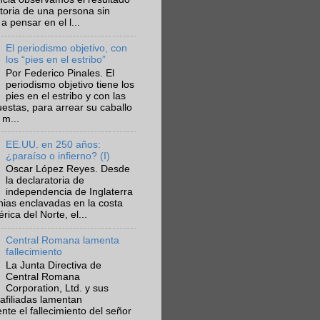
ctoria de una persona sin
a pensar en el l...
El periodismo objetivo, con
los “pies en el estribo”
Por Federico Pinales. El
periodismo objetivo tiene los
pies en el estribo y con las
estas, para arrear su caballo
 m...
EE.UU. en 250 años:
¿paraíso o infierno? (I)
Oscar López Reyes. Desde
la declaratoria de
independencia de Inglaterra
nias enclavadas en la costa
ica del Norte, el...
Central Romana lamenta
fallecimiento
La Junta Directiva de
Central Romana
Corporation, Ltd. y sus
afiliadas lamentan
te el fallecimiento del señor