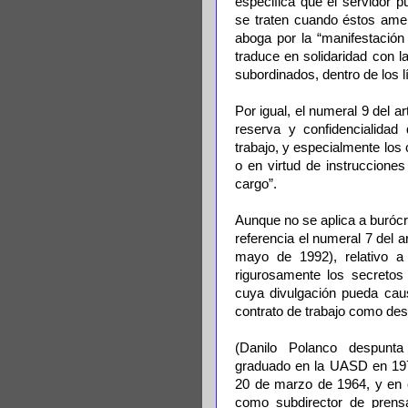
especifica que el servidor p
se traten cuando éstos ameri
aboga por la “manifestación
traduce en solidaridad con l
subordinados, dentro de los lí
Por igual, el numeral 9 del ar
reserva y confidencialidad
trabajo, y especialmente los
o en virtud de instruccione
cargo”.
Aunque no se aplica a buróc
referencia el numeral 7 del a
mayo de 1992), relativo a 
rigurosamente los secretos
cuya divulgación pueda caus
contrato de trabajo como des
(Danilo Polanco despunta
graduado en la UASD en 1972
20 de marzo de 1964, y en e
como subdirector de prens