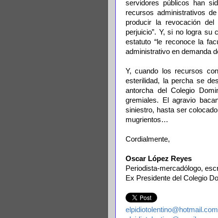
servidores públicos han sid
recursos administrativos de
producir la revocación del
perjuicio”. Y, si no logra su
estatuto “le reconoce la fac
administrativo en demanda de
Y, cuando los recursos co
esterilidad, la percha se de
antorcha del Colegio Domin
gremiales. El agravio bacan
siniestro, hasta ser colocad
mugrientos…
Cordialmente,
Oscar López Reyes
Periodista-mercadólogo, escrit
Ex Presidente del Colegio Do
elpidiotolentino@hotmail.com