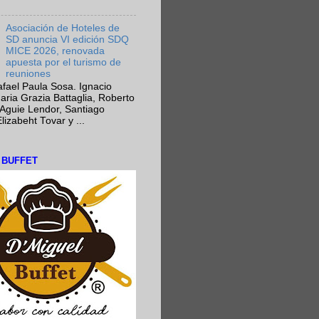
Asociación de Hoteles de
SD anuncia VI edición SDQ
MICE 2026, renovada
apuesta por el turismo de
reuniones
fael Paula Sosa. Ignacio
aria Grazia Battaglia, Roberto
Aguie Lendor, Santiago
lizabeht Tovar y ...
L BUFFET