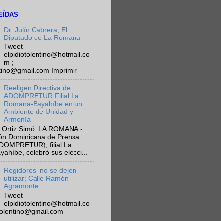
EÍDAS
Dr. Julín Cabrera, El
Diputado de La Romana
Tweet
elpidiotolentino@hotmail.co
m ;
ntino@gmail.com Imprimir
Reeligen Directiva de
ADOMPRETUR Filial La
Romana-Bayahíbe en un
Ambiente de Unidad y
Armonía
 Ortiz Simó. LA ROMANA.-
ión Dominicana de Prensa
ADOMPRETUR), filial La
híbe, celebró sus elecci...
Regidores, no se dejen
utilizar; Calle Ramón
Agramonte
Tweet
elpidiotolentino@hotmail.co
otolentino@gmail.com