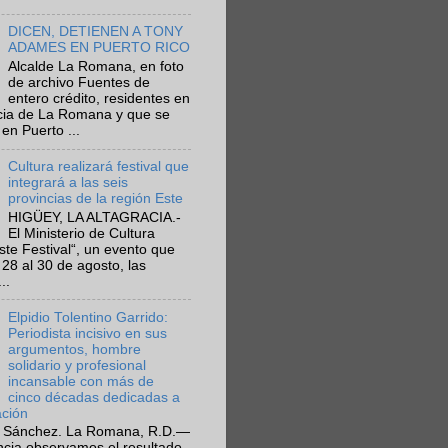
DICEN, DETIENEN A TONY
ADAMES EN PUERTO RICO
Alcalde La Romana, en foto
de archivo Fuentes de
entero crédito, residentes en
ncia de La Romana y que se
en Puerto ...
Cultura realizará festival que
integrará a las seis
provincias de la región Este
HIGÜEY, LA ALTAGRACIA.-
El Ministerio de Cultura
Este Festival“, un evento que
 28 al 30 de agosto, las
..
Elpidio Tolentino Garrido:
Periodista incisivo en sus
argumentos, hombre
solidario y profesional
incansable con más de
cinco décadas dedicadas a
ación
 Sánchez. La Romana, R.D.—
ncia observamos el resultado