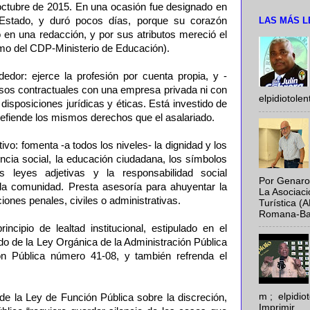
e octubre de 2015. En una ocasión fue designado en
LAS MÁS L
Estado, y duró pocos días, porque su corazón
o en una redacción, y por sus atributos mereció el
mo del CDP-Ministerio de Educación).
dedor: ejerce la profesión por cuenta propia, y -
s contractuales con una empresa privada ni con
elpidiotole
 disposiciones jurídicas y éticas. Está investido de
efiende los mismos derechos que el asalariado.
ivo: fomenta -a todos los niveles- la dignidad y los
ncia social, la educación ciudadana, los símbolos
las leyes adjetivas y la responsabilidad social
Por Genaro
n la comunidad. Presta asesoría para ahuyentar la
La Asociac
ciones penales, civiles o administrativas.
Turística (
Romana-Baya
incipio de lealtad institucional, estipulado en el
do de la Ley Orgánica de la Administración Pública
n Pública número 41-08, y también refrenda el
m ; elpidi
 de la Ley de Función Pública sobre la discreción,
Imprimir