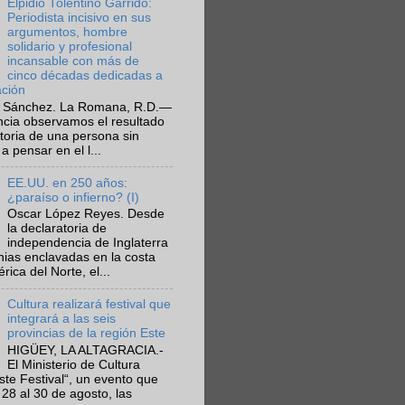
Elpidio Tolentino Garrido:
Periodista incisivo en sus
argumentos, hombre
solidario y profesional
incansable con más de
cinco décadas dedicadas a
ación
 Sánchez. La Romana, R.D.—
ncia observamos el resultado
ctoria de una persona sin
a pensar en el l...
EE.UU. en 250 años:
¿paraíso o infierno? (I)
Oscar López Reyes. Desde
la declaratoria de
independencia de Inglaterra
nias enclavadas en la costa
ica del Norte, el...
Cultura realizará festival que
integrará a las seis
provincias de la región Este
HIGÜEY, LA ALTAGRACIA.-
El Ministerio de Cultura
Este Festival“, un evento que
 28 al 30 de agosto, las