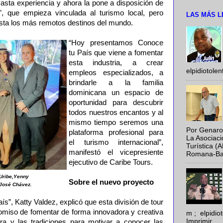
asta experiencia y ahora la pone a disposición de
, que empieza vinculada al turismo local, pero
LAS MÁS L
sta los más remotos destinos del mundo.
“Hoy presentamos Conoce
tu País que viene a fomentar
esta industria, a crear
elpidiotole
empleos especializados, a
brindarle a la familia
dominicana un espacio de
oportunidad para descubrir
todos nuestros encantos y al
mismo tiempo seremos una
Por Genaro
plataforma profesional para
La Asociac
el turismo internacional”,
Turística (
manifestó el vicepresiente
Romana-Baya
ejecutivo de Caribe Tours.
 Uribe,Yenny
Sobre el nuevo proyecto
 José Chávez.
ís”, Katty Valdez, explicó que esta división de tour
miso de fomentar de forma innovadora y creativa
m ; elpidi
Imprimir
tura y las tradiciones para motivar a conocer las