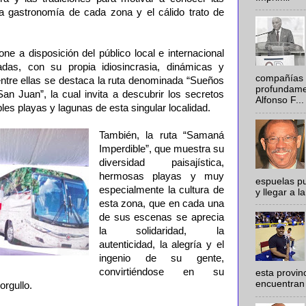
ica gastronomía de cada zona y el cálido trato de
ne a disposición del público local e internacional
adas, con su propia idiosincrasia, dinámicas y
compañías 
 entre ellas se destaca la ruta denominada “Sueños
profundamen
an Juan”, la cual invita a descubrir los secretos
Alfonso F...
es playas y lagunas de esta singular localidad.
También, la ruta “Samaná
Imperdible”, que muestra su
diversidad paisajística,
hermosas playas y muy
espuelas pu
especialmente la cultura de
y llegar a la
esta zona, que en cada una
de sus escenas se aprecia
la solidaridad, la
autenticidad, la alegría y el
ingenio de su gente,
convirtiéndose en su
esta provi
encuentran 
orgullo.