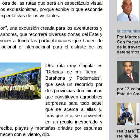
 otra de las rutas que será un espectáculo visual
e los excursionistas, porque exhibe lo que esconde
expectativas de los visitantes.
on”, una excursión creada para los aventureros y
la comunic
 sabores, que recorrerá diversas zonas del Este y
Por Marcos
nocer a fondo las particularidades que hacen de
Con frecue
acional e internacional para el disfrute de los
de la traye
detenernos 
Otra ruta muy singular es
“Delicias de mi Tierra –
Barahona y Pedernales”,
que será un recorrido por
por 13 colo
dos provincias dominicanas
Este de Amér
que constituyen agradables
sorpresas para todo aquel
que se acerca a ellas y,
más que eso, se convierten
en un regalo inesperado y
 recibe, playas y montañas orladas por espumas
realizará “
mecen con el viento, dijo.
reunirá, del