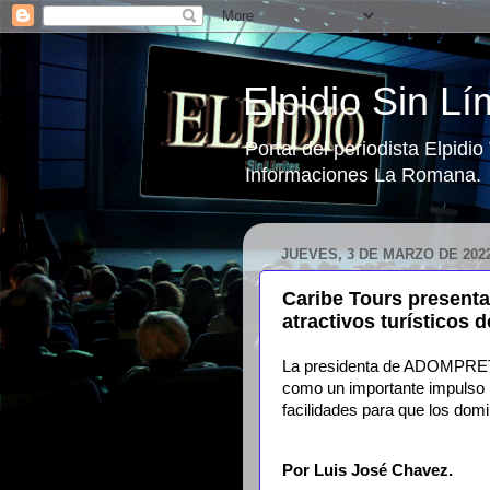
Elpidio Sin Lí
Portal del periodista Elpidi
Informaciones La Romana.
JUEVES, 3 DE MARZO DE 202
Caribe Tours present
atractivos turísticos d
La presidenta de ADOMPRETU
como un importante impulso pa
facilidades para que los dom
Por Luis José Chavez.