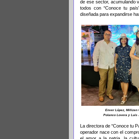
de ese sector, acumulando v
todos con “Conoce tu país”
diseñada para expandirse ha
Enver López, Millizen
Polanco Lovera y Luis
La directora de “Conoce tu Pa
operador nace con el compro
el amor a la patria, la cul