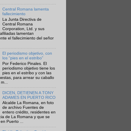
Central Romana lamenta
fallecimiento
La Junta Directiva de
Central Romana
Corporation, Ltd. y sus
afiliadas lamentan
te el fallecimiento del señor
El periodismo objetivo, con
los “pies en el estribo”
Por Federico Pinales. El
periodismo objetivo tiene los
pies en el estribo y con las
estas, para arrear su caballo
 m...
DICEN, DETIENEN A TONY
ADAMES EN PUERTO RICO
Alcalde La Romana, en foto
de archivo Fuentes de
entero crédito, residentes en
ncia de La Romana y que se
en Puerto ...