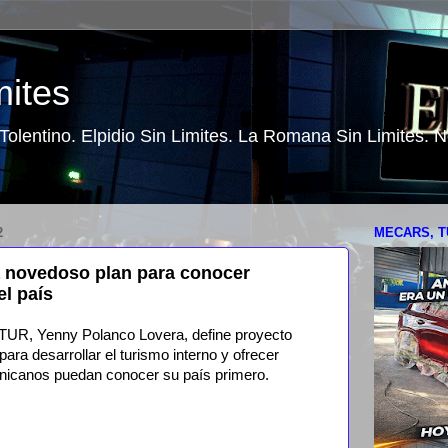
mites
o Tolentino. Elpidio Sin Limites. La Romana Sin Limites.
2
MECARS, T
a novedoso plan para conocer
el país
R, Yenny Polanco Lovera, define proyecto
ra desarrollar el turismo interno y ofrecer
inicanos puedan conocer su país primero.