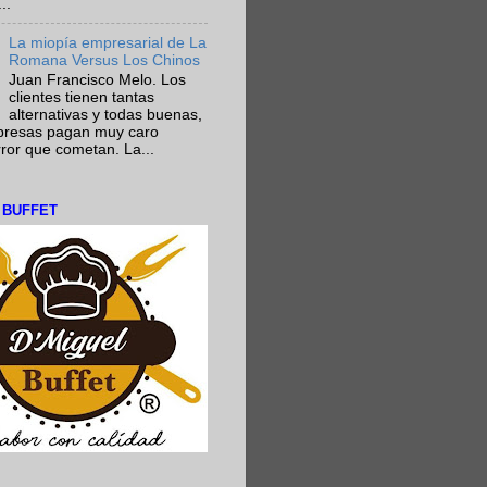
..
La miopía empresarial de La
Romana Versus Los Chinos
Juan Francisco Melo. Los
clientes tienen tantas
alternativas y todas buenas,
presas pagan muy caro
rror que cometan. La...
L BUFFET