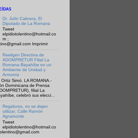
EÍDAS
Dr. Julín Cabrera, El
Diputado de La Romana
Tweet
elpidiotolentino@hotmail.co
m ;
ntino@gmail.com Imprimir
Reeligen Directiva de
ADOMPRETUR Filial La
Romana-Bayahíbe en un
Ambiente de Unidad y
Armonía
 Ortiz Simó. LA ROMANA.-
ión Dominicana de Prensa
ADOMPRETUR), filial La
híbe, celebró sus elecci...
Regidores, no se dejen
utilizar; Calle Ramón
Agramonte
Tweet
elpidiotolentino@hotmail.co
otolentino@gmail.com