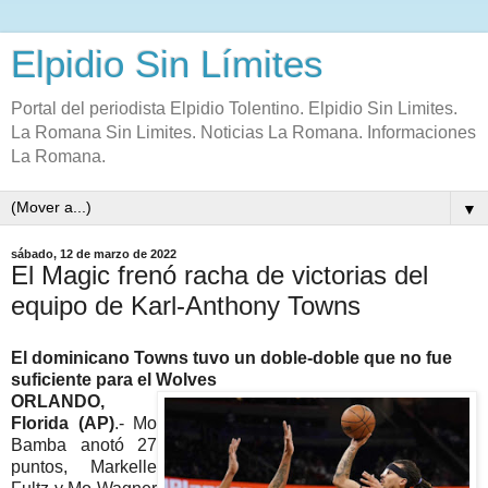
Elpidio Sin Límites
Portal del periodista Elpidio Tolentino. Elpidio Sin Limites.
La Romana Sin Limites. Noticias La Romana. Informaciones
La Romana.
▼
sábado, 12 de marzo de 2022
El Magic frenó racha de victorias del
equipo de Karl-Anthony Towns
El dominicano Towns tuvo un doble-doble que no fue
suficiente para el Wolves
ORLANDO,
Florida (AP)
.- Mo
Bamba anotó 27
puntos, Markelle