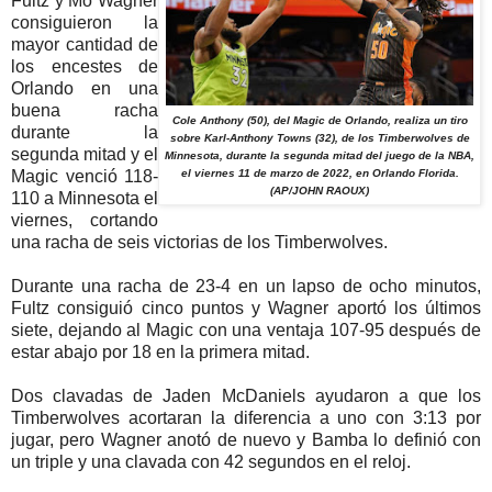
Fultz y Mo Wagner
consiguieron la
mayor cantidad de
los encestes de
Orlando en una
buena racha
Cole Anthony (50), del Magic de Orlando, realiza un tiro
durante la
sobre Karl-Anthony Towns (32), de los Timberwolves de
segunda mitad y el
Minnesota, durante la segunda mitad del juego de la NBA,
Magic venció 118-
el viernes 11 de marzo de 2022, en Orlando Florida.
(AP/JOHN RAOUX)
110 a Minnesota el
viernes, cortando
una racha de seis victorias de los Timberwolves.
Durante una racha de 23-4 en un lapso de ocho minutos,
Fultz consiguió cinco puntos y Wagner aportó los últimos
siete, dejando al Magic con una ventaja 107-95 después de
estar abajo por 18 en la primera mitad.
Dos clavadas de Jaden McDaniels ayudaron a que los
Timberwolves acortaran la diferencia a uno con 3:13 por
jugar, pero Wagner anotó de nuevo y Bamba lo definió con
un triple y una clavada con 42 segundos en el reloj.