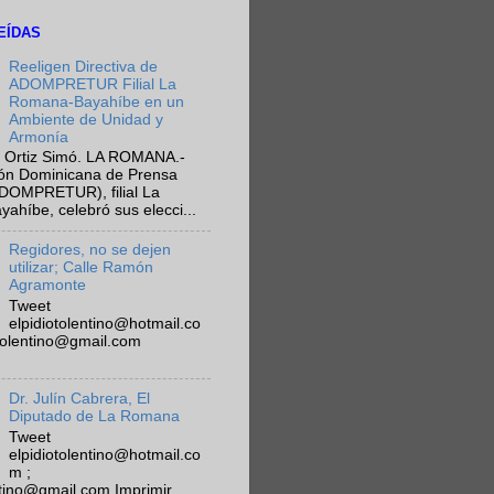
EÍDAS
Reeligen Directiva de
ADOMPRETUR Filial La
Romana-Bayahíbe en un
Ambiente de Unidad y
Armonía
 Ortiz Simó. LA ROMANA.-
ión Dominicana de Prensa
ADOMPRETUR), filial La
híbe, celebró sus elecci...
Regidores, no se dejen
utilizar; Calle Ramón
Agramonte
Tweet
elpidiotolentino@hotmail.co
otolentino@gmail.com
Dr. Julín Cabrera, El
Diputado de La Romana
Tweet
elpidiotolentino@hotmail.co
m ;
ntino@gmail.com Imprimir