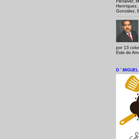
Peñalver, M
Henríquez, 
González, E
por 13 colo
Este de Amér
D ´ MIGUE