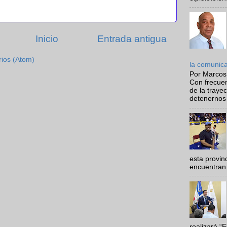
Inicio
Entrada antigua
rios (Atom)
la comunic
Por Marcos
Con frecue
de la traye
detenernos 
esta provi
encuentran 
realizará “