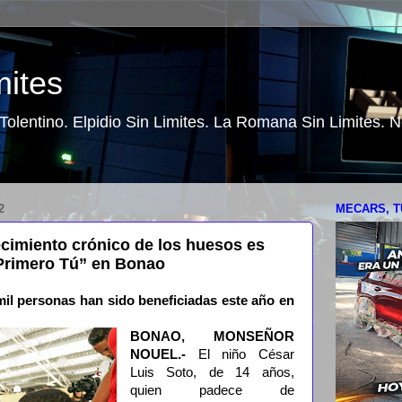
mites
o Tolentino. Elpidio Sin Limites. La Romana Sin Limites.
2
MECARS, T
cimiento crónico de los huesos es
“Primero Tú” en Bonao
il personas han sido beneficiadas este año en
BONAO, MONSEÑOR
NOUEL.-
El niño César
Luis Soto, de 14 años,
quien padece de