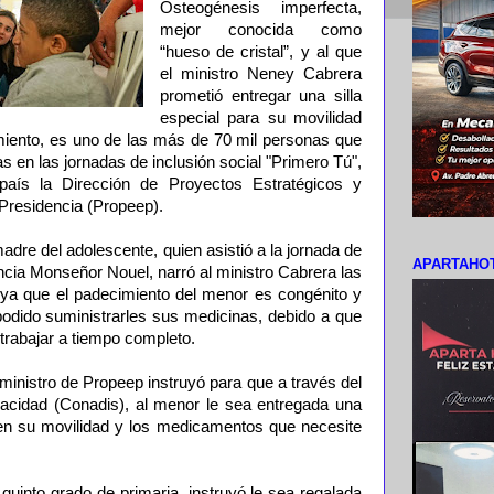
Osteogénesis imperfecta,
mejor conocida como
“hueso de cristal”, y al que
el ministro Neney Cabrera
prometió entregar una silla
especial para su movilidad
amiento, es uno de las más de 70 mil personas que
s en las jornadas de inclusión social "Primero Tú",
país la Dirección de Proyectos Estratégicos y
Presidencia (Propeep).
dre del adolescente, quien asistió a la jornada de
APARTAHOT
ncia Monseñor Nouel, narró al ministro Cabrera las
 ya que el padecimiento del menor es congénito y
odido suministrarles sus medicinas, debido a que
trabajar a tiempo completo.
 ministro de Propeep instruyó para que a través del
acidad (Conadis), al menor le sea entregada una
o en su movilidad y los medicamentos que necesite
 quinto grado de primaria, instruyó le sea regalada