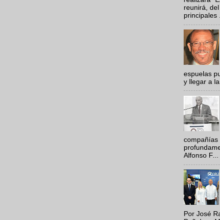
reunirá, del
principales .
espuelas pu
y llegar a la
compañías 
profundamen
Alfonso F...
Por José Ra