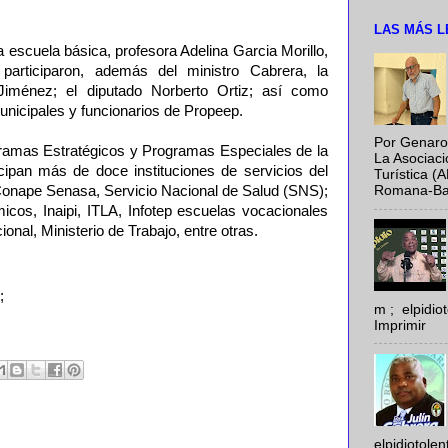
LAS MÁS L
la escuela básica, profesora Adelina Garcia Morillo,
participaron, además del ministro Cabrera, la
Jiménez; el diputado Norberto Ortiz; así como
municipales y funcionarios de Propeep.
Por Genaro
ramas Estratégicos y Programas Especiales de la
La Asociac
icipan más de doce instituciones de servicios del
Turística (
onape Senasa, Servicio Nacional de Salud (SNS);
Romana-Baya
os, Inaipi, ITLA, Infotep escuelas vocacionales
ional, Ministerio de Trabajo, entre otras.
;
m ; elpidi
Imprimir
elpidiotole