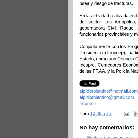
ósea y riesgo de fracturas.
En la actividad realizada en 
del sector Los Amapolos, 
gobernadora Civil, Raquel 
funcionarios provinciales y 
Conjuntamente con los Prog
Presidencia (Propeep), part
Estado, como son Conadis C
Inespre, Comedores Económic
de las FF.AA. y la Policía Nac
elpidiotolentino@hotmail.com
elpidiotolentino@gmail.com
Imprimir
Hora
10:36 a. m.
No hay comentarios:
Publicar un comentario