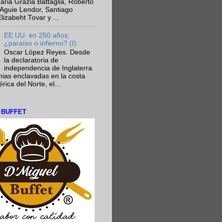
aria Grazia Battaglia, Roberto
Aguie Lendor, Santiago
lizabeht Tovar y ...
EE.UU. en 250 años:
¿paraíso o infierno? (I)
Oscar López Reyes. Desde
la declaratoria de
independencia de Inglaterra
nias enclavadas en la costa
ica del Norte, el...
L BUFFET