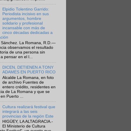
Elpidio Tolentino Garrido:
Periodista incisivo en sus
argumentos, hombre
solidario y profesional
incansable con más de
cinco décadas dedicadas a
ación
 Sánchez. La Romana, R.D.—
ncia observamos el resultado
ctoria de una persona sin
a pensar en el l...
DICEN, DETIENEN A TONY
ADAMES EN PUERTO RICO
Alcalde La Romana, en foto
de archivo Fuentes de
entero crédito, residentes en
ncia de La Romana y que se
en Puerto ...
Cultura realizará festival que
integrará a las seis
provincias de la región Este
HIGÜEY, LA ALTAGRACIA.-
El Ministerio de Cultura
Este Festival“, un evento que