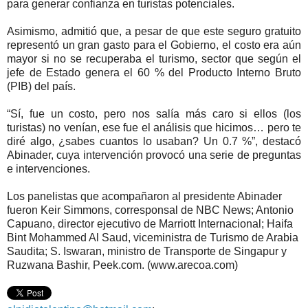
para generar confianza en turistas potenciales.
Asimismo, admitió que, a pesar de que este seguro gratuito
representó un gran gasto para el Gobierno, el costo era aún
mayor si no se recuperaba el turismo, sec­tor que según el
jefe de Es­tado genera el 60 % del Pro­ducto Interno Bruto
(PIB) del país.
“Sí, fue un costo, pero nos salía más caro si ellos (los
turistas) no venían, ese fue el análisis que hi­cimos… pero te
diré algo, ¿sabes cuantos lo usaban? Un 0.7 %”, destacó
Abina­der, cuya intervención pro­vocó una serie de preguntas
e intervenciones.
Los panelistas que acompañaron al presi­dente Abinader
fueron Keir Simmons, corres­ponsal de NBC News; Antonio
Capuano, di­rector ejecutivo de Ma­rriott Internacional; Haifa
Bint Mohammed Al Saud, viceministra de Turismo de Arabia
Sau­dita; S. Iswaran, minis­tro de Transporte de Sin­gapur y
Ruzwana Bas­hir, Peek.com. (www.arecoa.com)