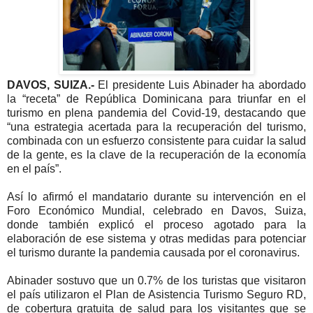
DAVOS, SUIZA.-
El presidente Luis Abina­der ha abordado
la “receta” de República Dominicana para triunfar en el
turismo en plena pandemia del Covid-19, destacando que
“una estrategia acerta­da para la recuperación del turismo,
combinada con un esfuerzo consistente para cuidar la salud
de la gente, es la clave de la recupera­ción de la economía
en el país”.
Así lo afirmó el manda­tario durante su interven­ción en el
Foro Económico Mundial, celebrado en Da­vos, Suiza,
donde también explicó el proceso agotado para la
elaboración de ese sistema y otras medidas pa­ra potenciar
el turismo du­rante la pandemia causada por el coronavirus.
Abinader sostuvo que un 0.7% de los turistas que visitaron
el país utilizaron el Plan de Asistencia Turis­mo Seguro RD,
de cober­tura gratuita de salud para los visitantes que se