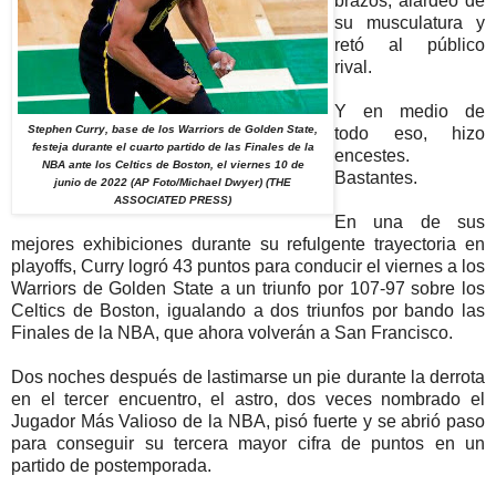
brazos, alardeó de
su musculatura y
retó al público
rival.
Y en medio de
Stephen Curry, base de los Warriors de Golden State,
todo eso, hizo
festeja durante el cuarto partido de las Finales de la
encestes.
NBA ante los Celtics de Boston, el viernes 10 de
Bastantes.
junio de 2022 (AP Foto/Michael Dwyer) (THE
ASSOCIATED PRESS)
En una de sus
mejores exhibiciones durante su refulgente trayectoria en
playoffs, Curry logró 43 puntos para conducir el viernes a los
Warriors de Golden State a un triunfo por 107-97 sobre los
Celtics de Boston, igualando a dos triunfos por bando las
Finales de la NBA, que ahora volverán a San Francisco.
Dos noches después de lastimarse un pie durante la derrota
en el tercer encuentro, el astro, dos veces nombrado el
Jugador Más Valioso de la NBA, pisó fuerte y se abrió paso
para conseguir su tercera mayor cifra de puntos en un
partido de postemporada.