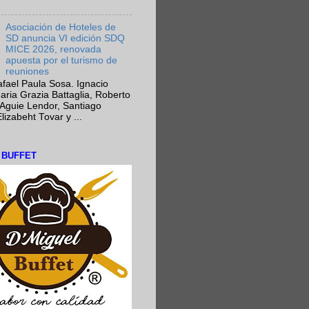
Asociación de Hoteles de
SD anuncia VI edición SDQ
MICE 2026, renovada
apuesta por el turismo de
reuniones
fael Paula Sosa. Ignacio
aria Grazia Battaglia, Roberto
Aguie Lendor, Santiago
lizabeht Tovar y ...
L BUFFET