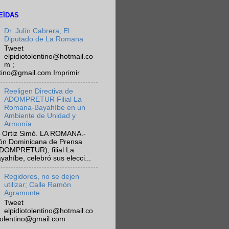
EÍDAS
Dr. Julín Cabrera, El
Diputado de La Romana
Tweet
elpidiotolentino@hotmail.co
m ;
ntino@gmail.com Imprimir
Reeligen Directiva de
ADOMPRETUR Filial La
Romana-Bayahíbe en un
Ambiente de Unidad y
Armonía
 Ortiz Simó. LA ROMANA.-
ión Dominicana de Prensa
ADOMPRETUR), filial La
híbe, celebró sus elecci...
Regidores, no se dejen
utilizar; Calle Ramón
Agramonte
Tweet
elpidiotolentino@hotmail.co
otolentino@gmail.com