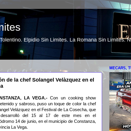
mites
o Tolentino. Elpidio Sin Limites. La Romana Sin Limites.
MECARS, T
ón de la chef Solangel Velàzquez en el
ha
NSTANZA, LA VEGA.-
Con un cooking show
retenido y sabroso, puso un toque de color la chef
angel Velázquez en el Festival de La Cosecha, que
desarrolló del 15 al 17 de este mes en el
ódromo 14 de junio, en el municipio de Constanza,
vincia La Vega.