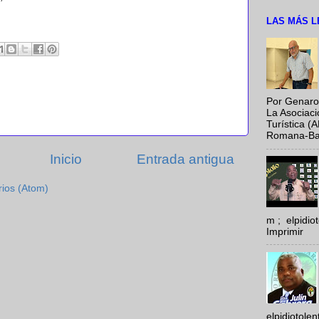
LAS MÁS L
Por Genaro
La Asociac
Turística (
Romana-Baya
Inicio
Entrada antigua
rios (Atom)
m ; elpidi
Imprimir
elpidiotole