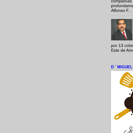
compañías 
profundamen
Alfonso F...
por 13 colo
Este de Amér
D ´ MIGUE