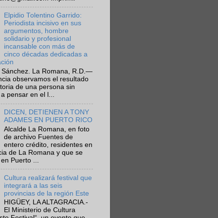
Elpidio Tolentino Garrido:
Periodista incisivo en sus
argumentos, hombre
solidario y profesional
incansable con más de
cinco décadas dedicadas a
ación
 Sánchez. La Romana, R.D.—
ncia observamos el resultado
ctoria de una persona sin
a pensar en el l...
DICEN, DETIENEN A TONY
ADAMES EN PUERTO RICO
Alcalde La Romana, en foto
de archivo Fuentes de
entero crédito, residentes en
ncia de La Romana y que se
en Puerto ...
Cultura realizará festival que
integrará a las seis
provincias de la región Este
HIGÜEY, LA ALTAGRACIA.-
El Ministerio de Cultura
Este Festival“, un evento que