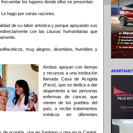
frecuentar los lugares donde ellos se presentan.
Lo hago por varias razones.
calidad de su labor artística y porque apoyando sus
 indirectamente con las causas humanitarias que
damente.
ifacéticos, muy alegres, divertidos, humildes y
Ambos apoyan con tiempo
APARTAHOT
y recursos a una institución
llamada Casa de Acogida
(Face), que se dedica a dar
alojamiento a las personas
enfermas de cáncer, que
vienen de los pueblos del
país, a recibir tratamientos
médicos en diferentes
s de acogida, una en Santiago y otra en la Capital,