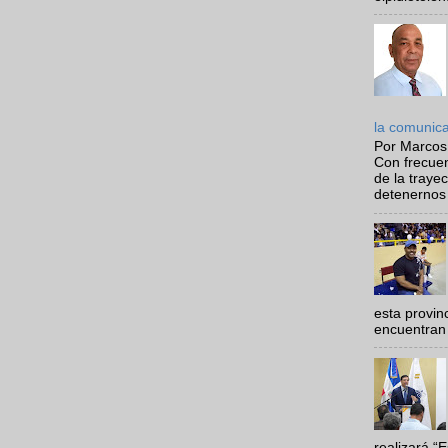
la comunic
Por Marcos
Con frecue
de la traye
detenernos 
esta provi
encuentran 
realizará “