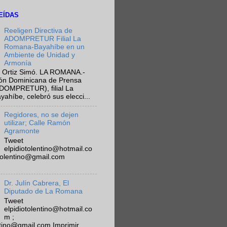
EÍDAS
Reeligen Directiva de
ADOMPRETUR Filial La
Romana-Bayahíbe en un
Ambiente de Unidad y
Armonía
 Ortiz Simó. LA ROMANA.-
ión Dominicana de Prensa
ADOMPRETUR), filial La
híbe, celebró sus elecci...
Regidores, no se dejen
utilizar; Calle Ramón
Agramonte
Tweet
elpidiotolentino@hotmail.co
otolentino@gmail.com
Dr. Julín Cabrera, El
Diputado de La Romana
Tweet
elpidiotolentino@hotmail.co
m ;
ntino@gmail.com Imprimir