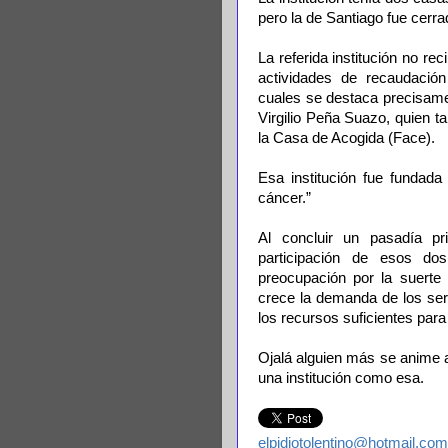
pero la de Santiago fue cerra
La referida institución no re
actividades de recaudació
cuales se destaca precisame
Virgilio Peña Suazo, quien t
la Casa de Acogida (Face).
Esa institución fue fundada
cáncer.”
Al concluir un pasadía p
participación de esos d
preocupación por la suerte 
crece la demanda de los ser
los recursos suficientes par
Ojalá alguien más se anime a 
una institución como esa.
elpidiotolentino@hotmail.com