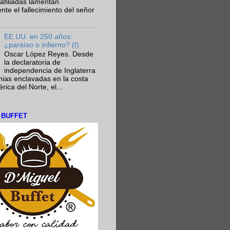
afiliadas lamentan
te el fallecimiento del señor
EE.UU. en 250 años:
¿paraíso o infierno? (I)
Oscar López Reyes. Desde
la declaratoria de
independencia de Inglaterra
nias enclavadas en la costa
ica del Norte, el...
L BUFFET