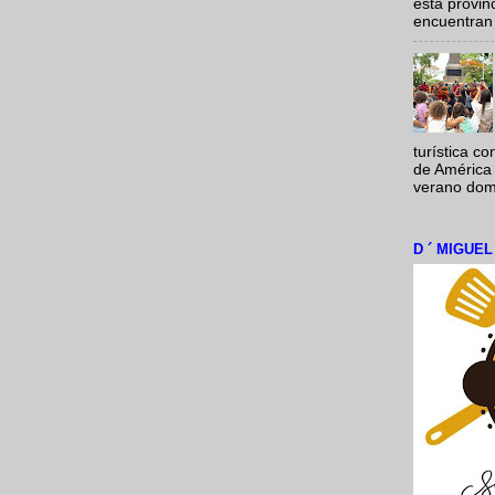
esta provi
encuentran 
turística c
de América 
verano domi
D ´ MIGUE