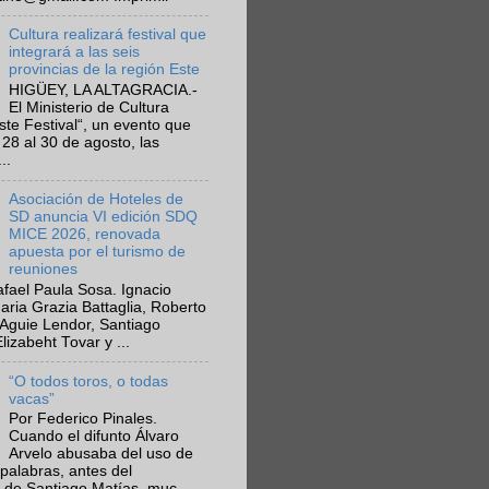
Cultura realizará festival que
integrará a las seis
provincias de la región Este
HIGÜEY, LA ALTAGRACIA.-
El Ministerio de Cultura
Este Festival“, un evento que
 28 al 30 de agosto, las
..
Asociación de Hoteles de
SD anuncia VI edición SDQ
MICE 2026, renovada
apuesta por el turismo de
reuniones
fael Paula Sosa. Ignacio
aria Grazia Battaglia, Roberto
Aguie Lendor, Santiago
lizabeht Tovar y ...
“O todos toros, o todas
vacas”
Por Federico Pinales.
Cuando el difunto Álvaro
Arvelo abusaba del uso de
 palabras, antes del
 de Santiago Matías, muc...