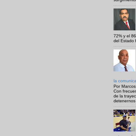
72% y el 8
del Estado 
la comunic
Por Marcos
Con frecue
de la traye
detenernos 