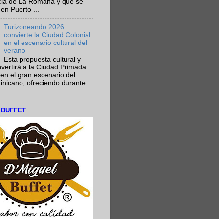
ncia de La Romana y que se
en Puerto ...
Turizoneando 2026
convierte la Ciudad Colonial
en el escenario cultural del
verano
Esta propuesta cultural y
onvertirá a la Ciudad Primada
en el gran escenario del
nicano, ofreciendo durante...
L BUFFET