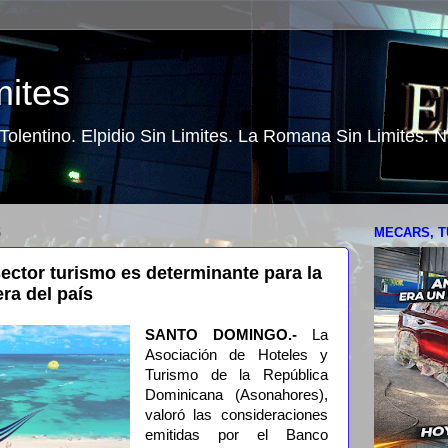
mites
o Tolentino. Elpidio Sin Limites. La Romana Sin Limites.
6
MECARS, T
ctor turismo es determinante para la
era del país
SANTO DOMINGO.-
La
Asociación de Hoteles y
Turismo de la República
Dominicana (Asonahores),
valoró las consideraciones
emitidas por el Banco