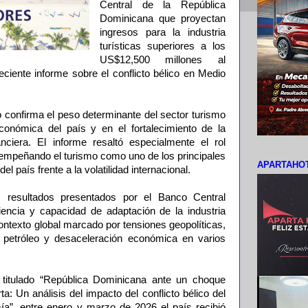
Central de la República
Dominicana que proyectan
ingresos para la industria
turísticas superiores a los
US$12,500 millones al
ciente informe sobre el conflicto bélico en Medio
to confirma el peso determinante del sector turismo
conómica del país y en el fortalecimiento de la
anciera. El informe resaltó especialmente el rol
sempeñando el turismo como uno de los principales
APARTAHOT
 país frente a la volatilidad internacional.
 resultados presentados por el Banco Central
iliencia y capacidad de adaptación de la industria
contexto global marcado por tensiones geopolíticas,
 petróleo y desaceleración económica en varios
titulado “República Dominicana ante un choque
ta: Un análisis del impacto del conflicto bélico del
a”, entre enero y marzo de 2026 el país recibió