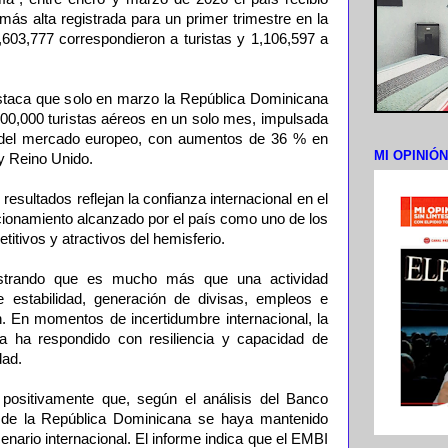
a más alta registrada para un primer trimestre en la
 2,603,777 correspondieron a turistas y 1,106,597 a
taca que solo en marzo la República Dominicana
900,000 turistas aéreos en un solo mes, impulsada
o del mercado europeo, con aumentos de 36 % en
MI OPINIÓ
y Reino Unido.
esultados reflejan la confianza internacional en el
cionamiento alcanzado por el país como uno de los
itivos y atractivos del hemisferio.
ostrando que es mucho más que una actividad
estabilidad, generación de divisas, empleos e
n. En momentos de incertidumbre internacional, la
ana ha respondido con resiliencia y capacidad de
dad.
positivamente que, según el análisis del Banco
o de la República Dominicana se haya mantenido
cenario internacional. El informe indica que el EMBI