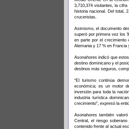
3,710,374 visitantes, la cifr
historia nacional. Del total,
cruceristas.
Asimismo, el documento des
superó por primera vez los 
en parte por el crecimient
Alemania y 17 % en Francia 
Asonahores indicó que estos r
destino dominicano y el posi
destinos más seguros, compet
“El turismo continúa dem
económica; es un motor de 
inversión para toda la nació
industria turística dominic
crecimiento”, expresó la enti
Asonahores también valoró 
Central, el riesgo soberan
contenido frente al actual es