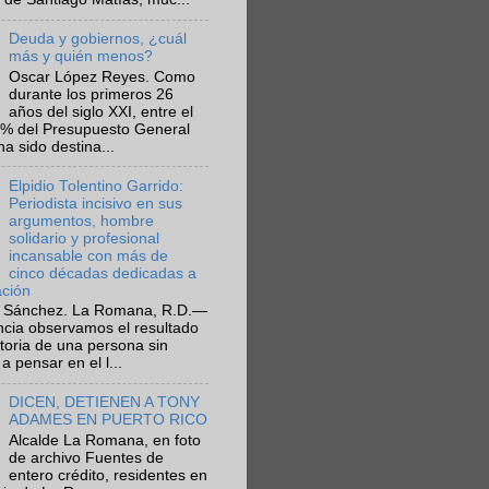
Deuda y gobiernos, ¿cuál
más y quién menos?
Oscar López Reyes. Como
durante los primeros 26
años del siglo XXI, entre el
6% del Presupuesto General
ha sido destina...
Elpidio Tolentino Garrido:
Periodista incisivo en sus
argumentos, hombre
solidario y profesional
incansable con más de
cinco décadas dedicadas a
ación
 Sánchez. La Romana, R.D.—
ncia observamos el resultado
ctoria de una persona sin
a pensar en el l...
DICEN, DETIENEN A TONY
ADAMES EN PUERTO RICO
Alcalde La Romana, en foto
de archivo Fuentes de
entero crédito, residentes en