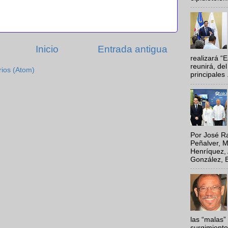
Inicio
Entrada antigua
realizará “
reunirá, del
rios (Atom)
principales .
Por José Ra
Peñalver, M
Henríquez, 
González, E
las “malas”
surgimiento