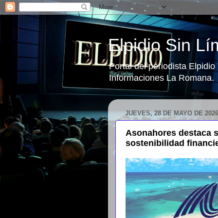
Elpidio Sin Lí
Portal del periodista Elpidi
Informaciones La Romana.
JUEVES, 28 DE MAYO DE 202
Asonahores destaca se
sostenibilidad financi