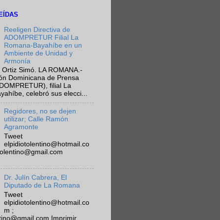
EÍDAS
Reeligen Directiva de
ADOMPRETUR Filial La
Romana-Bayahíbe en un
Ambiente de Unidad y
Armonía
 Ortiz Simó. LA ROMANA.-
ión Dominicana de Prensa
ADOMPRETUR), filial La
híbe, celebró sus elecci...
Regidores, no se dejen
utilizar; Calle Ramón
Agramonte
Tweet
elpidiotolentino@hotmail.co
otolentino@gmail.com
Dr. Julín Cabrera, El
Diputado de La Romana
Tweet
elpidiotolentino@hotmail.co
m ;
ntino@gmail.com Imprimir