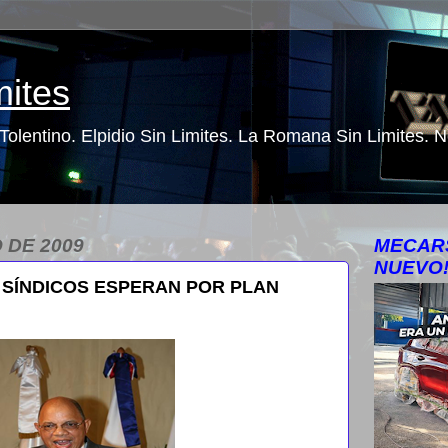
mites
o Tolentino. Elpidio Sin Limites. La Romana Sin Limites.
 DE 2009
MECARS
NUEVO
 SÍNDICOS ESPERAN POR PLAN