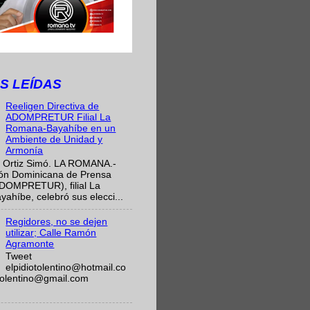
S LEÍDAS
Reeligen Directiva de
ADOMPRETUR Filial La
Romana-Bayahíbe en un
Ambiente de Unidad y
Armonía
 Ortiz Simó. LA ROMANA.-
ión Dominicana de Prensa
ADOMPRETUR), filial La
híbe, celebró sus elecci...
Regidores, no se dejen
utilizar; Calle Ramón
Agramonte
Tweet
elpidiotolentino@hotmail.co
otolentino@gmail.com