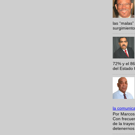
las “malas”
surgimiento
72% y el 8
del Estado 
la comunic
Por Marcos
Con frecue
de la traye
detenernos 