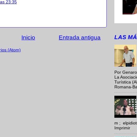
las 23:35
LAS MÁ
Inicio
Entrada antigua
rios (Atom)
Por Genaro
La Asociac
Turística (
Romana-Baya
m ; elpidi
Imprimir