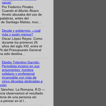
vacas”
Por Federico Pinales.
Cuando el difunto Álvaro
Arvelo abusaba del uso de
 palabras, antes del
 de Santiago Matías, muc...
Deuda y gobiernos, ¿cuál
más y quién menos?
Oscar López Reyes. Como
durante los primeros 26
años del siglo XXI, entre el
6% del Presupuesto General
ha sido destina...
Elpidio Tolentino Garrido:
Periodista incisivo en sus
argumentos, hombre
solidario y profesional
incansable con más de
cinco décadas dedicadas a
ación
 Sánchez. La Romana, R.D.—
ncia observamos el resultado
ctoria de una persona sin
a pensar en el l...