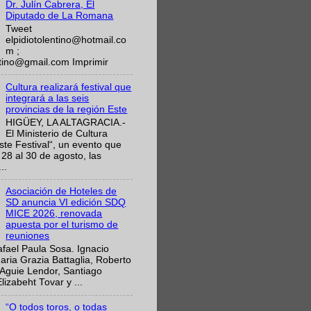
Dr. Julín Cabrera, El
Diputado de La Romana
Tweet
elpidiotolentino@hotmail.co
m ;
ntino@gmail.com Imprimir
Cultura realizará festival que
integrará a las seis
provincias de la región Este
HIGÜEY, LA ALTAGRACIA.-
El Ministerio de Cultura
Este Festival“, un evento que
 28 al 30 de agosto, las
..
Asociación de Hoteles de
SD anuncia VI edición SDQ
MICE 2026, renovada
apuesta por el turismo de
reuniones
fael Paula Sosa. Ignacio
aria Grazia Battaglia, Roberto
Aguie Lendor, Santiago
lizabeht Tovar y ...
“O todos toros, o todas