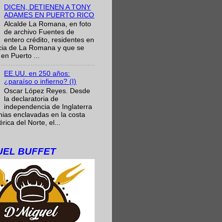
DICEN, DETIENEN A TONY
ADAMES EN PUERTO RICO
Alcalde La Romana, en foto
de archivo Fuentes de
entero crédito, residentes en
ncia de La Romana y que se
en Puerto ...
EE.UU. en 250 años:
¿paraíso o infierno? (I)
Oscar López Reyes. Desde
la declaratoria de
independencia de Inglaterra
nias enclavadas en la costa
ica del Norte, el...
GUEL BUFFET