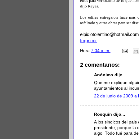
ellos para ver cuánto de lo que nos
dijo Reyes.
Los ediles entregaron hace más 
asfaltado y otras obras para ser dis
elpidiotolentino@hotmail.com
Imprimir
Hora
7:04 a. m.
2 comentarios:
Anónimo dijo...
Que me explique algui
ayuntamientos al incum
22 de junio de 2009 a 
Rosquin dijo...
A los sindicos del pai
presidente, porque la 
algo. Todo fué para de