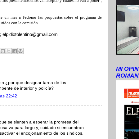
otros presentemos ellos van aceptar y cuáles no van a poder",
de un mes a Fedomu las propuestas sobre el programa de
cutidos con la comisión.
; elpidiotolentino@gmail.com
MI OPIN
ROMAN
en ¿por qué designar tarea de los
bente de interior y policía?
las 22:42
s que se sienten a esperar la promesa del
cosa va para largo y, cuidado si encuentran
sactivar el encojonamiento de los sindicos.