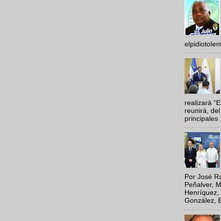
elpidiotole
realizará “
reunirá, del
principales .
Por José Ra
Peñalver, M
Henríquez, 
González, E