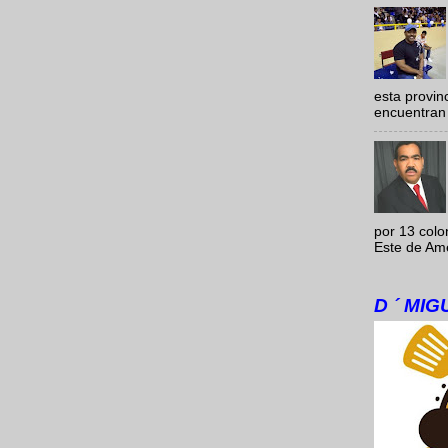
esta provi
encuentran 
por 13 colo
Este de Amér
D ´ MI