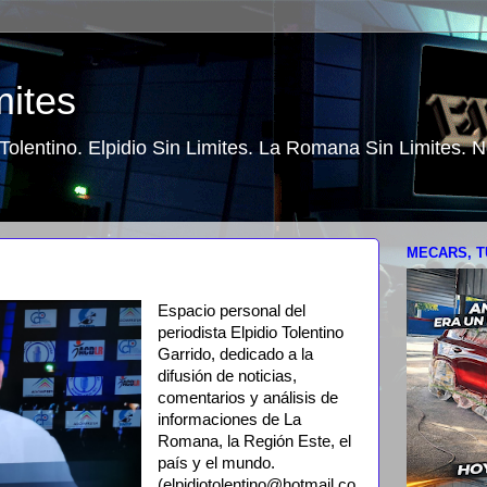
mites
o Tolentino. Elpidio Sin Limites. La Romana Sin Limites.
MECARS, T
Espacio personal del
periodista Elpidio Tolentino
Garrido, dedicado a la
difusión de noticias,
comentarios y análisis de
informaciones de La
Romana, la Región Este, el
país y el mundo.
(elpidiotolentino@hotmail.co