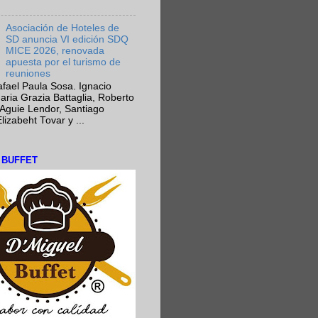
Asociación de Hoteles de
SD anuncia VI edición SDQ
MICE 2026, renovada
apuesta por el turismo de
reuniones
fael Paula Sosa. Ignacio
aria Grazia Battaglia, Roberto
Aguie Lendor, Santiago
lizabeht Tovar y ...
L BUFFET