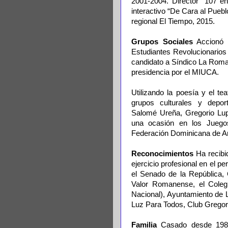
2001-2004. Director “107 e
interactivo “De Cara al Pueb
regional El Tiempo, 2015.
Grupos Sociales
Accionó e
Estudiantes Revolucionario
candidato a Síndico La Roman
presidencia por el MIUCA.
Utilizando la poesía y el t
grupos culturales y dep
Salomé Ureña, Gregorio Lup
una ocasión en los Juego
Federación Dominicana de Ar
Reconocimientos
Ha recibi
ejercicio profesional en el p
el Senado de la República
Valor Romanense, el Colegi
Nacional), Ayuntamiento de 
Luz Para Todos, Club Gregorio
Familia
Casado desde 1981 