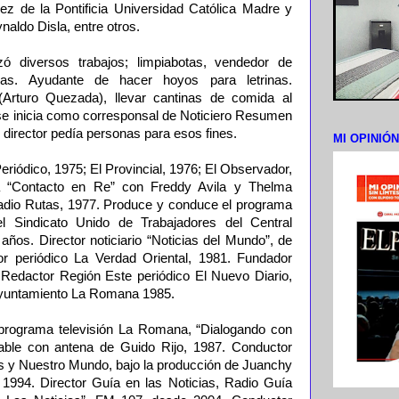
z de la Pontificia Universidad Católica Madre y
aldo Disla, entre otros.
ó diversos trabajos; limpiabotas, vendedor de
as. Ayudante de hacer hoyos para letrinas.
Arturo Quezada), llevar cantinas de comida al
 inicia como corresponsal de Noticiero Resumen
director pedía personas para esos fines.
MI OPINIÓ
Periódico, 1975; El Provincial, 1976; El Observador,
a “Contacto en Re” con Freddy Avila y Thelma
Radio Rutas, 1977. Produce y conduce el programa
l Sindicato Unido de Trabajadores del Central
ños. Director noticiario “Noticias del Mundo”, de
r periódico La Verdad Oriental, 1981. Fundador
Redactor Región Este periódico El Nuevo Diario,
Ayuntamiento La Romana 1985.
 programa televisión La Romana, “Dialogando con
able con antena de Guido Rijo, 1987. Conductor
es y Nuestro Mundo, bajo la producción de Juanchy
l, 1994. Director Guía en las Noticias, Radio Guía