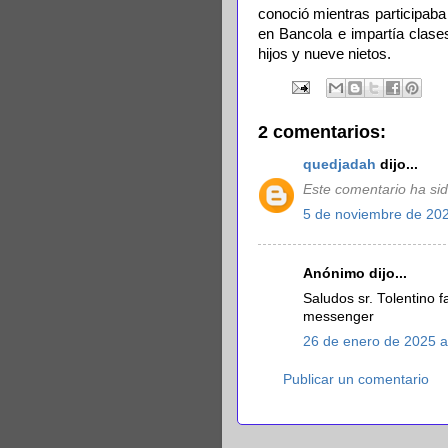
conoció mientras participaba
en Bancola e impartía clase
hijos y nueve nietos.
2 comentarios:
quedjadah
dijo...
Este comentario ha sid
5 de noviembre de 202
Anónimo dijo...
Saludos sr. Tolentino f
messenger
26 de enero de 2025 a
Publicar un comentario