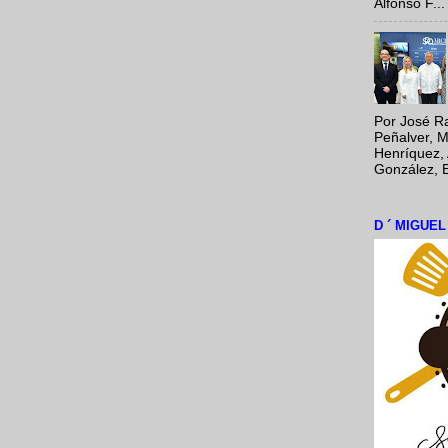
Alfonso F...
Por José Ra
Peñalver, M
Henríquez, 
González, E
D ´ MIGUE