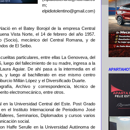
m;
elpidiotolentino@gmail.com)
ació en el Batey Borojol de la empresa Central
ena Vista Norte, el 14 de febrero del año 1957.
ijo (Socio), mecánico del Central Romana, y de
ndos de El Seibo.
cuelitas particulares, entre ellas La Genoveva, del
, luego del fallecimiento de su madre, ingresa a la
Laura Aguiar. De ahí pasa a la intermedia en el
APARTAHOT
la, y luego al bachillerato en ese mismo centro
iburcio Millán López y el Diversificado Duarte.
rafía, Archivo y correspondencia, técnico de
 perito electromecánico, entre otros.
 en la Universidad Central del Este. Post Grado
en el Instituto Internacional de Periodismo José
Talleres, Seminarios, Diplomados y cursos varios
nicación social.
con Haffe Serulle en la Universidad Autónoma de