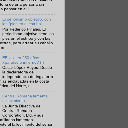
ctoria de una persona sin
a pensar en el l...
El periodismo objetivo, con
los “pies en el estribo”
Por Federico Pinales. El
periodismo objetivo tiene los
pies en el estribo y con las
estas, para arrear su caballo
 m...
EE.UU. en 250 años:
¿paraíso o infierno? (I)
Oscar López Reyes. Desde
la declaratoria de
independencia de Inglaterra
nias enclavadas en la costa
ica del Norte, el...
Central Romana lamenta
fallecimiento
La Junta Directiva de
Central Romana
Corporation, Ltd. y sus
afiliadas lamentan
te el fallecimiento del señor