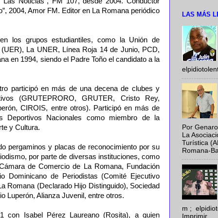
n Las Noticias”, FM 107, desde 2004. Conductor
lo”, 2004, Amor FM. Editor en La Romana periódico
LAS MÁS L
n los grupos estudiantiles, como la Unión de
s (UER), La UNER, Línea Roja 14 de Junio, PCD,
a en 1994, siendo el Padre Toño el candidato a la
elpidiotole
eatro participó en más de una decena de clubes y
ortivos (GRUTEPRORO, GRUTER, Cristo Rey,
erón, CIROIS, entre otros). Participó en más de
s Deportivos Nacionales como miembro de la
Por Genaro
te y Cultura.
La Asociac
Turística (
do pergaminos y placas de reconocimiento por su
Romana-Baya
eriodismo, por parte de diversas instituciones, como
, Cámara de Comercio de La Romana, Fundación
o Dominicano de Periodistas (Comité Ejecutivo
La Romana (Declarado Hijo Distinguido), Sociedad
 Luperón, Alianza Juvenil, entre otros.
m ; elpidi
con Isabel Pérez Laureano (Rosita), a quien
Imprimir