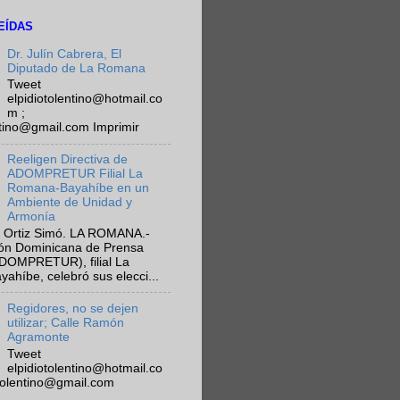
EÍDAS
Dr. Julín Cabrera, El
Diputado de La Romana
Tweet
elpidiotolentino@hotmail.co
m ;
ntino@gmail.com Imprimir
Reeligen Directiva de
ADOMPRETUR Filial La
Romana-Bayahíbe en un
Ambiente de Unidad y
Armonía
 Ortiz Simó. LA ROMANA.-
ión Dominicana de Prensa
ADOMPRETUR), filial La
híbe, celebró sus elecci...
Regidores, no se dejen
utilizar; Calle Ramón
Agramonte
Tweet
elpidiotolentino@hotmail.co
otolentino@gmail.com