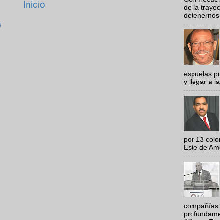
Inicio
de la traye
detenernos 
)
espuelas pu
y llegar a la
por 13 colo
Este de Amér
compañías 
profundamen