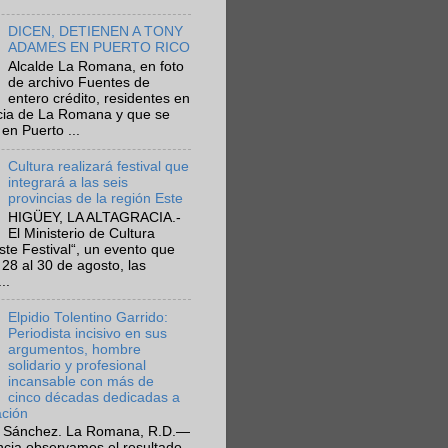
DICEN, DETIENEN A TONY
ADAMES EN PUERTO RICO
Alcalde La Romana, en foto
de archivo Fuentes de
entero crédito, residentes en
ncia de La Romana y que se
en Puerto ...
Cultura realizará festival que
integrará a las seis
provincias de la región Este
HIGÜEY, LA ALTAGRACIA.-
El Ministerio de Cultura
Este Festival“, un evento que
 28 al 30 de agosto, las
..
Elpidio Tolentino Garrido:
Periodista incisivo en sus
argumentos, hombre
solidario y profesional
incansable con más de
cinco décadas dedicadas a
ación
 Sánchez. La Romana, R.D.—
ncia observamos el resultado