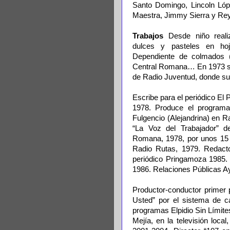
Santo Domingo, Lincoln Lópe
Maestra, Jimmy Sierra y Reyn
Trabajos
Desde niño realiz
dulces y pasteles en hoj
Dependiente de colmados (
Central Romana… En 1973 se
de Radio Juventud, donde su 
Escribe para el periódico El 
1978. Produce el program
Fulgencio (Alejandrina) en 
“La Voz del Trabajador” de
Romana, 1978, por unos 15 a
Radio Rutas, 1979. Redacto
periódico Pringamoza 1985. 
1986. Relaciones Públicas 
Productor-conductor primer
Usted” por el sistema de c
programas Elpidio Sin Límit
Mejía, en la televisión loca