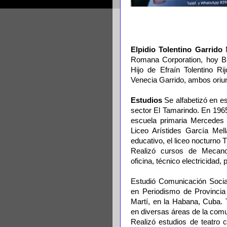
Elpidio Tolentino Garrido
N
Romana Corporation, hoy Bu
Hijo de Efraín Tolentino R
Venecia Garrido, ambos oriu
Estudios
Se alfabetizó en es
sector El Tamarindo. En 1965
escuela primaria Mercedes 
Liceo Arístides García Mel
educativo, el liceo nocturno T
Realizó cursos de Mecanog
oficina, técnico electricidad,
Estudió Comunicación Social
en Periodismo de Provincia 
Martí, en la Habana, Cuba. 
en diversas áreas de la comu
Realizó estudios de teatro 