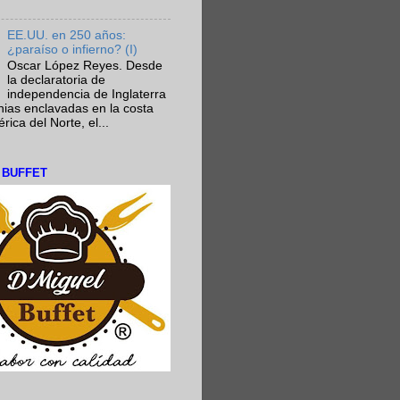
EE.UU. en 250 años:
¿paraíso o infierno? (I)
Oscar López Reyes. Desde
la declaratoria de
independencia de Inglaterra
nias enclavadas en la costa
ica del Norte, el...
L BUFFET