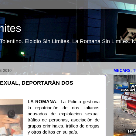
mites
o Tolentino. Elpidio Sin Limites. La Romana Sin Limites.
E 2010
MECARS, T
SEXUAL, DEPORTARÁN DOS
LA ROMANA.
- La Policía gestiona
la repatriación de dos italianos
acusados de explotación sexual,
tráfico de personas, asociación de
grupos criminales, tráfico de drogas
y otros delitos en su país.