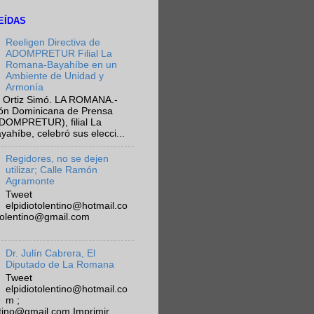
EÍDAS
Reeligen Directiva de
ADOMPRETUR Filial La
Romana-Bayahíbe en un
Ambiente de Unidad y
Armonía
 Ortiz Simó. LA ROMANA.-
ión Dominicana de Prensa
ADOMPRETUR), filial La
híbe, celebró sus elecci...
Regidores, no se dejen
utilizar; Calle Ramón
Agramonte
Tweet
elpidiotolentino@hotmail.co
otolentino@gmail.com
Dr. Julín Cabrera, El
Diputado de La Romana
Tweet
elpidiotolentino@hotmail.co
m ;
ntino@gmail.com Imprimir