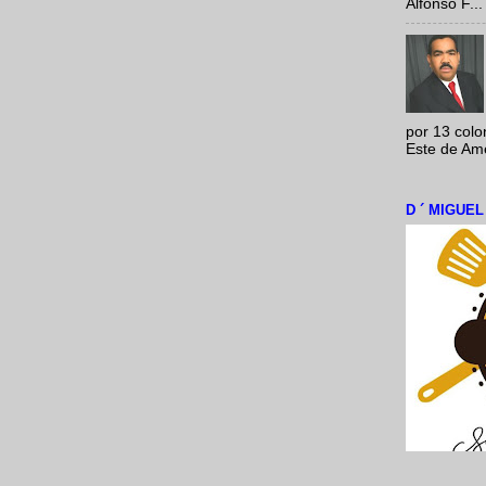
Alfonso F...
por 13 colo
Este de Amér
D ´ MIGUE