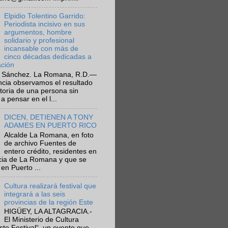
Elpidio Tolentino Garrido:
Periodista incisivo en sus
argumentos, hombre
solidario y profesional
incansable con más de
cinco décadas dedicadas a
ación
 Sánchez. La Romana, R.D.—
ncia observamos el resultado
ctoria de una persona sin
a pensar en el l...
DICEN, DETIENEN A TONY
ADAMES EN PUERTO RICO
Alcalde La Romana, en foto
de archivo Fuentes de
entero crédito, residentes en
ncia de La Romana y que se
en Puerto ...
Cultura realizará festival que
integrará a las seis
provincias de la región Este
HIGÜEY, LA ALTAGRACIA.-
El Ministerio de Cultura
Este Festival“, un evento que