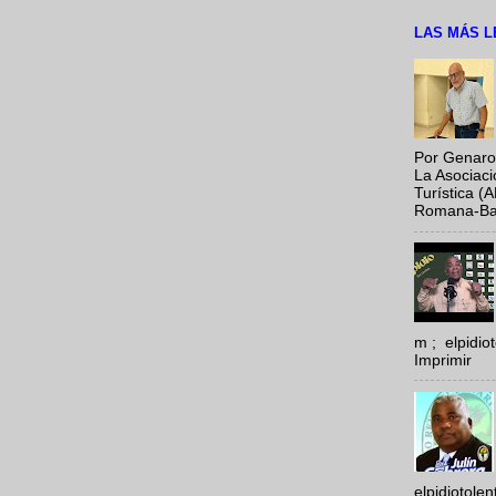
LAS MÁS L
Por Genaro
La Asociac
Turística (
Romana-Baya
m ; elpidi
Imprimir
elpidiotole