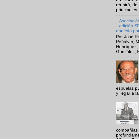
reunirá, del
principales .
Asociació
edición 
apuesta por
Por José Ra
Peñalver, M
Henríquez, 
González, E
espuelas pu
y llegar a la
compañías 
profundamen