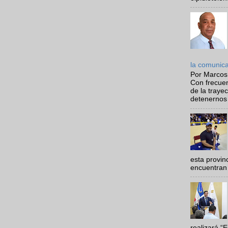
la comunic
Por Marcos
Con frecue
de la traye
detenernos 
esta provi
encuentran 
realizará “