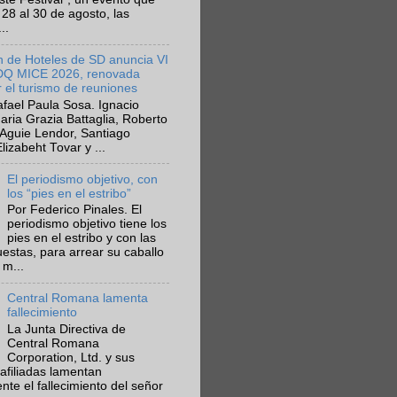
 28 al 30 de agosto, las
..
n de Hoteles de SD anuncia VI
SDQ MICE 2026, renovada
 el turismo de reuniones
fael Paula Sosa. Ignacio
aria Grazia Battaglia, Roberto
Aguie Lendor, Santiago
lizabeht Tovar y ...
El periodismo objetivo, con
los “pies en el estribo”
Por Federico Pinales. El
periodismo objetivo tiene los
pies en el estribo y con las
estas, para arrear su caballo
 m...
Central Romana lamenta
fallecimiento
La Junta Directiva de
Central Romana
Corporation, Ltd. y sus
afiliadas lamentan
te el fallecimiento del señor