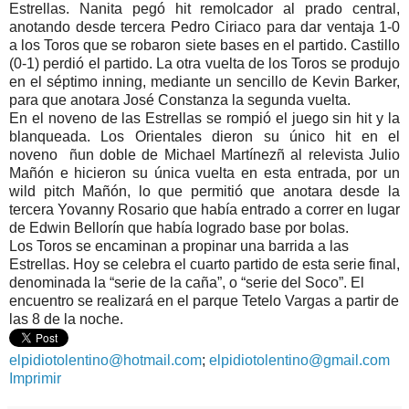
Estrellas. Nanita pegó hit remolcador al prado central,
anotando desde tercera Pedro Ciriaco para dar ventaja 1-0
a los Toros que se robaron siete bases en el partido. Castillo
(0-1) perdió el partido. La otra vuelta de los Toros se produjo
en el séptimo inning, mediante un sencillo de Kevin Barker,
para que anotara José Constanza la segunda vuelta.
En el noveno de las Estrellas se rompió el juego sin hit y la
blanqueada. Los Orientales dieron su único hit en el
noveno ñun doble de Michael Martínezñ al relevista Julio
Mañón e hicieron su única vuelta en esta entrada, por un
wild pitch Mañón, lo que permitió que anotara desde la
tercera Yovanny Rosario que había entrado a correr en lugar
de Edwin Bellorín que había logrado base por bolas.
Los Toros se encaminan a propinar una barrida a las
Estrellas. Hoy se celebra el cuarto partido de esta serie final,
denominada la “serie de la caña”, o “serie del Soco”. El
encuentro se realizará en el parque Tetelo Vargas a partir de
las 8 de la noche.
elpidiotolentino@hotmail.com
;
elpidiotolentino@gmail.com
Imprimir