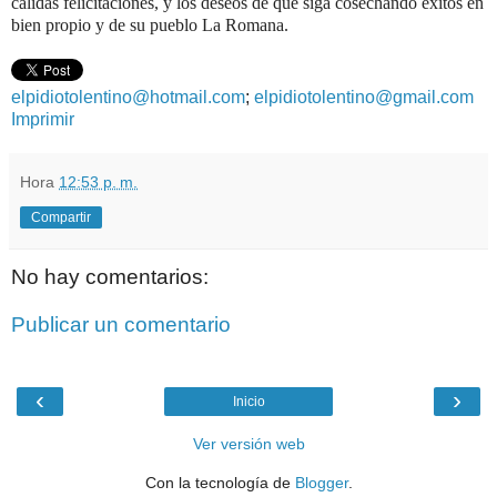
cálidas felicitaciones, y los deseos de que siga cosechando éxitos en
bien propio y de su pueblo La Romana.
elpidiotolentino@hotmail.com
;
elpidiotolentino@gmail.com
Imprimir
Hora
12:53 p. m.
Compartir
No hay comentarios:
Publicar un comentario
‹
›
Inicio
Ver versión web
Con la tecnología de
Blogger
.