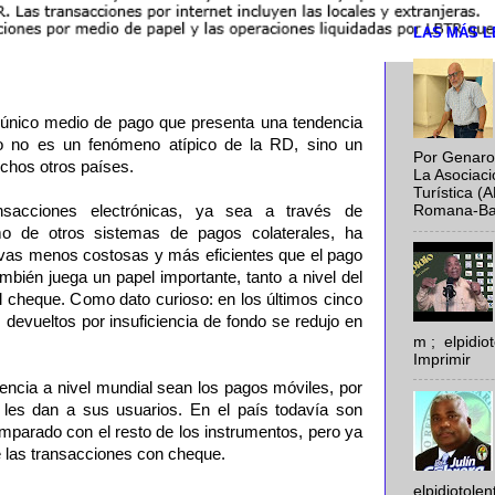
LAS MÁS L
 único medio de pago que presenta una tendencia
o no es un fenómeno atípico de la RD, sino un
Por Genaro
chos otros países.
La Asociac
Turística (
ansacciones electrónicas, ya sea a través de
Romana-Baya
mo de otros sistemas de pagos colaterales, ha
tivas menos costosas y más eficientes que el pago
bién juega un papel importante, tanto a nivel del
l cheque. Como dato curioso: en los últimos cinco
devueltos por insuficiencia de fondo se redujo en
m ; elpidi
Imprimir
encia a nivel mundial sean los pagos móviles, por
e les dan a sus usuarios. En el país todavía son
mparado con el resto de los instrumentos, pero ya
e las transacciones con cheque.
elpidiotole