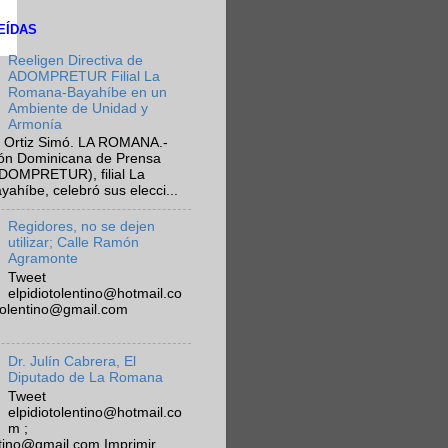
EÍDAS
Reeligen Directiva de
ADOMPRETUR Filial La
Romana-Bayahíbe en un
Ambiente de Unidad y
Armonía
 Ortiz Simó. LA ROMANA.-
ión Dominicana de Prensa
ADOMPRETUR), filial La
híbe, celebró sus elecci...
Regidores, no se dejen
utilizar; Calle Ramón
Agramonte
Tweet
elpidiotolentino@hotmail.co
otolentino@gmail.com
Dr. Julín Cabrera, El
Diputado de La Romana
Tweet
elpidiotolentino@hotmail.co
m ;
ntino@gmail.com Imprimir