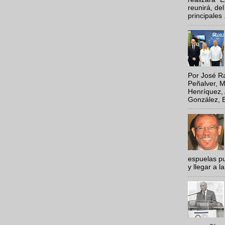
reunirá, del
principales .
Por José Ra
Peñalver, M
Henríquez, 
González, E
espuelas pu
y llegar a la