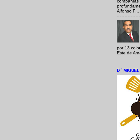
compañías 
profundamen
Alfonso F...
por 13 colo
Este de Amér
D ´ MIGUE