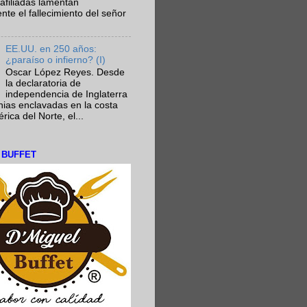
afiliadas lamentan
te el fallecimiento del señor
EE.UU. en 250 años:
¿paraíso o infierno? (I)
Oscar López Reyes. Desde
la declaratoria de
independencia de Inglaterra
nias enclavadas en la costa
ica del Norte, el...
L BUFFET