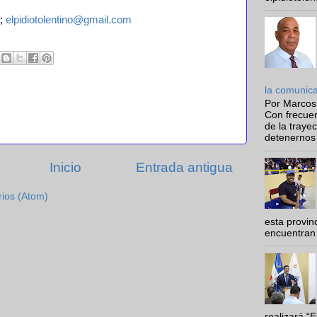
;
elpidiotolentino@gmail.com
la comunic
Por Marcos
Con frecue
de la traye
detenernos 
Inicio
Entrada antigua
rios (Atom)
esta provi
encuentran 
realizará “