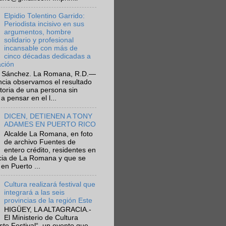
Elpidio Tolentino Garrido:
Periodista incisivo en sus
argumentos, hombre
solidario y profesional
incansable con más de
cinco décadas dedicadas a
ación
 Sánchez. La Romana, R.D.—
ncia observamos el resultado
ctoria de una persona sin
a pensar en el l...
DICEN, DETIENEN A TONY
ADAMES EN PUERTO RICO
Alcalde La Romana, en foto
de archivo Fuentes de
entero crédito, residentes en
ncia de La Romana y que se
en Puerto ...
Cultura realizará festival que
integrará a las seis
provincias de la región Este
HIGÜEY, LA ALTAGRACIA.-
El Ministerio de Cultura
Este Festival“, un evento que