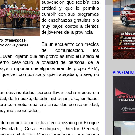
subvención que recibía esa
entidad y que le permitía
cumplir con sus programas
de enseñanzas gratuitas o a
muy bajos costos a cientos
de jóvenes de la provincia.
o, dirigiéndose
En un encuentro con medios
ro con la prensa.
de comunicación, los
 Juvenil dijeron que tan pronto asumió el Estado el
erno desvinculó la totalidad de personal de la
es, sin importar que algunos eran del propio PRM;
APARTAHOT
que ver con política y que trabajaban, o sea, no
on desvinculados, porque llevan ocho meses sin
dad, de limpieza, de administración, etc., sin haber
para comprobar cual era la realidad de esa entidad,
 muy mal asesorados.
s de comunicación estuvo encabezado por Enrique
-Fundador; César Rodríguez, Director General;
ocente Matutino; Marival Rodríguez, Encargada