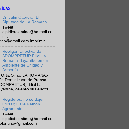
EÍDAS
Dr. Julín Cabrera, El
Diputado de La Romana
Tweet
elpidiotolentino@hotmail.co
m ;
ntino@gmail.com Imprimir
Reeligen Directiva de
ADOMPRETUR Filial La
Romana-Bayahíbe en un
Ambiente de Unidad y
Armonía
 Ortiz Simó. LA ROMANA.-
ión Dominicana de Prensa
ADOMPRETUR), filial La
híbe, celebró sus elecci...
Regidores, no se dejen
utilizar; Calle Ramón
Agramonte
Tweet
elpidiotolentino@hotmail.co
otolentino@gmail.com