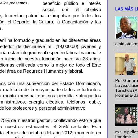
 a los presentes.
beneficio público e interés
LAS MÁS L
social, con el objetivo
, fomentar, patrocinar e impulsar por todos los
n, el Deporte, la Cultura, la Capacitación y las
s.
venil ha formado y graduado en las diferentes áreas
elpidiotole
rededor de diecinueve mil (19,000.00) jóvenes y
ría están integrados al espectro laboral nacional e
mo inicio de nuestra fundación hace ya 23 años.
diomas calificada como la mejor de todo el Este
 del área de Recursos Humanos y laboral.
Por Genaro
mos con una subvención del Estado Dominicano,
La Asociac
a matrícula de la mayor parte de los estudiantes.
Turística (
Romana-Baya
n monto mensual que nos permitía sufragar los
nistrativos, energía eléctrica, teléfonos, cable,
de los profesores y personal administrativo.
 75% de nuestros gastos, conllevando esto a que
a nuestros estudiantes el 25% restante. Esta
m ; elpidi
ta el mes de octubre del año 2012, momento en
Imprimir