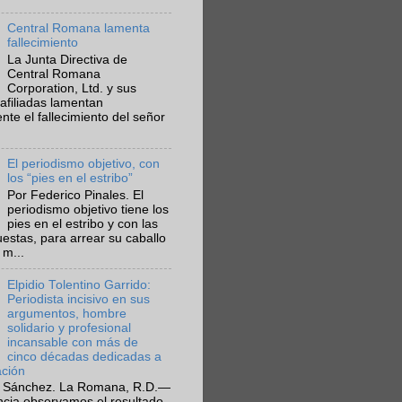
Central Romana lamenta
fallecimiento
La Junta Directiva de
Central Romana
Corporation, Ltd. y sus
afiliadas lamentan
te el fallecimiento del señor
El periodismo objetivo, con
los “pies en el estribo”
Por Federico Pinales. El
periodismo objetivo tiene los
pies en el estribo y con las
estas, para arrear su caballo
 m...
Elpidio Tolentino Garrido:
Periodista incisivo en sus
argumentos, hombre
solidario y profesional
incansable con más de
cinco décadas dedicadas a
ación
 Sánchez. La Romana, R.D.—
ncia observamos el resultado