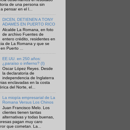
ctoria de una persona sin
a pensar en el l...
DICEN, DETIENEN A TONY
ADAMES EN PUERTO RICO
Alcalde La Romana, en foto
de archivo Fuentes de
entero crédito, residentes en
ncia de La Romana y que se
en Puerto ...
EE.UU. en 250 años:
¿paraíso o infierno? (I)
Oscar López Reyes. Desde
la declaratoria de
independencia de Inglaterra
nias enclavadas en la costa
ica del Norte, el...
La miopía empresarial de La
Romana Versus Los Chinos
Juan Francisco Melo. Los
clientes tienen tantas
alternativas y todas buenas,
presas pagan muy caro
rror que cometan. La...