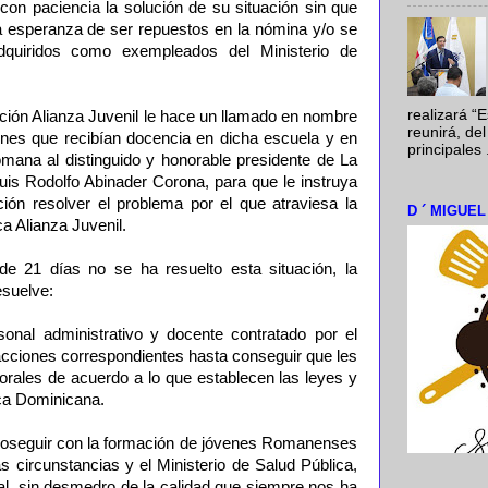
con paciencia la solución de su situación sin que
la esperanza de ser repuestos en la nómina y/o se
dquiridos como exempleados del Ministerio de
realizará “
ación Alianza Juvenil le hace un llamado en nombre
reunirá, del
nes que recibían docencia en dicha escuela y en
principales .
ana al distinguido y honorable presidente de La
uis Rodolfo Abinader Corona, para que le instruya
ión resolver el problema por el que atraviesa la
D ´ MIGUE
a Alianza Juvenil.
e 21 días no se ha resuelto esta situación, la
esuelve:
rsonal administrativo y docente contratado por el
acciones correspondientes hasta conseguir que les
orales de acuerdo a lo que establecen las leyes y
ica Dominicana.
oseguir con la formación de jóvenes Romanenses
as circunstancias y el Ministerio de Salud Pública,
al, sin desmedro de la calidad que siempre nos ha