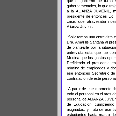
que el gobierno de turno 
gubernamentales, lo que traj
a la ALIANZA JUVENIL, mo
presidente de entonces Lic.
crisis que atravesaba nue
Alianza Juvenil.
"Solicitamos una entrevista
Dra. Amarilis Santana al pre
de plantearle por la situa
entrevista esta que fue con
Medina que los gastos oper
Prefiriendo el presidente 
nómina de empleados y doce
ese entonces Secretario de
contratación de éste persona
"A partir de ese momento de
todo el personal en el mes 
personal de ALIANZA JUVENIL
de Educación, cumpliendo
asignadas, y fruto de ese t
estudiantes hasta marzo del