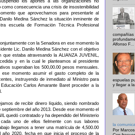
suspendió los aportes a las organizaciones no
o como consecuencia una crisis de insostenibilidad
mento que aprovechamos para presentarle al
 Danilo Medina Sánchez la situación inminente de
stra escuela de Formación Técnica Profesional
compañías 
profundamen
 conjuntamente con la Senadora en ese momento la
Alfonso F...
sidente Lic. Danilo Medina Sánchez con el objetivo
ción que estaba atravesando la ALIANZA JUVENIL,
cedida y en la cual le planteamos al presidente
ativos superaban los 500,00.00 pesos mensuales.
en ese momento asumir el gasto completo de la
ntes, instruyendo de inmediato al Ministro para
espuelas pu
y llegar a la
 Educación Carlos Amarante Baret proceder a la
l.
jamos de recibir dinero líquido, siendo nombrado
de septiembre del año 2013. Desde ese momento el
 quedó contratado y ha dependido del Ministerio
 cada uno de ellos fielmente con sus labores
la comunic
rabajo llegamos a tener una matrícula de 4,500.00
Por Marcos
 año 2020, fecha en que inicia el proceso de la
Con frecue