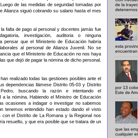
Luego de las medidas de seguridad tomadas por
de la traye
detenernos 
de Alianza siguió cobrando su salario hasta el mes
la falta de pago al personal y docentes jamás fue
agatoria, investigación, auditoria o ninguna
a pensar que el Ministerio de Educación habría
esta provi
 laborales al personal de Alianza Juvenil. No se
encuentran 
tancia que el Ministerio de Educación no nos haya
as que dejó de pagar la nómina de dicho personal.
han realizado todas las gestiones posibles ante el
us dependencias llámese Distrito 05-03 y Distrito
por 13 colo
Pedro, buscando la razón e intentando el
Este de Amér
al a la nómina. Habiendo el Ministro de Educación
as ocasiones a indagar o investigar no sabemos
n tenemos entendido han estado dando el visto
 con el Distrito de La Romana y la Regional nos
ía resuelto, y que era posible que se tratara de un
que las em
cualquier e