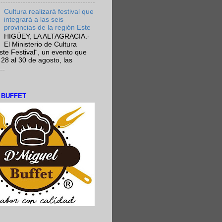
Cultura realizará festival que
integrará a las seis
provincias de la región Este
HIGÜEY, LA ALTAGRACIA.-
El Ministerio de Cultura
Este Festival“, un evento que
 28 al 30 de agosto, las
..
L BUFFET