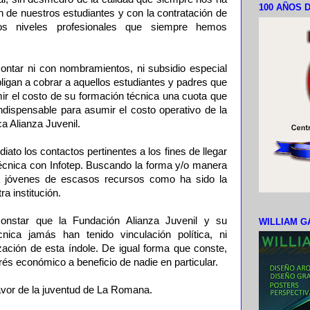
100 AÑOS D
n de nuestros estudiantes y con la contratación de
os niveles profesionales que siempre hemos
contar ni con nombramientos, ni subsidio especial
bligan a cobrar a aquellos estudiantes y padres que
mir el costo de su formación técnica una cuota que
ndispensable para asumir el costo operativo de la
a Alianza Juvenil.
iato los contactos pertinentes a los fines de llegar
écnica con Infotep. Buscando la forma y/o manera
 a jóvenes de escasos recursos como ha sido la
a institución.
onstar que la Fundación Alianza Juvenil y su
WILLIAM G
ica jamás han tenido vinculación política, ni
zación de esta índole. De igual forma que conste,
és económico a beneficio de nadie en particular.
avor de la juventud de La Romana.