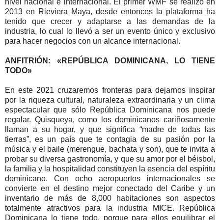
nivel nacional e internacional. El primer WMF se realizó en
2013 en Rieviera Maya, desde entonces la plataforma ha
tenido que crecer y adaptarse a las demandas de la
industria, lo cual lo llevó a ser un evento único y exclusivo
para hacer negocios con un alcance internacional.
ANFITRIÓN: «REPÚBLICA DOMINICANA, LO TIENE
TODO»
En este 2021 cruzaremos fronteras para dejarnos inspirar
por la riqueza cultural, naturaleza extraordinaria y un clima
espectacular que sólo República Dominicana nos puede
regalar. Quisqueya, como los dominicanos cariñosamente
llaman a su hogar, y que significa “madre de todas las
tierras”, es un país que te contagia de su pasión por la
música y el baile (merengue, bachata y son), que te invita a
probar su diversa gastronomía, y que su amor por el béisbol,
la familia y la hospitalidad constituyen la esencia del espíritu
dominicano. Con ocho aeropuertos internacionales se
convierte en el destino mejor conectado del Caribe y un
inventario de más de 8,000 habitaciones son aspectos
totalmente atractivos para la industria MICE. República
Dominicana lo tiene todo, porque para ellos equilibrar el