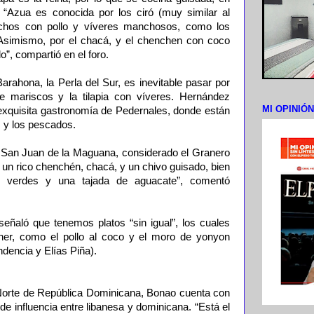
s. “Azua es conocida por los ciró (muy similar al
chos con pollo y víveres manchosos, como los
. Asimismo, por el chacá, y el chenchen con coco
, compartió en el foro.
arahona, la Perla del Sur, es inevitable pasar por
de mariscos y la tilapia con víveres. Hernández
MI OPINIÓ
exquisita gastronomía de Pedernales, donde están
 y los pescados.
 San Juan de la Maguana, considerado el Granero
 un rico chenchén, chacá, y un chivo guisado, bien
s verdes y una tajada de aguacate”, comentó
eñaló que tenemos platos “sin igual”, los cuales
er, como el pollo al coco y el moro de yonyon
dencia y Elías Piña).
Norte de República Dominicana, Bonao cuenta con
de influencia entre libanesa y dominicana. “Está el