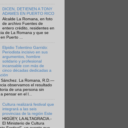
DICEN, DETIENEN A TONY
ADAMES EN PUERTO RICO
Alcalde La Romana, en foto
de archivo Fuentes de
entero crédito, residentes en
ncia de La Romana y que se
en Puerto ...
Elpidio Tolentino Garrido:
Periodista incisivo en sus
argumentos, hombre
solidario y profesional
incansable con más de
cinco décadas dedicadas a
ación
 Sánchez. La Romana, R.D.—
ncia observamos el resultado
ctoria de una persona sin
a pensar en el l...
Cultura realizará festival que
integrará a las seis
provincias de la región Este
HIGÜEY, LA ALTAGRACIA.-
El Ministerio de Cultura
Este Festival“, un evento que