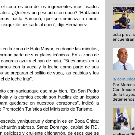
 el coco es uno de los ingredientes más usados
platos: ¿Quiéres un pescado con coco? “Hablando
egamos hasta Samaná, que se comienza a comer
 exquisito pescado al coco”, dijo Hernández.
esta provi
encuentran 
 en la zona de Hato Mayor, en donde las minutas,
orman parte de sus platos icónicos. En la zona de
l cangrejo azul y el pan de nata. “Si estamos en la
ntamos con la yuca y la leche como parte de sus
 se preparan el bollito de yuca, las catibías y los
l de leche frita”.
la comunic
Por Marcos
Con frecue
ito con yaniqueque cae muy bien. “En San Pedro
de la traye
 hoja y la comida cocola son huellas de un legado
detenernos 
 para quedarse en nuestros corazones”, indicó la
e Promoción Turística del Ministerio de Turismo.
scado, yaniqueque y domplin es en Boca Chica;
icharrón sabroso, Santo Domingo, capital de RD,
un delicioso y crujiente chicharrón, de esos que se
realizará “