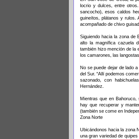
locrio y dulces, entre otro
sancocho), esos caldos he
guineítos, plátanos y rulos
acompañado de chivo guisado”
Siguiendo hacia la zona de B
alto la magnífica cazuela 
también hizo mención de la 
los camarones, las langostas
No se puede dejar de lado a
del Sur. “Allí podemos comer
sazonado, con habichuela
Hernández.
Mientras que en Bahoruco, s
hay que recuperar y manten
(también se come en Indepen
Zona Norte
Ubicándonos hacia la zona 
una gran variedad de quipes 