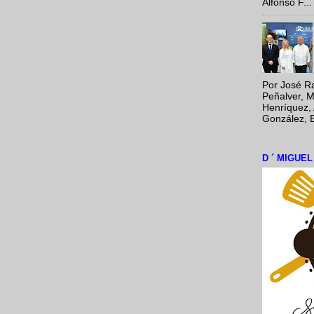
Alfonso F...
Por José Ra
Peñalver, M
Henríquez, 
González, E
D ´ MIGUE