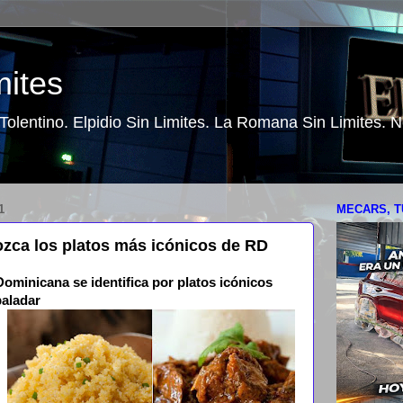
mites
o Tolentino. Elpidio Sin Limites. La Romana Sin Limites.
1
MECARS, T
zca los platos más icónicos de RD
ominicana se identifica por platos icónicos
paladar