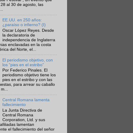
 28 al 30 de agosto, las
..
EE.UU. en 250 años:
¿paraíso o infierno? (I)
Oscar López Reyes. Desde
la declaratoria de
independencia de Inglaterra
nias enclavadas en la costa
ica del Norte, el...
El periodismo objetivo, con
los “pies en el estribo”
Por Federico Pinales. El
periodismo objetivo tiene los
pies en el estribo y con las
estas, para arrear su caballo
 m...
Central Romana lamenta
fallecimiento
La Junta Directiva de
Central Romana
Corporation, Ltd. y sus
afiliadas lamentan
te el fallecimiento del señor