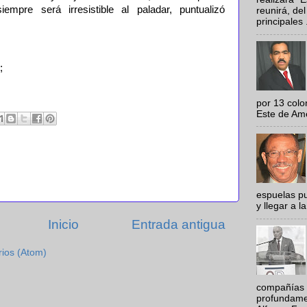
iempre será irresistible al paladar, puntualizó
reunirá, del
principales .
;
por 13 colo
Este de Amér
espuelas pu
y llegar a la
Inicio
Entrada antigua
rios (Atom)
compañías 
profundamen