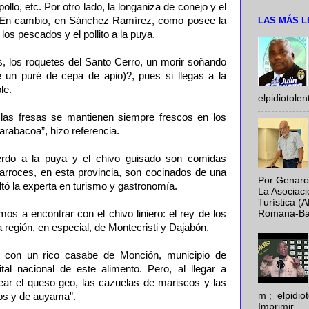
ollo, etc. Por otro lado, la longaniza de conejo y el
LAS MÁS L
. En cambio, en Sánchez Ramírez, como posee la
los pescados y el pollito a la puya.
s, los roquetes del Santo Cerro, un morir soñando
un puré de cepa de apio)?, pues si llegas a la
le.
elpidiotole
 las fresas se mantienen siempre frescos en los
rabacoa”, hizo referencia.
erdo a la puya y el chivo guisado son comidas
 arroces, en esta provincia, son cocinados de una
Por Genaro
ltó la experta en turismo y gastronomía.
La Asociac
Turística (
Romana-Baya
mos a encontrar con el chivo liniero: el rey de los
a región, en especial, de Montecristi y Dajabón.
 con un rico casabe de Monción, municipio de
tal nacional de este alimento. Pero, al llegar a
ear el queso geo, las cazuelas de mariscos y las
m ; elpidi
os y de auyama”.
Imprimir