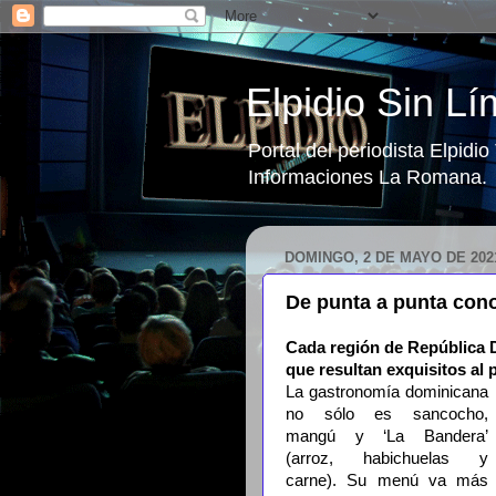
Elpidio Sin Lí
Portal del periodista Elpidi
Informaciones La Romana.
DOMINGO, 2 DE MAYO DE 202
De punta a punta cono
Cada región de República D
que resultan exquisitos al 
La gastronomía dominicana
no sólo es sancocho,
mangú y ‘La Bandera’
(arroz, habichuelas y
carne). Su menú va más