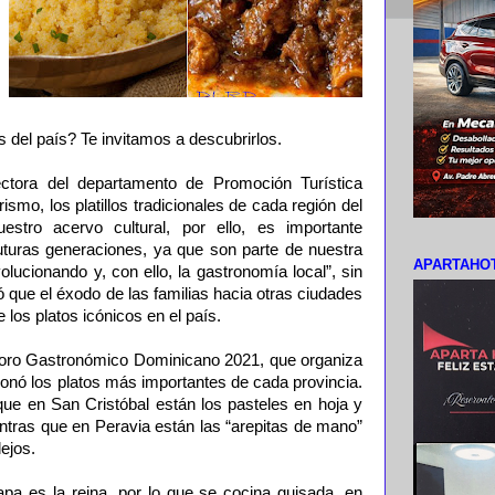
as del país? Te invitamos a descubrirlos.
ctora del departamento de Promoción Turística
ismo, los platillos tradicionales de cada región del
stro acervo cultural, por ello, es importante
uturas generaciones, ya que son parte de nuestra
APARTAHOT
olucionando y, con ello, la gastronomía local”, sin
que el éxodo de las familias hacia otras ciudades
 los platos icónicos en el país.
Foro Gastronómico Dominicano 2021, que organiza
onó los platos más importantes de cada provincia.
 que en San Cristóbal están los pasteles en hoja y
ntras que en Peravia están las “arepitas de mano”
ejos.
a es la reina, por lo que se cocina guisada, en