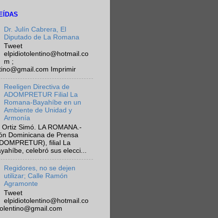
EÍDAS
Dr. Julín Cabrera, El
Diputado de La Romana
Tweet
elpidiotolentino@hotmail.co
m ;
ntino@gmail.com Imprimir
Reeligen Directiva de
ADOMPRETUR Filial La
Romana-Bayahíbe en un
Ambiente de Unidad y
Armonía
 Ortiz Simó. LA ROMANA.-
ión Dominicana de Prensa
ADOMPRETUR), filial La
híbe, celebró sus elecci...
Regidores, no se dejen
utilizar; Calle Ramón
Agramonte
Tweet
elpidiotolentino@hotmail.co
otolentino@gmail.com