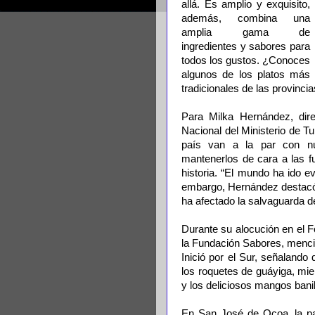
allá. Es amplio y exquisito,
además, combina una
amplia gama de
ingredientes y sabores para
todos los gustos. ¿Conoces
algunos de los platos más
tradicionales de las provinci
Para Milka Hernández, dire
Nacional del Ministerio de Tur
país van a la par con nue
mantenerlos de cara a las f
historia. “El mundo ha ido ev
embargo, Hernández destacó 
ha afectado la salvaguarda de
Durante su alocución en el 
la Fundación Sabores, menci
Inició por el Sur, señalando
los roquetes de guáyiga, mie
y los deliciosos mangos banil
En San José de Ocoa, la pap