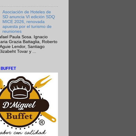
Asociación de Hoteles de
SD anuncia VI edición SDQ
MICE 2026, renovada
apuesta por el turismo de
reuniones
fael Paula Sosa. Ignacio
aria Grazia Battaglia, Roberto
Aguie Lendor, Santiago
lizabeht Tovar y ...
L BUFFET