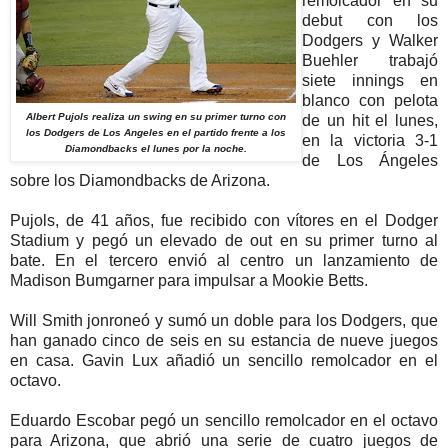
remolcador en su
debut con los
Dodgers y Walker
Buehler trabajó
siete innings en
blanco con pelota
Albert Pujols realiza un swing en su primer turno con
de un hit el lunes,
los Dodgers de Los Angeles en el partido frente a los
en la victoria 3-1
Diamondbacks el lunes por la noche.
de Los Ángeles
sobre los Diamondbacks de Arizona.
Pujols, de 41 años, fue recibido con vítores en el Dodger
Stadium y pegó un elevado de out en su primer turno al
bate. En el tercero envió al centro un lanzamiento de
Madison Bumgarner para impulsar a Mookie Betts.
Will Smith jonroneó y sumó un doble para los Dodgers, que
han ganado cinco de seis en su estancia de nueve juegos
en casa. Gavin Lux añadió un sencillo remolcador en el
octavo.
Eduardo Escobar pegó un sencillo remolcador en el octavo
para Arizona, que abrió una serie de cuatro juegos de