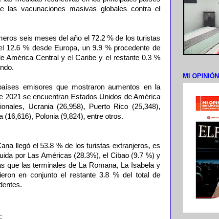
de las vacunaciones masivas globales contra el
meros seis meses del año el 72.2 % de los turistas
 el 12.6 % desde Europa, un 9.9 % procedente de
e América Central y el Caribe y el restante 0.3 %
undo.
MI OPINIÓ
 países emisores que mostraron aumentos en la
 de 2021 se encuentran Estados Unidos de América
onales, Ucrania (26,958), Puerto Rico (25,348),
(16,616), Polonia (9,824), entre otros.
ana llegó el 53.8 % de los turistas extranjeros, es
uida por Las Américas (28.3%), el Cibao (9.7 %) y
ras que las terminales de La Romana, La Isabela y
eron en conjunto el restante 3.8 % del total de
identes.
;