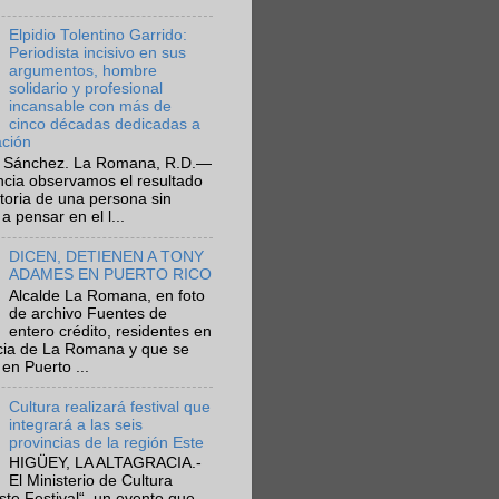
Elpidio Tolentino Garrido:
Periodista incisivo en sus
argumentos, hombre
solidario y profesional
incansable con más de
cinco décadas dedicadas a
ación
 Sánchez. La Romana, R.D.—
ncia observamos el resultado
ctoria de una persona sin
a pensar en el l...
DICEN, DETIENEN A TONY
ADAMES EN PUERTO RICO
Alcalde La Romana, en foto
de archivo Fuentes de
entero crédito, residentes en
ncia de La Romana y que se
en Puerto ...
Cultura realizará festival que
integrará a las seis
provincias de la región Este
HIGÜEY, LA ALTAGRACIA.-
El Ministerio de Cultura
Este Festival“, un evento que