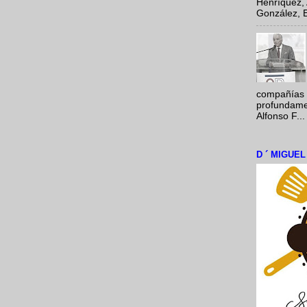
Henríquez, 
González, E
compañías 
profundamen
Alfonso F...
D ´ MIGUE