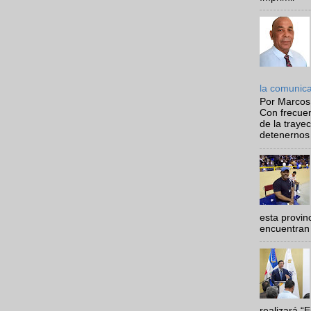
la comunic
Por Marcos
Con frecue
de la traye
detenernos 
esta provi
encuentran 
realizará “