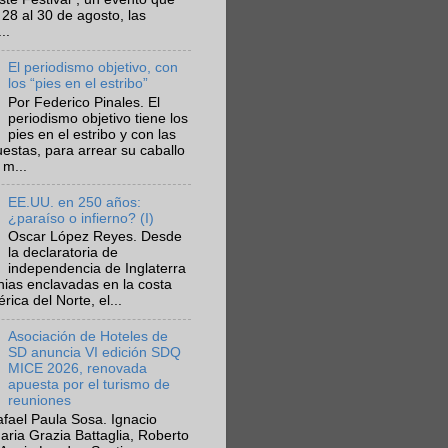
 28 al 30 de agosto, las
..
El periodismo objetivo, con
los “pies en el estribo”
Por Federico Pinales. El
periodismo objetivo tiene los
pies en el estribo y con las
estas, para arrear su caballo
 m...
EE.UU. en 250 años:
¿paraíso o infierno? (I)
Oscar López Reyes. Desde
la declaratoria de
independencia de Inglaterra
nias enclavadas en la costa
ica del Norte, el...
Asociación de Hoteles de
SD anuncia VI edición SDQ
MICE 2026, renovada
apuesta por el turismo de
reuniones
fael Paula Sosa. Ignacio
aria Grazia Battaglia, Roberto