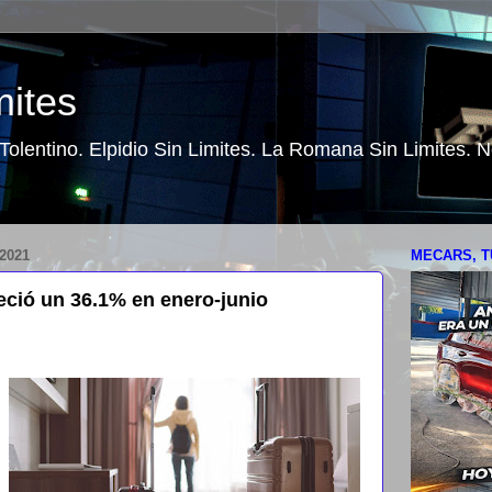
mites
o Tolentino. Elpidio Sin Limites. La Romana Sin Limites.
2021
MECARS, T
reció un 36.1% en enero-junio