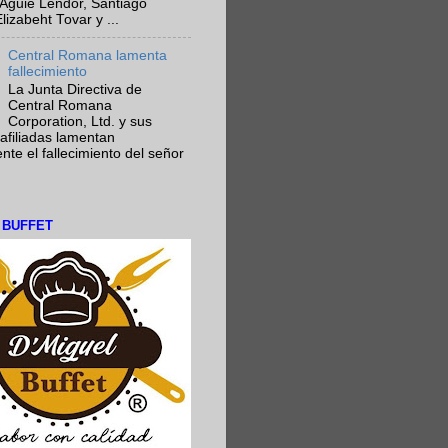
Aguie Lendor, Santiago
lizabeht Tovar y ...
Central Romana lamenta
fallecimiento
La Junta Directiva de
Central Romana
Corporation, Ltd. y sus
afiliadas lamentan
te el fallecimiento del señor
L BUFFET