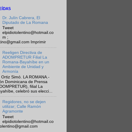
EÍDAS
Dr. Julín Cabrera, El
Diputado de La Romana
Tweet
elpidiotolentino@hotmail.co
m ;
ntino@gmail.com Imprimir
Reeligen Directiva de
ADOMPRETUR Filial La
Romana-Bayahíbe en un
Ambiente de Unidad y
Armonía
 Ortiz Simó. LA ROMANA.-
ión Dominicana de Prensa
ADOMPRETUR), filial La
híbe, celebró sus elecci...
Regidores, no se dejen
utilizar; Calle Ramón
Agramonte
Tweet
elpidiotolentino@hotmail.co
otolentino@gmail.com