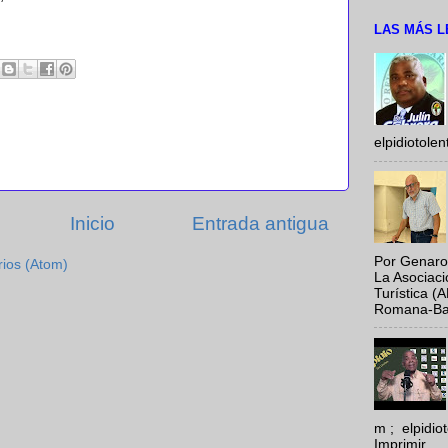
LAS MÁS L
elpidiotole
Inicio
Entrada antigua
Por Genaro
rios (Atom)
La Asociac
Turística (
Romana-Baya
m ; elpidi
Imprimir