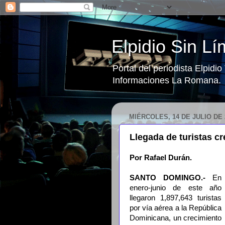
Elpidio Sin Lí
Portal del periodista Elpidi
Informaciones La Romana.
MIÉRCOLES, 14 DE JULIO DE 
Llegada de turistas c
Por Rafael Durán.
SANTO DOMINGO.-
En
enero-junio de este año
llegaron 1,897,643 turistas
por vía aérea a la República
Dominicana, un crecimiento