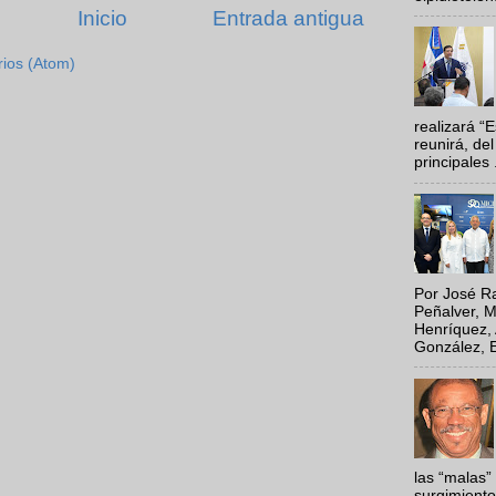
Inicio
Entrada antigua
rios (Atom)
realizará “
reunirá, del
principales .
Por José Ra
Peñalver, M
Henríquez, 
González, E
las “malas”
surgimiento