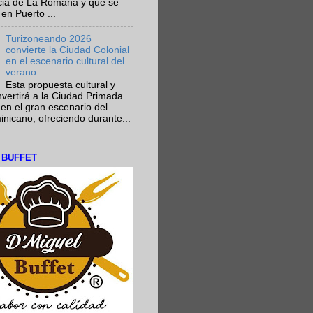
ncia de La Romana y que se
en Puerto ...
Turizoneando 2026
convierte la Ciudad Colonial
en el escenario cultural del
verano
Esta propuesta cultural y
onvertirá a la Ciudad Primada
en el gran escenario del
nicano, ofreciendo durante...
L BUFFET