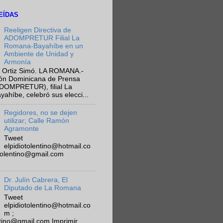
EÍDAS
Reeligen Directiva de
ADOMPRETUR Filial La
Romana-Bayahíbe en un
Ambiente de Unidad y
Armonía
 Ortiz Simó. LA ROMANA.-
ión Dominicana de Prensa
ADOMPRETUR), filial La
híbe, celebró sus elecci...
Regidores, no se dejen
utilizar; Calle Ramón
Agramonte
Tweet
elpidiotolentino@hotmail.co
otolentino@gmail.com
Dr. Julín Cabrera, El
Diputado de La Romana
Tweet
elpidiotolentino@hotmail.co
m ;
ntino@gmail.com Imprimir