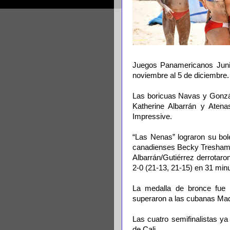
Juegos Panamericanos Junio
noviembre al 5 de diciembre.
Las boricuas Navas y Gonzál
Katherine Albarrán y Atenas
Impressive.
“Las Nenas” lograron su bole
canadienses Becky Tresham y
Albarrán/Gutiérrez derrotar
2-0 (21-13, 21-15) en 31 min
La medalla de bronce fue 
superaron a las cubanas Madá
Las cuatro semifinalistas ya
de Cali.