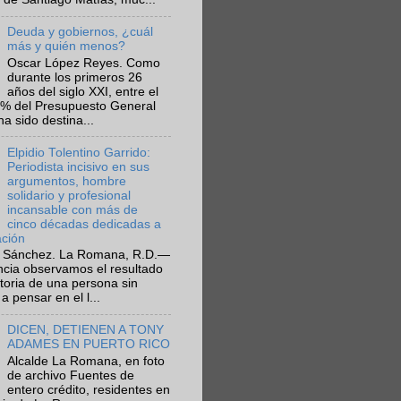
Deuda y gobiernos, ¿cuál
más y quién menos?
Oscar López Reyes. Como
durante los primeros 26
años del siglo XXI, entre el
6% del Presupuesto General
ha sido destina...
Elpidio Tolentino Garrido:
Periodista incisivo en sus
argumentos, hombre
solidario y profesional
incansable con más de
cinco décadas dedicadas a
ación
 Sánchez. La Romana, R.D.—
ncia observamos el resultado
ctoria de una persona sin
a pensar en el l...
DICEN, DETIENEN A TONY
ADAMES EN PUERTO RICO
Alcalde La Romana, en foto
de archivo Fuentes de
entero crédito, residentes en