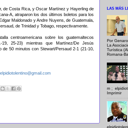
LAS MÁS L
er, de Costa Rica, y Oscar Martínez y Hayerling de
ana-A, atraparon los dos últimos boletos para los
a Edgar Maldonado y Andre Nuyens, de Guatemala,
ersaud, de Trinidad y Tobago, respectivamente.
talla centroamericana sobre los guatemaltecos
Por Genaro
-19, 25-23) mientras que Martínez/De Jesús
La Asociac
jo de 50 minutos con Stewart/Persaud 2-1 (21-10,
Turística (
Romana-Baya
elpidiotolentino@gmail.com
m ; elpidi
Imprimir
elpidiotole