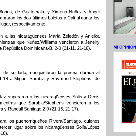
iñones, de Guatemala, y Ximena Nuñez y Angel
lamaron los dos últimos boletos a Cali al ganar los
o lugar, respectivamente.
on a las nicaragüenses María Zeledón y Anielka
mientras que Nuñez/Williams vencieron a Jeneiry
MI OPINIÓ
e República Dominicana-B, 2-0 (21-11, 21-18).
 de su lado, conquistaron la presea dorada al
, 21-19 a Miguel Sarabia y Raymond Stephens, de
íaz superaron a los nicaragüenses Solís y Denis
mientras que Sarabia/Stephens vencieron a los
a y Randall Santiago 2-0 (21-16, 21-17).
ra los puertorriqueños Rivera/Santiago, quienes
 tercer lugar sobre los nicaragüenses Solís/López
-18).