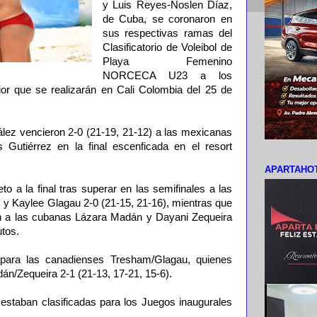
y Luis Reyes-Noslen Díaz,
de Cuba, se coronaron en
sus respectivas ramas del
Clasificatorio de Voleibol de
Playa Femenino
NORCECA U23 a los
r que se realizarán en Cali Colombia del 25 de
ez vencieron 2-0 (21-19, 21-12) a las mexicanas
 Gutiérrez en la final escenficada en el resort
APARTAHOT
to a la final tras superar en las semifinales a las
 Kaylee Glagau 2-0 (21-15, 21-16), mientras que
on a las cubanas Lázara Madán y Dayani Zequeira
utos.
para las canadienses Tresham/Glagau, quienes
n/Zequeira 2-1 (21-13, 17-21, 15-6).
 estaban clasificadas para los Juegos inaugurales