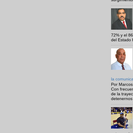
72% y el 8
del Estado 
la comunic
Por Marcos
Con frecue
de la traye
detenernos 