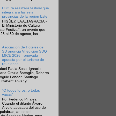
Cultura realizará festival que
integrará a las seis
provincias de la región Este
HIGÜEY, LA ALTAGRACIA.-
El Ministerio de Cultura
Este Festival“, un evento que
 28 al 30 de agosto, las
..
Asociación de Hoteles de
SD anuncia VI edición SDQ
MICE 2026, renovada
apuesta por el turismo de
reuniones
fael Paula Sosa. Ignacio
aria Grazia Battaglia, Roberto
Aguie Lendor, Santiago
lizabeht Tovar y ...
“O todos toros, o todas
vacas”
Por Federico Pinales.
Cuando el difunto Álvaro
Arvelo abusaba del uso de
 palabras, antes del
 de Santiago Matías, muc...