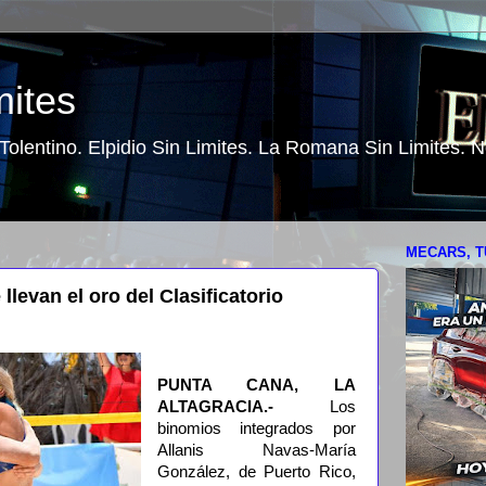
mites
o Tolentino. Elpidio Sin Limites. La Romana Sin Limites.
MECARS, T
llevan el oro del Clasificatorio
PUNTA CANA, LA
ALTAGRACIA.-
Los
binomios integrados por
Allanis Navas-María
González, de Puerto Rico,