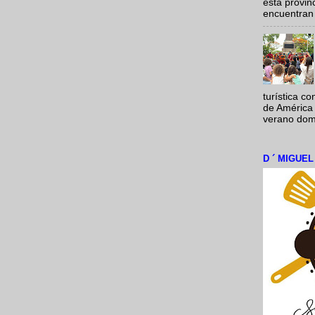
esta provi
encuentran 
turística c
de América 
verano domi
D ´ MIGUE