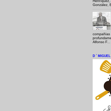
Henríquez, 
González, E
compañías 
profundamen
Alfonso F...
D ´ MIGUE