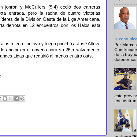
n jonrón y McCullers (9-4) cedió dos carreras
ta entrada, pero la racha de cuatro victorias
líderes de la División Oeste de la Liga Americana,
ta derrota en 12 encuentros con los Halos esta
la comunic
 atasco en el octavo y luego ponchó a José Altuve
Por Marcos
de anotar en el noveno para su 26to salvamento,
Con frecue
de la traye
randes Ligas que requirió al menos cuatro outs.
detenernos 
;
esta provi
encuentran 
realizará “