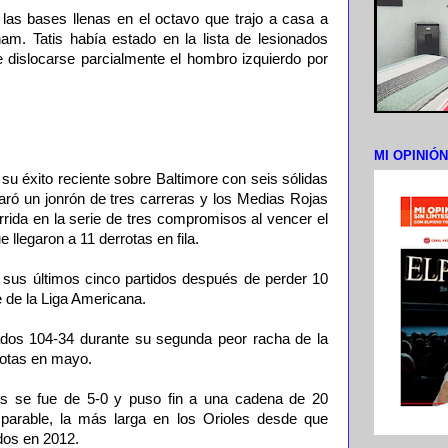
 las bases llenas en el octavo que trajo a casa a
ham. Tatis había estado en la lista de lesionados
e dislocarse parcialmente el hombro izquierdo por
MI OPINIÓ
u éxito reciente sobre Baltimore con seis sólidas
aró un jonrón de tres carreras y los Medias Rojas
rida en la serie de tres compromisos al vencer el
 llegaron a 11 derrotas en fila.
sus últimos cinco partidos después de perder 10
e de la Liga Americana.
ados 104-34 durante su segunda peor racha de la
rotas en mayo.
ins se fue de 5-0 y puso fin a una cadena de 20
arable, la más larga en los Orioles desde que
dos en 2012.