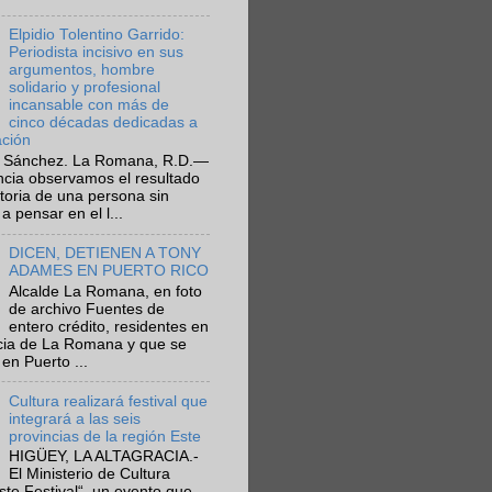
Elpidio Tolentino Garrido:
Periodista incisivo en sus
argumentos, hombre
solidario y profesional
incansable con más de
cinco décadas dedicadas a
ación
 Sánchez. La Romana, R.D.—
ncia observamos el resultado
ctoria de una persona sin
a pensar en el l...
DICEN, DETIENEN A TONY
ADAMES EN PUERTO RICO
Alcalde La Romana, en foto
de archivo Fuentes de
entero crédito, residentes en
ncia de La Romana y que se
en Puerto ...
Cultura realizará festival que
integrará a las seis
provincias de la región Este
HIGÜEY, LA ALTAGRACIA.-
El Ministerio de Cultura
Este Festival“, un evento que