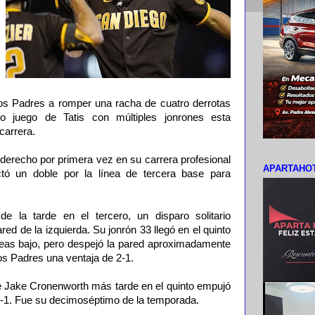
 los Padres a romper una racha de cuatro derrotas
to juego de Tatis con múltiples jonrones esta
carrera.
n derecho por primera vez en su carrera profesional
APARTAHOT
tó un doble por la línea de tercera base para
e la tarde en el tercero, un disparo solitario
ed de la izquierda. Su jonrón 33 llegó en el quinto
neas bajo, pero despejó la pared aproximadamente
los Padres una ventaja de 2-1.
e Jake Cronenworth más tarde en el quinto empujó
4-1. Fue su decimoséptimo de la temporada.