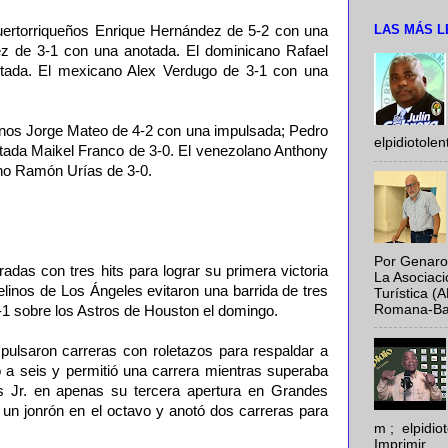
LAS MÁS L
uertorriqueños Enrique Hernández de 5-2 con una
ez de 3-1 con una anotada. El dominicano Rafael
tada. El mexicano Alex Verdugo de 3-1 con una
canos Jorge Mateo de 4-2 con una impulsada; Pedro
elpidiotole
tada Maikel Franco de 3-0. El venezolano Anthony
no Ramón Urías de 3-0.
Por Genaro
adas con tres hits para lograr su primera victoria
La Asociac
linos de Los Ángeles evitaron una barrida de tres
Turística (
Romana-Baya
3-1 sobre los Astros de Houston el domingo.
mpulsaron carreras con roletazos para respaldar a
 a seis y permitió una carrera mientras superaba
 Jr. en apenas su tercera apertura en Grandes
 un jonrón en el octavo y anotó dos carreras para
m ; elpidi
Imprimir