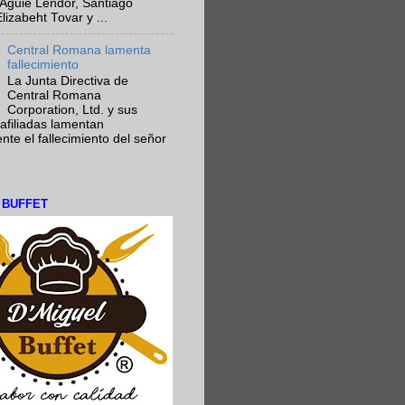
Aguie Lendor, Santiago
lizabeht Tovar y ...
Central Romana lamenta
fallecimiento
La Junta Directiva de
Central Romana
Corporation, Ltd. y sus
afiliadas lamentan
te el fallecimiento del señor
L BUFFET