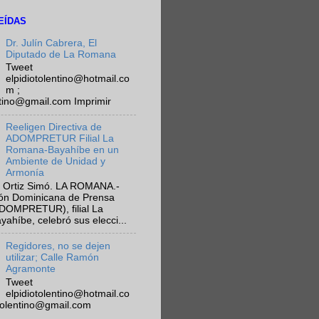
EÍDAS
Dr. Julín Cabrera, El
Diputado de La Romana
Tweet
elpidiotolentino@hotmail.co
m ;
ntino@gmail.com Imprimir
Reeligen Directiva de
ADOMPRETUR Filial La
Romana-Bayahíbe en un
Ambiente de Unidad y
Armonía
 Ortiz Simó. LA ROMANA.-
ión Dominicana de Prensa
ADOMPRETUR), filial La
híbe, celebró sus elecci...
Regidores, no se dejen
utilizar; Calle Ramón
Agramonte
Tweet
elpidiotolentino@hotmail.co
otolentino@gmail.com