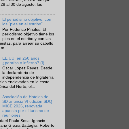
 28 al 30 de agosto, las
..
El periodismo objetivo, con
los “pies en el estribo”
Por Federico Pinales. El
periodismo objetivo tiene los
pies en el estribo y con las
estas, para arrear su caballo
 m...
EE.UU. en 250 años:
¿paraíso o infierno? (I)
Oscar López Reyes. Desde
la declaratoria de
independencia de Inglaterra
nias enclavadas en la costa
ica del Norte, el...
Asociación de Hoteles de
SD anuncia VI edición SDQ
MICE 2026, renovada
apuesta por el turismo de
reuniones
fael Paula Sosa. Ignacio
aria Grazia Battaglia, Roberto