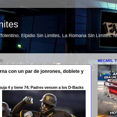
mites
o Tolentino. Elpidio Sin Limites. La Romana Sin Limites.
21
MECARS, T
orna con un par de jonrones, doblete y
puja 4 y tiene 74; Padres vencen a los D-Backs