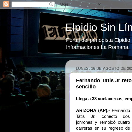
Elpidio Sin Lí
Portal del periodista Elpidi
Informaciones La Romana.
LUNES, 16 DE AGOSTO DE 20
Fernando Tatis Jr ret
sencillo
Llega a 33 vuelacercas, em
ARIZONA (
AP).-
Fernando
Tatis Jr. conectó dos
jonrones y remolcó cuatro
carreras en su regreso de