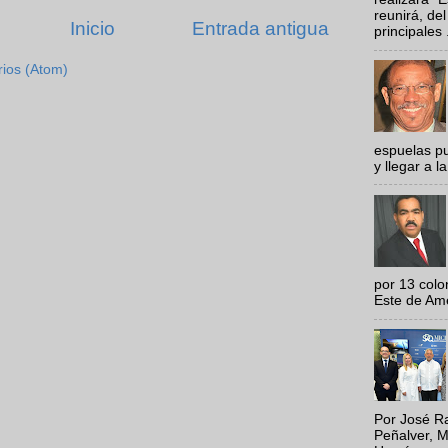
reunirá, del
Inicio
Entrada antigua
principales .
rios (Atom)
espuelas pu
y llegar a la
por 13 colo
Este de Amér
Por José Ra
Peñalver, M