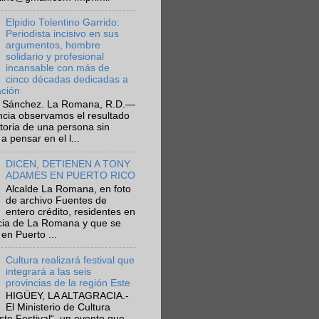
Elpidio Tolentino Garrido:
Periodista incisivo en sus
argumentos, hombre
solidario y profesional
incansable con más de
cinco décadas dedicadas a
ación
 Sánchez. La Romana, R.D.—
ncia observamos el resultado
ctoria de una persona sin
a pensar en el l...
DICEN, DETIENEN A TONY
ADAMES EN PUERTO RICO
Alcalde La Romana, en foto
de archivo Fuentes de
entero crédito, residentes en
ncia de La Romana y que se
en Puerto ...
Cultura realizará festival que
integrará a las seis
provincias de la región Este
HIGÜEY, LA ALTAGRACIA.-
El Ministerio de Cultura
Este Festival“, un evento que