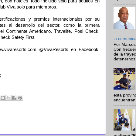
n, con hoteles Todo Incluido sólo para adultos en
lub Viva solo para miembros.
tificaciones y premios internacionales por su
es al desarrollo del sector, como la primera
del Continente Americano, Travelife, Posi Check,
Check Safety First.
la comunic
Por Marcos
w.vivaresorts.com @VivaResorts en Facebook,
Con frecue
de la traye
detenernos 
;
esta provi
encuentran 
realizará “