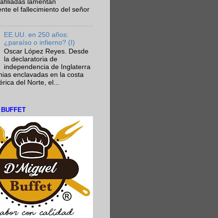
afiliadas lamentan
te el fallecimiento del señor
EE.UU. en 250 años:
¿paraíso o infierno? (I)
Oscar López Reyes. Desde
la declaratoria de
independencia de Inglaterra
nias enclavadas en la costa
ica del Norte, el...
L BUFFET