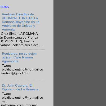
EÍDAS
Reeligen Directiva de
ADOMPRETUR Filial La
Romana-Bayahíbe en un
Ambiente de Unidad y
Armonía
 Ortiz Simó. LA ROMANA.-
ión Dominicana de Prensa
ADOMPRETUR), filial La
híbe, celebró sus elecci...
Regidores, no se dejen
utilizar; Calle Ramón
Agramonte
Tweet
elpidiotolentino@hotmail.co
otolentino@gmail.com
Dr. Julín Cabrera, El
Diputado de La Romana
Tweet
elpidiotolentino@hotmail.co
m ;
ntino@gmail.com Imprimir