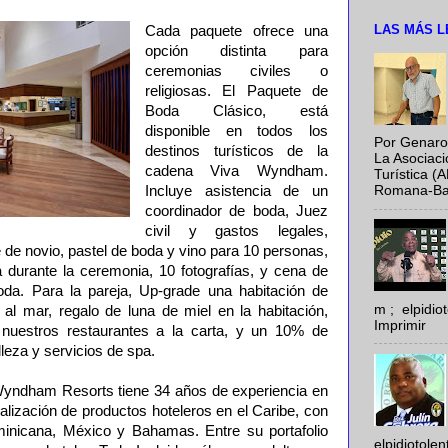
LAS MÁS L
Cada paquete ofrece una
opción distinta para
ceremonias civiles o
religiosas. El Paquete de
Boda Clásico, está
disponible en todos los
Por Genaro
destinos turísticos de la
La Asociac
cadena Viva Wyndham.
Turística (
Incluye asistencia de un
Romana-Baya
coordinador de boda, Juez
civil y gastos legales,
e de novio, pastel de boda y vino para 10 personas,
 durante la ceremonia, 10 fotografías, y cena de
oda. Para la pareja, Up-grade una habitación de
m ; elpidi
 al mar, regalo de luna de miel en la habitación,
Imprimir
nuestros restaurantes a la carta, y un 10% de
leza y servicios de spa.
Wyndham Resorts tiene 34 años de experiencia en
ialización de productos hoteleros en el Caribe, con
inicana, México y Bahamas. Entre su portafolio
elpidiotole