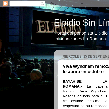
Elpidio Sin Lí
Portal del periodista Elpidi
Informaciones La Romana.
MIÉRCOLES, 15 DE SEPTIEMB
Viva Wyndham remoza 
lo abrirá en octubre
BAYAHIBE, LA
ROMANA.-
La cadena
hotelera Viva Wyndham
Resorts anunció para el 1
de octubre próximo la
reapertura de su remozado