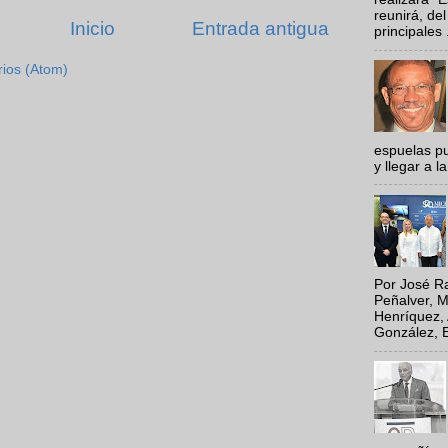
reunirá, del
Inicio
Entrada antigua
principales .
rios (Atom)
espuelas pu
y llegar a la
Por José Ra
Peñalver, M
Henríquez, 
González, E