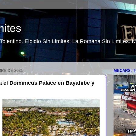
mites
o Tolentino. Elpidio Sin Limites. La Romana Sin Limites.
RE DE 2021
MECARS, T
el Dominicus Palace en Bayahibe y