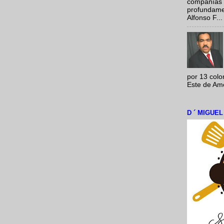
compañías 
profundamen
Alfonso F...
por 13 colo
Este de Amér
D ´ MIGUE