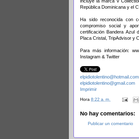
incluye la marca V Collectio
República Dominicana y el C
Ha sido reconocida con cer
compromiso social y aport
certificación Bandera Azul 
Placa Cristal, TripAdvisor y 
Para más información: ww
Instagram & Twitter
elpidiotolentino@hotmail.com
elpidiotolentino@gmail.com
Imprimir
Hora
8:22 a. m.
No hay comentarios:
Publicar un comentario