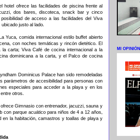
l hotel ofrece las facilidades de piscina frente al
acuzzi, dos bares, discoteca, snack bar y cinco
posibilidad de acceso a las facilidades del Viva
bicado justo al lado.
La Yuca, comida internacional estilo buffet abierto
ena, con noches temáticas y rincón dietético. El
MI OPINIÓ
 la carta; Viva Café de cocina internacional a la
cina dominicana a la carta, y el Palco de cocina
 Wyndham Dominicus Palace han sido remodeladas
s parámetros de accesibilidad para personas con
ones especiales para acceder a la playa y en los
entre otros.
el ofrece Gimnasio con entrenador, jacuzzi, sauna y
ub con parque acuático para niños de 4 a 12 años,
d en la habitación, camastros y toallas de playa y
dida