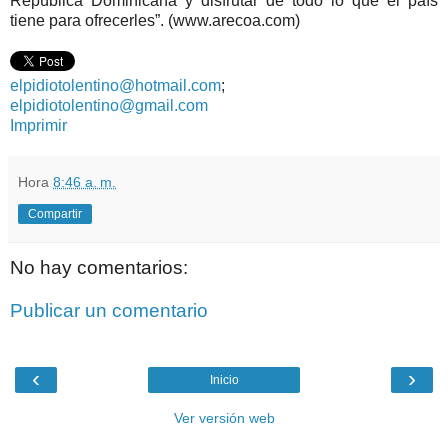
República Dominicana y disfrutar de todo lo que el país
tiene para ofrecerles”. (www.arecoa.com)
elpidiotolentino@hotmail.com
;
elpidiotolentino@gmail.com
Imprimir
Hora
8:46 a. m.
Compartir
No hay comentarios:
Publicar un comentario
‹
›
Inicio
Ver versión web