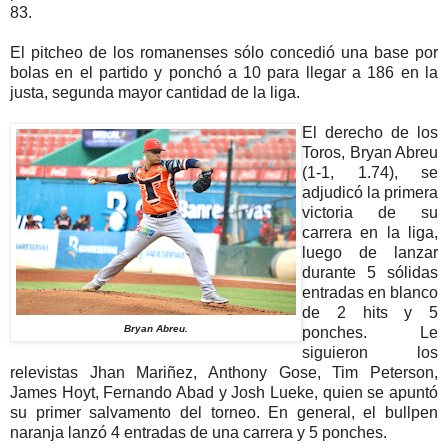
83.
El pitcheo de los romanenses sólo concedió una base por
bolas en el partido y ponchó a 10 para llegar a 186 en la
justa, segunda mayor cantidad de la liga.
El derecho de los
Toros, Bryan Abreu
(1-1, 1.74), se
adjudicó la primera
victoria de su
carrera en la liga,
luego de lanzar
durante 5 sólidas
entradas en blanco
de 2 hits y 5
Bryan Abreu.
ponches. Le
siguieron los
relevistas Jhan Mariñez, Anthony Gose, Tim Peterson,
James Hoyt, Fernando Abad y Josh Lueke, quien se apuntó
su primer salvamento del torneo. En general, el bullpen
naranja lanzó 4 entradas de una carrera y 5 ponches.