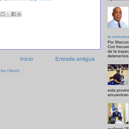
la comunic
Por Marcos
Con frecue
de la traye
detenernos 
Inicio
Entrada antigua
rios (Atom)
esta provi
encuentran 
realizará “