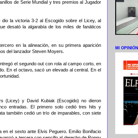
 anillos de Serie Mundial y tres premios al Jugador
 dio la victoria 3-2 al Escogido sobre el Licey, al
que desató la algarabía de los miles de fanáticos
rcero en la alineación, en su primera aparición
MI OPINIÓ
nos del lanzador Steven Moyers.
entregó el segundo out con rola al campo corto, en
o. En el octavo, sacó un elevado al central. En el
ortunidad.
s (Licey) y David Kubiak (Escogido) no dieron
nco entradas. El primero solo cedió tres hits y
ata también cedió un trío de imparables, con siete
a en el sexto ante Elvis Peguero. Emilio Bonifacio
 avanzó a tercera con sencillo al derecho de Ronny