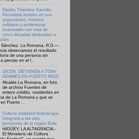
Elpidio Tolentino Garrido:
Periodista incisivo en sus
argumentos, hombre
solidario y profesional
incansable con más de
cinco décadas dedicadas a
ación
 Sánchez. La Romana, R.D.—
ncia observamos el resultado
ctoria de una persona sin
a pensar en el l...
DICEN, DETIENEN A TONY
ADAMES EN PUERTO RICO
Alcalde La Romana, en foto
de archivo Fuentes de
entero crédito, residentes en
ncia de La Romana y que se
en Puerto ...
Cultura realizará festival que
integrará a las seis
provincias de la región Este
HIGÜEY, LA ALTAGRACIA.-
El Ministerio de Cultura
Este Festival“, un evento que