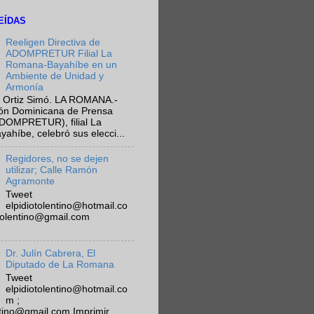
EÍDAS
Reeligen Directiva de
ADOMPRETUR Filial La
Romana-Bayahíbe en un
Ambiente de Unidad y
Armonía
 Ortiz Simó. LA ROMANA.-
ión Dominicana de Prensa
ADOMPRETUR), filial La
híbe, celebró sus elecci...
Regidores, no se dejen
utilizar; Calle Ramón
Agramonte
Tweet
elpidiotolentino@hotmail.co
otolentino@gmail.com
Dr. Julín Cabrera, El
Diputado de La Romana
Tweet
elpidiotolentino@hotmail.co
m ;
ntino@gmail.com Imprimir