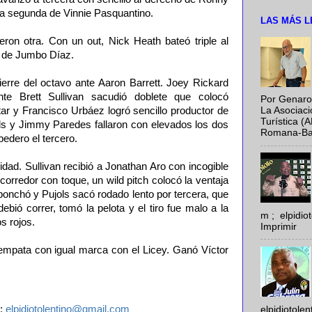
 a segunda de Vinnie Pasquantino.
LAS MÁS L
eron otra. Con un out, Nick Heath bateó triple al
ch de Jumbo Díaz.
cierre del octavo ante Aaron Barrett. Joey Rickard
nte Brett Sullivan sacudió doblete que colocó
Por Genaro
ar y Francisco Urbáez logró sencillo productor de
La Asociac
Turística (
ols y Jimmy Paredes fallaron con elevados los dos
Romana-Baya
pedero el tercero.
idad. Sullivan recibió a Jonathan Aro con incogible
corredor con toque, un wild pitch colocó la ventaja
ponchó y Pujols sacó rodado lento por tercera, que
ebió correr, tomó la pelota y el tiro fue malo a la
m ; elpidi
os rojos.
Imprimir
empata con igual marca con el Licey. Ganó Víctor
;
elpidiotolentino@gmail.com
elpidiotole