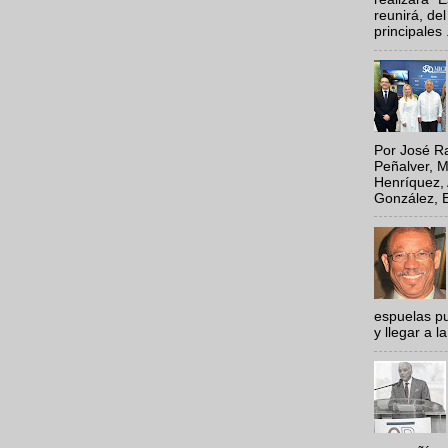
reunirá, del
principales .
Por José Ra
Peñalver, M
Henríquez, 
González, E
espuelas pu
y llegar a la