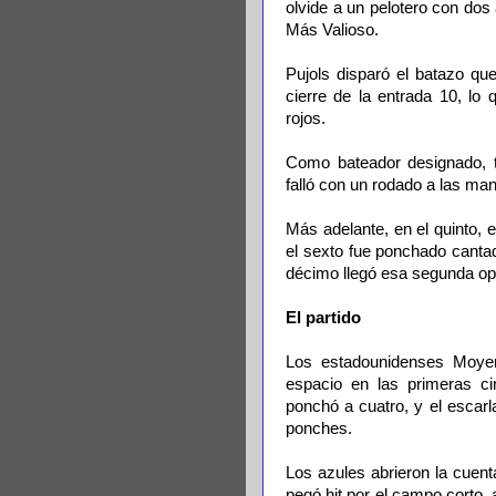
olvide a un pelotero con dos
Más Valioso.
Pujols disparó el batazo que
cierre de la entrada 10, lo 
rojos.
Como bateador designado, te
falló con un rodado a las ma
Más adelante, en el quinto, 
el sexto fue ponchado cantad
décimo llegó esa segunda op
El partido
Los estadounidenses Moyer
espacio en las primeras ci
ponchó a cuatro, y el escarl
ponches.
Los azules abrieron la cuent
pegó hit por el campo corto,