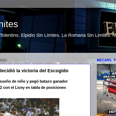
mites
o Tolentino. Elpidio Sin Limites. La Romana Sin Limites.
2021
MECARS, T
decidió la victoria del Escogido
u sueño de niño y pegó batazo ganador
2 con el Licey en tabla de posiciones