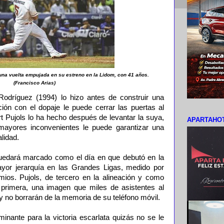
 una vuelta empujada en su estreno en la Lidom, con 41 años.
(Francisco Arias)
Rodríguez (1994) lo hizo antes de construir una
ción con el dopaje le puede cerrar las puertas al
t Pujols lo ha hecho después de levantar la suya,
APARTAHOT
ayores inconvenientes le puede garantizar una
lidad.
uedará marcado como el día en que debutó en la
ayor jerarquía en las Grandes Ligas, medido por
os. Pujols, de tercero en la alineación y como
 primera, una imagen que miles de asistentes al
 no borrarán de la memoria de su teléfono móvil.
inante para la victoria escarlata quizás no se le