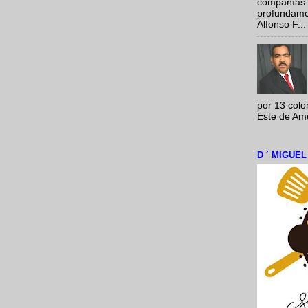
compañías 
profundamen
Alfonso F...
por 13 colo
Este de Amér
D ´ MIGUE