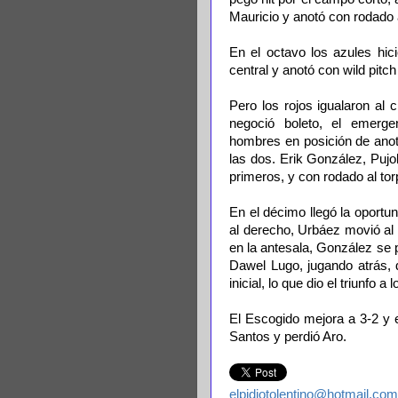
Mauricio y anotó con rodado
En el octavo los azules hici
central y anotó con wild pit
Pero los rojos igualaron al 
negoció boleto, el emerge
hombres en posición de anot
las dos. Erik González, Puj
primeros, y con rodado al tor
En el décimo llegó la oportun
al derecho, Urbáez movió al 
en la antesala, González se 
Dawel Lugo, jugando atrás, d
inicial, lo que dio el triunfo a l
El Escogido mejora a 3-2 y 
Santos y perdió Aro.
elpidiotolentino@hotmail.com