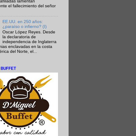
afiliadas lamentan
te el fallecimiento del señor
EE.UU. en 250 años:
¿paraíso o infierno? (I)
Oscar López Reyes. Desde
la declaratoria de
independencia de Inglaterra
nias enclavadas en la costa
ica del Norte, el...
L BUFFET