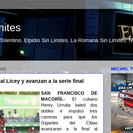
mites
o Tolentino. Elpidio Sin Limites. La Romana Sin Limites.
022
MECARS, T
al Licey y avanzan a la serie final
SAN FRANCISCO DE
MACORÍS.-
El cubano
Henry Urrutia bateó dos
dobles e impulsó tres
carreras para que los
Gigantes del Cibao
avanzaran a la final al