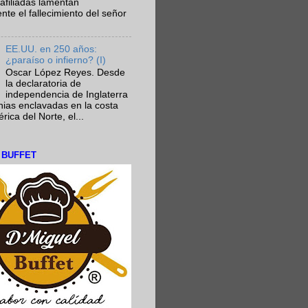
afiliadas lamentan
te el fallecimiento del señor
EE.UU. en 250 años:
¿paraíso o infierno? (I)
Oscar López Reyes. Desde
la declaratoria de
independencia de Inglaterra
nias enclavadas en la costa
ica del Norte, el...
L BUFFET