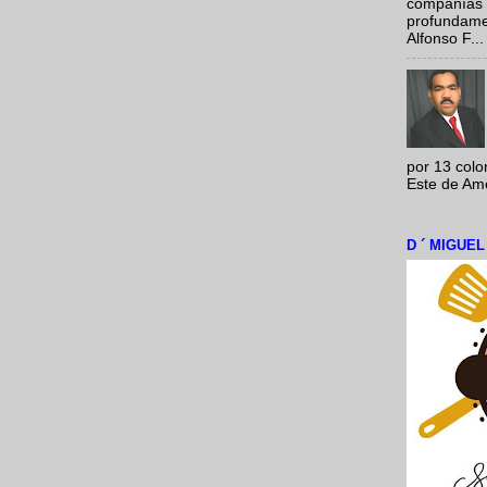
compañías 
profundamen
Alfonso F...
por 13 colo
Este de Amér
D ´ MIGUE