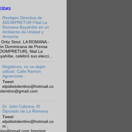
EÍDAS
Reeligen Directiva de
ADOMPRETUR Filial La
Romana-Bayahíbe en un
Ambiente de Unidad y
Armonía
 Ortiz Simó. LA ROMANA.-
ión Dominicana de Prensa
ADOMPRETUR), filial La
híbe, celebró sus elecci...
Regidores, no se dejen
utilizar; Calle Ramón
Agramonte
Tweet
elpidiotolentino@hotmail.co
otolentino@gmail.com
Dr. Julín Cabrera, El
Diputado de La Romana
Tweet
elpidiotolentino@hotmail.co
m ;
ntino@gmail.com Imprimir