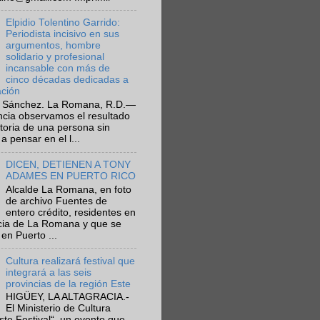
Elpidio Tolentino Garrido:
Periodista incisivo en sus
argumentos, hombre
solidario y profesional
incansable con más de
cinco décadas dedicadas a
ación
 Sánchez. La Romana, R.D.—
ncia observamos el resultado
ctoria de una persona sin
a pensar en el l...
DICEN, DETIENEN A TONY
ADAMES EN PUERTO RICO
Alcalde La Romana, en foto
de archivo Fuentes de
entero crédito, residentes en
ncia de La Romana y que se
en Puerto ...
Cultura realizará festival que
integrará a las seis
provincias de la región Este
HIGÜEY, LA ALTAGRACIA.-
El Ministerio de Cultura
Este Festival“, un evento que