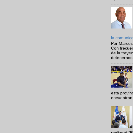
la comunic
Por Marcos
Con frecue
de la traye
detenernos 
esta provi
encuentran 
realizará “