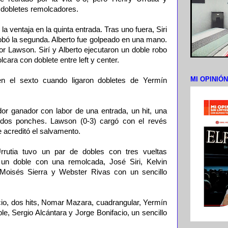
 dobletes remolcadores.
 ventaja en la quinta entrada. Tras uno fuera, Siri
robó la segunda. Alberto fue golpeado en una mano.
or Lawson. Sirí y Alberto ejecutaron un doble robo
cara con doblete entre left y center.
MI OPINIÓ
n el sexto cuando ligaron dobletes de Yermín
ador ganador con labor de una entrada, un hit, una
y dos ponches. Lawson (0-3) cargó con el revés
 acreditó el salvamento.
rrutia tuvo un par de dobles con tres vueltas
un doble con una remolcada, José Siri, Kelvin
 Moisés Sierra y Webster Rivas con un sencillo
acio, dos hits, Nomar Mazara, cuadrangular, Yermín
, Sergio Alcántara y Jorge Bonifacio, un sencillo