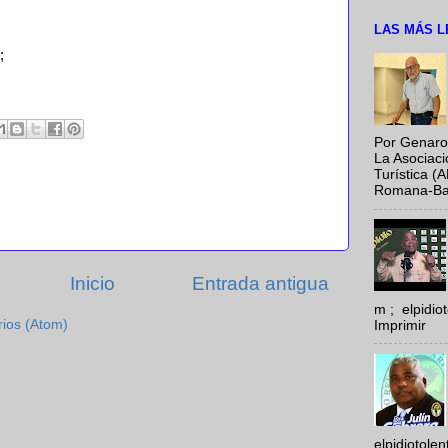
LAS MÁS L
;
Por Genaro
La Asociac
Turística (
Romana-Baya
Inicio
Entrada antigua
m ; elpidi
rios (Atom)
Imprimir
elpidiotole