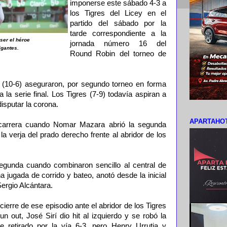
imponerse este sábado 4-3 a
los Tigres del Licey en el
partido del sábado por la
tarde correspondiente a la
 ser el héroe
jornada número 16 del
igantes.
Round Robin del torneo de
s (10-6) aseguraron, por segundo torneo en forma
a la serie final. Los Tigres (7-9) todavía aspiran a
isputar la corona.
APARTAHOT
 carrera cuando Nomar Mazara abrió la segunda
la verja del prado derecho frente al abridor de los
egunda cuando combinaron sencillo al central de
a jugada de corrido y bateo, anotó desde la inicial
Sergio Alcántara.
cierre de ese episodio ante el abridor de los Tigres
 out, José Sirí dio hit al izquierdo y se robó la
e retirado por la vía 6-3, pero Henry Urrutia y