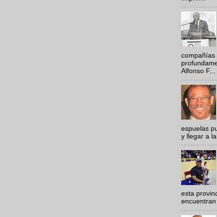
compañías 
profundamen
Alfonso F...
espuelas pu
y llegar a la
esta provi
encuentran 