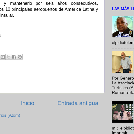
to y mantenerlo por seis años consecutivos,
LAS MÁS L
s 10 principales aeropuertos de América Latina y
insular.
;
elpidiotole
Por Genaro
La Asociac
Turística (
Romana-Baya
Inicio
Entrada antigua
rios (Atom)
m ; elpidi
Imprimir