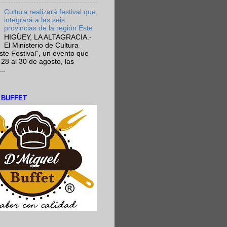
Cultura realizará festival que
integrará a las seis
provincias de la región Este
HIGÜEY, LA ALTAGRACIA.-
El Ministerio de Cultura
Este Festival“, un evento que
 28 al 30 de agosto, las
..
L BUFFET