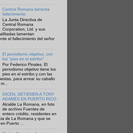
Central Romana lamenta
fallecimiento
La Junta Directiva de
Central Romana
Corporation, Ltd. y sus
afiliadas lamentan
te el fallecimiento del señor
El periodismo objetivo, con
los “pies en el estribo”
Por Federico Pinales. El
periodismo objetivo tiene los
pies en el estribo y con las
estas, para arrear su caballo
 m...
DICEN, DETIENEN A TONY
ADAMES EN PUERTO RICO
Alcalde La Romana, en foto
de archivo Fuentes de
entero crédito, residentes en
ncia de La Romana y que se
en Puerto ...