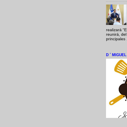
realizará “
reunirá, del
principales .
D ´ MIGUE