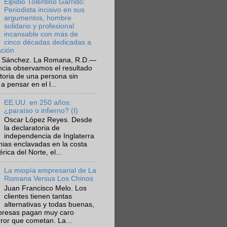
Elpidio Tolentino Garrido:
Periodista incisivo en sus
argumentos, hombre
solidario y profesional
incansable con más de
cinco décadas dedicadas a
ación
 Sánchez. La Romana, R.D.—
ncia observamos el resultado
ctoria de una persona sin
a pensar en el l...
EE.UU. en 250 años:
¿paraíso o infierno? (I)
Oscar López Reyes. Desde
la declaratoria de
independencia de Inglaterra
nias enclavadas en la costa
ica del Norte, el...
La miopía empresarial de La
Romana Versus Los Chinos
Juan Francisco Melo. Los
clientes tienen tantas
alternativas y todas buenas,
presas pagan muy caro
rror que cometan. La...