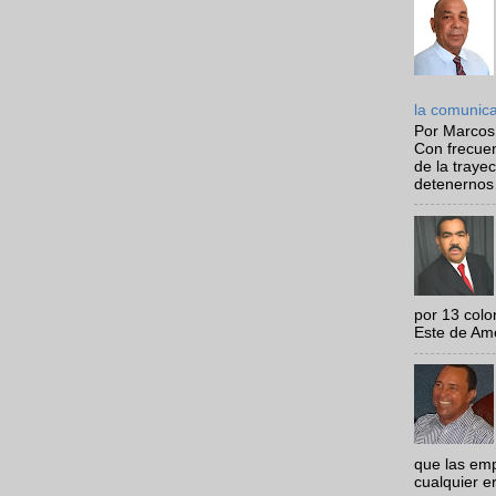
la comunic
Por Marcos
Con frecue
de la traye
detenernos 
por 13 colo
Este de Amér
que las em
cualquier e