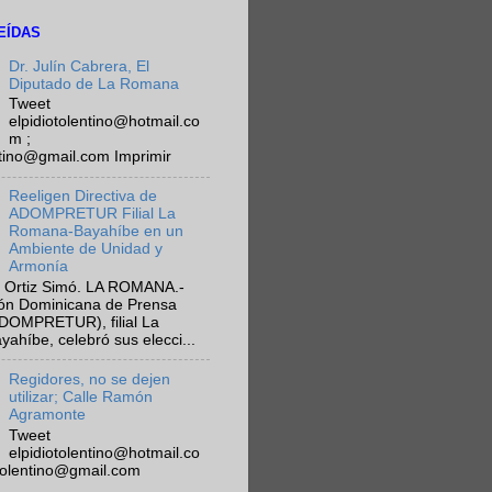
EÍDAS
Dr. Julín Cabrera, El
Diputado de La Romana
Tweet
elpidiotolentino@hotmail.co
m ;
ntino@gmail.com Imprimir
Reeligen Directiva de
ADOMPRETUR Filial La
Romana-Bayahíbe en un
Ambiente de Unidad y
Armonía
 Ortiz Simó. LA ROMANA.-
ión Dominicana de Prensa
ADOMPRETUR), filial La
híbe, celebró sus elecci...
Regidores, no se dejen
utilizar; Calle Ramón
Agramonte
Tweet
elpidiotolentino@hotmail.co
otolentino@gmail.com