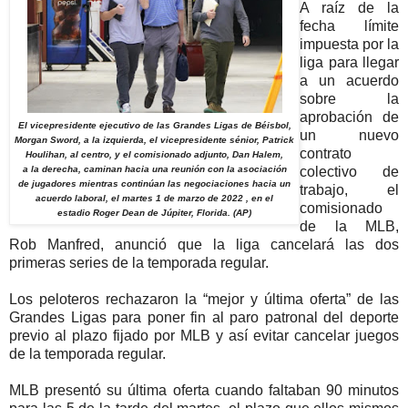
A raíz de la
fecha límite
impuesta por la
liga para llegar
a un acuerdo
sobre la
aprobación de
El vicepresidente ejecutivo de las Grandes Ligas de Béisbol,
un nuevo
Morgan Sword, a la izquierda, el vicepresidente sénior, Patrick
contrato
Houlihan, al centro, y el comisionado adjunto, Dan Halem,
a la derecha, caminan hacia una reunión con la asociación
colectivo de
de jugadores mientras continúan las negociaciones hacia un
trabajo, el
acuerdo laboral, el martes 1 de marzo de 2022 , en el
comisionado
estadio Roger Dean de Júpiter, Florida. (AP)
de la MLB,
Rob Manfred, anunció que la liga cancelará las dos
primeras series de la temporada regular.
Los peloteros rechazaron la “mejor y última oferta” de las
Grandes Ligas para poner fin al paro patronal del deporte
previo al plazo fijado por MLB y así evitar cancelar juegos
de la temporada regular.
MLB presentó su última oferta cuando faltaban 90 minutos