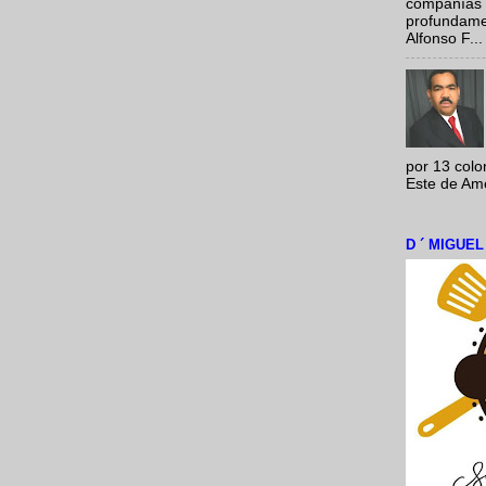
compañías 
profundamen
Alfonso F...
por 13 colo
Este de Amér
D ´ MIGUE