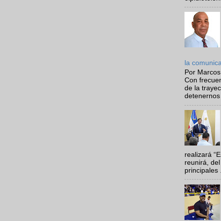
la comunic
Por Marcos
Con frecue
de la traye
detenernos 
realizará “
reunirá, del
principales .