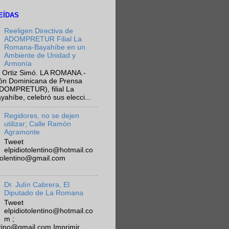
EÍDAS
Reeligen Directiva de
ADOMPRETUR Filial La
Romana-Bayahíbe en un
Ambiente de Unidad y
Armonía
 Ortiz Simó. LA ROMANA.-
ión Dominicana de Prensa
ADOMPRETUR), filial La
híbe, celebró sus elecci...
Regidores, no se dejen
utilizar; Calle Ramón
Agramonte
Tweet
elpidiotolentino@hotmail.co
otolentino@gmail.com
Dr. Julín Cabrera, El
Diputado de La Romana
Tweet
elpidiotolentino@hotmail.co
m ;
ntino@gmail.com Imprimir