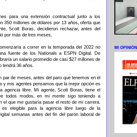
es para una extensión contractual junto a los
ron 350 millones de dólares por 13 años, oferta que
nte, Scott Boras, decidieron rechazar, antes del
dió por más de tres meses.
comenzaría a correr en la temporada del 2022 no
MI OPINIÓ
jo una fuente de los Nationals a ESPN Digital. De
obraría un salario promedio de casi $27 millones de
o tendrá 36 años.
un par de meses, antes del paro que tenemos en el
yo y mis agentes pensamos que la mejor opción es
a agencia libre. Mi agente, Scott Boras, tiene el
 De todos modos, en mi mente sigo teniendo a
 el que me gustaría pasar el resto de mi carrera.
 es elegible para la agencia libre luego de la
ital semanas antes del fin del parón laboral de