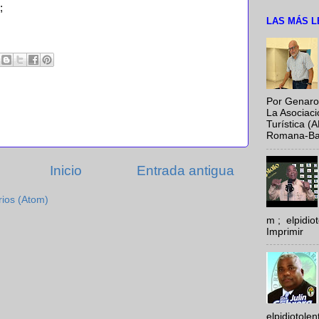
;
LAS MÁS L
Por Genaro
La Asociac
Turística (
Romana-Baya
Inicio
Entrada antigua
rios (Atom)
m ; elpidi
Imprimir
elpidiotole