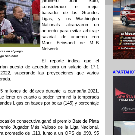
jardinero Juan Soto,
considerado el mejor
bateador de las Grandes
Ligas, y los Washington
Nationals alcanzaron un
acuerdo para evitar arbitraje
salarial, de acuerdo con
Mark Feinsand de MLB
Network.
oras en el juego
iga Nacional.
El reporte indica que el
brían puesto de acuerdo para un salario de 17.1
APARTAHOT
 2022, superando las proyecciones que varios
orada.
.5 millones de dólares durante la campaña 2021,
e lento en cuanto a poder, terminó la temporada
randes Ligas en bases por bolas (145) y porcentaje
ocasión consecutiva ganó el premio Bate de Plata
premio Jugador Más Valioso de la Liga Nacional.
ra promedio de .313, junto a un OPS de .999, 95