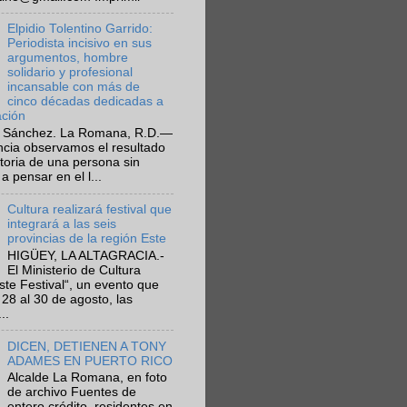
Elpidio Tolentino Garrido:
Periodista incisivo en sus
argumentos, hombre
solidario y profesional
incansable con más de
cinco décadas dedicadas a
ación
 Sánchez. La Romana, R.D.—
ncia observamos el resultado
ctoria de una persona sin
a pensar en el l...
Cultura realizará festival que
integrará a las seis
provincias de la región Este
HIGÜEY, LA ALTAGRACIA.-
El Ministerio de Cultura
Este Festival“, un evento que
 28 al 30 de agosto, las
..
DICEN, DETIENEN A TONY
ADAMES EN PUERTO RICO
Alcalde La Romana, en foto
de archivo Fuentes de
entero crédito, residentes en