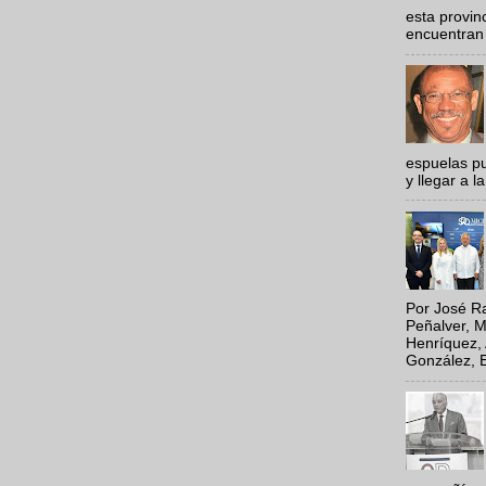
esta provi
encuentran 
espuelas pu
y llegar a la
Por José Ra
Peñalver, M
Henríquez, 
González, E