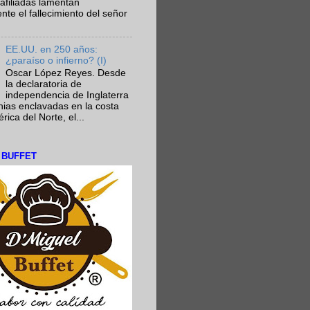
afiliadas lamentan
te el fallecimiento del señor
EE.UU. en 250 años:
¿paraíso o infierno? (I)
Oscar López Reyes. Desde
la declaratoria de
independencia de Inglaterra
nias enclavadas en la costa
ica del Norte, el...
L BUFFET