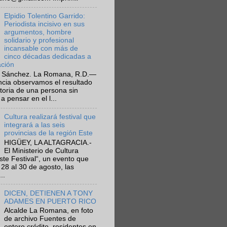
Elpidio Tolentino Garrido:
Periodista incisivo en sus
argumentos, hombre
solidario y profesional
incansable con más de
cinco décadas dedicadas a
ación
 Sánchez. La Romana, R.D.—
ncia observamos el resultado
ctoria de una persona sin
a pensar en el l...
Cultura realizará festival que
integrará a las seis
provincias de la región Este
HIGÜEY, LA ALTAGRACIA.-
El Ministerio de Cultura
Este Festival“, un evento que
 28 al 30 de agosto, las
..
DICEN, DETIENEN A TONY
ADAMES EN PUERTO RICO
Alcalde La Romana, en foto
de archivo Fuentes de
entero crédito, residentes en