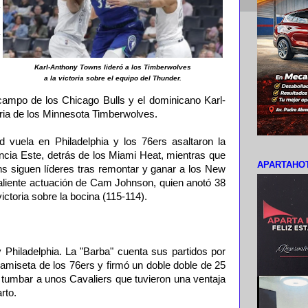
Karl-Anthony Towns lideró a los Timberwolves
a la victoria sobre el equipo del Thunder.
ampo de los Chicago Bulls y el dominicano Karl-
oria de los Minnesota Timberwolves.
 vuela en Philadelphia y los 76ers asaltaron la
ncia Este, detrás de los Miami Heat, mientras que
APARTAHOT
ns siguen líderes tras remontar y ganar a los New
liente actuación de Cam Johnson, quien anotó 38
victoria sobre la bocina (115-114).
 y Philadelphia. La "Barba" cuenta sus partidos por
 camiseta de los 76ers y firmó un doble doble de 25
 tumbar a unos Cavaliers que tuvieron una ventaja
rto.