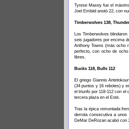
Tyrese Maxey fue el máximo 
Joel Embiid anotó 22, con nu
Timberwolves 138, Thunde
Los Timberwolves blindaron 
seis jugadores por encima d
Anthony Towns (más ocho re
perfecto, con ocho de ocho 
libres.
Bucks 118, Bulls 112
El griego Giannis Antetoko
(34 puntos y 16 rebotes) y e
el triunfo por 118-112 con el
tercera plaza en el Este.
Tras la épica remontada fren
derrota consecutiva a unos
DeMar DeRozan acabó con 