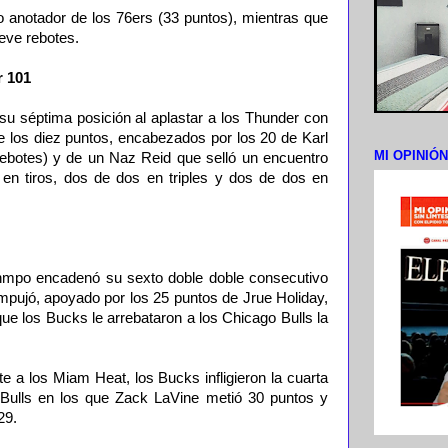
anotador de los 76ers (33 puntos), mientras que
eve rebotes.
r 101
su séptima posición al aplastar a los Thunder con
e los diez puntos, encabezados por los 20 de Karl
MI OPINIÓ
botes) y de un Naz Reid que selló un encuentro
en tiros, dos de dos en triples y dos de dos en
unmpo encadenó su sexto doble doble consecutivo
mpujó, apoyado por los 25 puntos de Jrue Holiday,
 que los Bucks le arrebataron a los Chicago Bulls la
te a los Miam Heat, los Bucks infligieron la cuarta
 Bulls en los que Zack LaVine metió 30 puntos y
29.