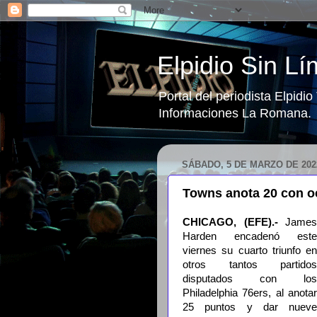
Elpidio Sin Lí
Portal del periodista Elpidi
Informaciones La Romana.
SÁBADO, 5 DE MARZO DE 202
Towns anota 20 con oc
CHICAGO, (EFE).-
James
Harden encadenó este
viernes su cuarto triunfo en
otros tantos partidos
disputados con los
Philadelphia 76ers, al anotar
25 puntos y dar nueve