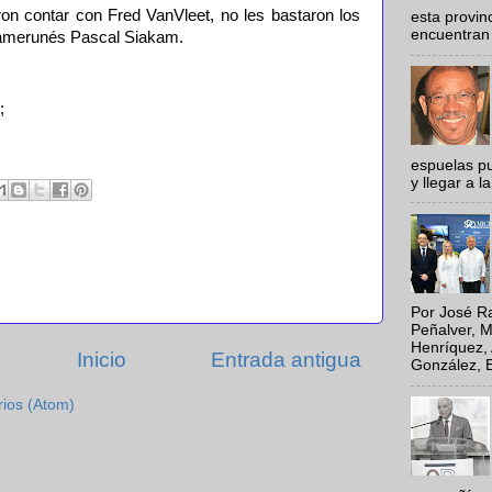
ron contar con Fred VanVleet, no les bastaron los
esta provi
encuentran 
camerunés Pascal Siakam.
;
espuelas pu
y llegar a la
Por José Ra
Peñalver, M
Henríquez, 
Inicio
Entrada antigua
González, E
rios (Atom)