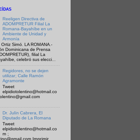
EÍDAS
Reeligen Directiva de
ADOMPRETUR Filial La
Romana-Bayahíbe en un
Ambiente de Unidad y
Armonía
 Ortiz Simó. LA ROMANA.-
ión Dominicana de Prensa
ADOMPRETUR), filial La
híbe, celebró sus elecci...
Regidores, no se dejen
utilizar; Calle Ramón
Agramonte
Tweet
elpidiotolentino@hotmail.co
otolentino@gmail.com
Dr. Julín Cabrera, El
Diputado de La Romana
Tweet
elpidiotolentino@hotmail.co
m ;
ntino@gmail.com Imprimir