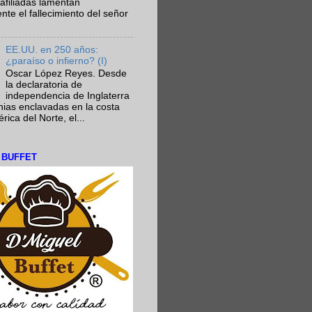
afiliadas lamentan
te el fallecimiento del señor
EE.UU. en 250 años:
¿paraíso o infierno? (I)
Oscar López Reyes. Desde
la declaratoria de
independencia de Inglaterra
nias enclavadas en la costa
ica del Norte, el...
L BUFFET