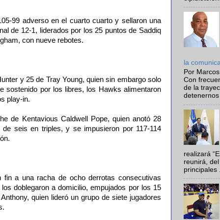
05-99 adverso en el cuarto cuarto y sellaron una
final de 12-1, liderados por los 25 puntos de Saddiq
ngham, con nueve rebotes.
la comunic
Por Marcos
nter y 25 de Tray Young, quien sin embargo solo
Con frecue
de la traye
ue sostenido por los libres, los Hawks alimentaron
detenernos 
s play-in.
he de Kentavious Caldwell Pope, quien anotó 28
 de seis en triples, y se impusieron por 117-114
ión.
realizará “
reunirá, del
principales .
 fin a una racha de ocho derrotas consecutivas
 los doblegaron a domicilio, empujados por los 15
Anthony, quien lideró un grupo de siete jugadores
s.