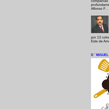
compañías 
profundamen
Alfonso F...
por 13 colo
Este de Amér
D ´ MIGUE