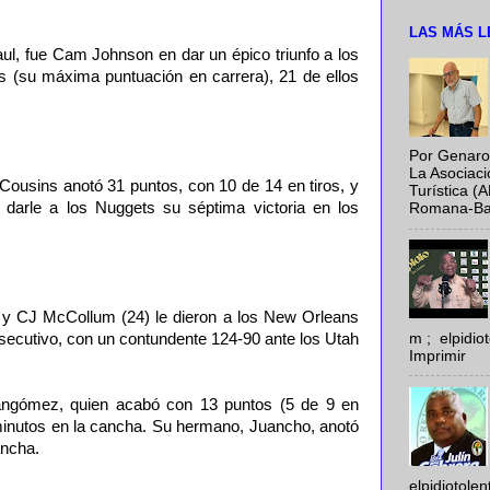
LAS MÁS L
ul, fue Cam Johnson en dar un épico triunfo a los
 (su máxima puntuación en carrera), 21 de ellos
Por Genaro
La Asociac
Cousins anotó 31 puntos, con 10 de 14 en tiros, y
Turística (
 darle a los Nuggets su séptima victoria en los
Romana-Baya
 y CJ McCollum (24) le dieron a los New Orleans
m ; elpidi
onsecutivo, con un contundente 124-90 ante los Utah
Imprimir
rnangómez, quien acabó con 13 puntos (5 de 9 en
 minutos en la cancha. Su hermano, Juancho, anotó
ancha.
elpidiotole