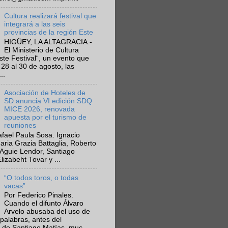
Cultura realizará festival que
integrará a las seis
provincias de la región Este
HIGÜEY, LA ALTAGRACIA.-
El Ministerio de Cultura
Este Festival“, un evento que
 28 al 30 de agosto, las
..
Asociación de Hoteles de
SD anuncia VI edición SDQ
MICE 2026, renovada
apuesta por el turismo de
reuniones
fael Paula Sosa. Ignacio
aria Grazia Battaglia, Roberto
Aguie Lendor, Santiago
lizabeht Tovar y ...
“O todos toros, o todas
vacas”
Por Federico Pinales.
Cuando el difunto Álvaro
Arvelo abusaba del uso de
 palabras, antes del
 de Santiago Matías, muc...