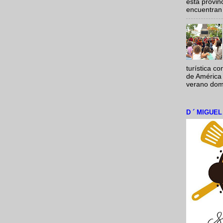
esta provi
encuentran 
turística c
de América 
verano domi
D ´ MIGUE