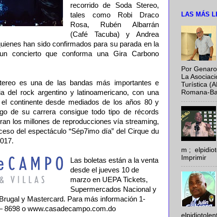
recorrido de Soda Stereo,
LAS MÁS L
tales como Robi Draco
Rosa, Rubén Albarrán
(Café Tacuba) y Andrea
quienes han sido confirmados para su parada en la
un concierto que conforma una Gira Carbono
Por Genaro
La Asociac
tereo es una de las bandas más importantes e
Turística (
ria del rock argentino y latinoamericano, con una
Romana-Baya
 el continente desde mediados de los años 80 y
argo de su carrera consigue todo tipo de récords
ran los millones de reproducciones vía streaming,
uceso del espectáculo “Sép7imo día” del Cirque du
2017.
m ; elpidi
Imprimir
Las boletas están a la venta
desde el jueves 10 de
marzo en UEPA Tickets,
Supermercados Nacional y
rugal y Mastercard. Para más información 1-
3 – 8698 o www.casadecampo.com.do
elpidiotole