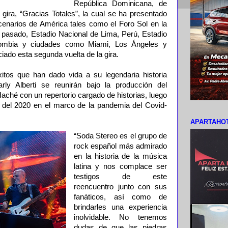
República Dominicana, de
gira, “Gracias Totales”, la cual se ha presentado
cenarios de América tales como el Foro Sol en la
pasado, Estadio Nacional de Lima, Perú, Estadio
ombia y ciudades como Miami, Los Ángeles y
ciado esta segunda vuelta de la gira.
itos que han dado vida a su legendaria historia
ly Alberti se reunirán bajo la producción del
aché con un repertorio cargado de historias, luego
ia del 2020 en el marco de la pandemia del Covid-
APARTAHOT
“Soda Stereo es el grupo de
rock español más admirado
en la historia de la música
latina y nos complace ser
testigos de este
reencuentro junto con sus
fanáticos, así como de
brindarles una experiencia
inolvidable. No tenemos
dudas de que las piedras