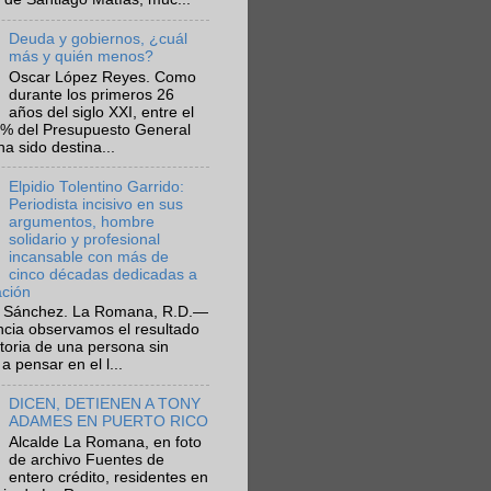
Deuda y gobiernos, ¿cuál
más y quién menos?
Oscar López Reyes. Como
durante los primeros 26
años del siglo XXI, entre el
6% del Presupuesto General
ha sido destina...
Elpidio Tolentino Garrido:
Periodista incisivo en sus
argumentos, hombre
solidario y profesional
incansable con más de
cinco décadas dedicadas a
ación
 Sánchez. La Romana, R.D.—
ncia observamos el resultado
ctoria de una persona sin
a pensar en el l...
DICEN, DETIENEN A TONY
ADAMES EN PUERTO RICO
Alcalde La Romana, en foto
de archivo Fuentes de
entero crédito, residentes en