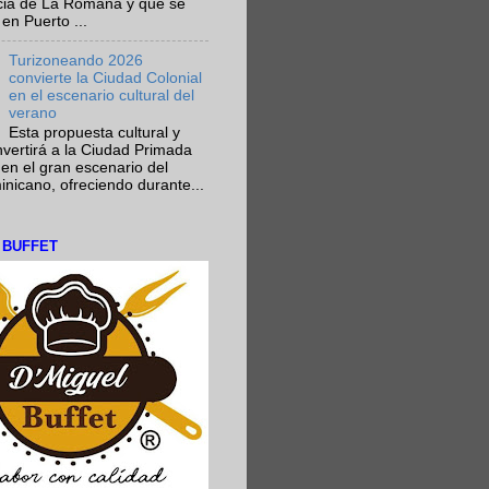
ncia de La Romana y que se
en Puerto ...
Turizoneando 2026
convierte la Ciudad Colonial
en el escenario cultural del
verano
Esta propuesta cultural y
onvertirá a la Ciudad Primada
en el gran escenario del
nicano, ofreciendo durante...
L BUFFET