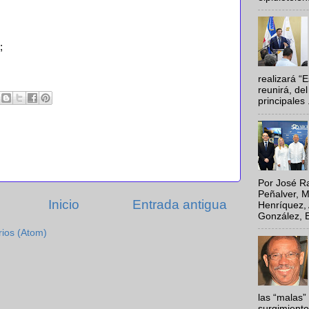
;
realizará “
reunirá, del
principales .
Por José Ra
Peñalver, M
Inicio
Entrada antigua
Henríquez, 
González, E
rios (Atom)
las “malas”
surgimiento