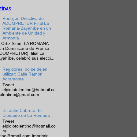
EÍDAS
Reeligen Directiva de
ADOMPRETUR Filial La
Romana-Bayahíbe en un
Ambiente de Unidad y
Armonía
 Ortiz Simó. LA ROMANA.-
ión Dominicana de Prensa
ADOMPRETUR), filial La
híbe, celebró sus elecci...
Regidores, no se dejen
utilizar; Calle Ramón
Agramonte
Tweet
elpidiotolentino@hotmail.co
otolentino@gmail.com
Dr. Julín Cabrera, El
Diputado de La Romana
Tweet
elpidiotolentino@hotmail.co
m ;
ntino@gmail.com Imprimir