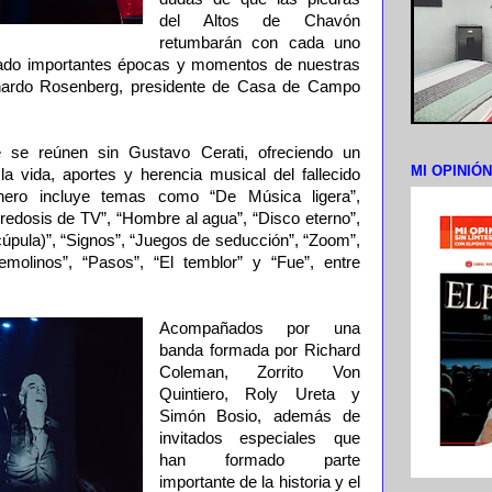
del Altos de Chavón
retumbarán con cada uno
ado importantes épocas y momentos de nuestras
chardo Rosenberg, presidente de Casa de Campo
 se reúnen sin Gustavo Cerati, ofreciendo un
MI OPINIÓ
a vida, aportes y herencia musical del fallecido
onero incluye temas como “De Música ligera”,
edosis de TV”, “Hombre al agua”, “Disco eterno”,
 cúpula)”, “Signos”, “Juegos de seducción”, “Zoom”,
emolinos”, “Pasos”, “El temblor” y “Fue”, entre
Acompañados por una
banda formada por Richard
Coleman, Zorrito Von
Quintiero, Roly Ureta y
Simón Bosio, además de
invitados especiales que
han formado parte
importante de la historia y el