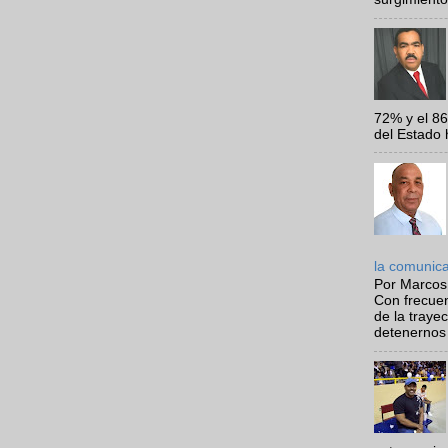
72% y el 8
del Estado 
la comunic
Por Marcos
Con frecue
de la traye
detenernos 