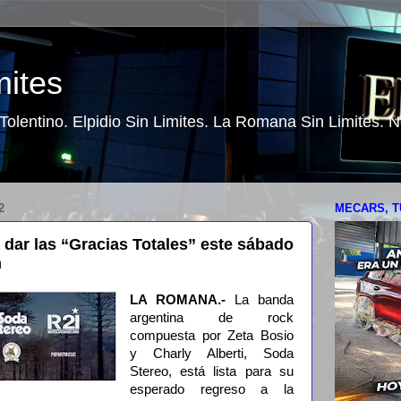
mites
o Tolentino. Elpidio Sin Limites. La Romana Sin Limites.
2
MECARS, T
 dar las “Gracias Totales” este sábado
n
LA ROMANA.-
La banda
argentina de rock
compuesta por Zeta Bosio
y Charly Alberti, Soda
Stereo, está lista para su
esperado regreso a la