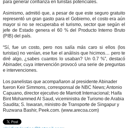
para generar confianza en turistas potenciales.
Asimismo, admitió que, a pesar de que este seguro gratuito
representó un gran gasto para el Gobierno, el costo era aún
mayor si no se recuperaba el turismo, sec­tor que según el
jefe de Es­tado genera el 60 % del Pro­ducto Interno Bruto
(PIB) del país.
“Sí, fue un costo, pero nos salía más caro si ellos (los
turistas) no venían, ese fue el análisis que hi­cimos… pero te
diré algo, ¿sabes cuantos lo usaban? Un 0.7 %”, destacó
Abina­der, cuya intervención pro­vocó una serie de preguntas
e intervenciones.
Los panelistas que acompañaron al presi­dente Abinader
fueron Keir Simmons, corres­ponsal de NBC News; Antonio
Capuano, di­rector ejecutivo de Ma­rriott Internacional; Haifa
Bint Mohammed Al Saud, viceministra de Turismo de Arabia
Sau­dita; S. Iswaran, minis­tro de Transporte de Sin­gapur y
Ruzwana Bas­hir, Peek.com. (www.arecoa.com)