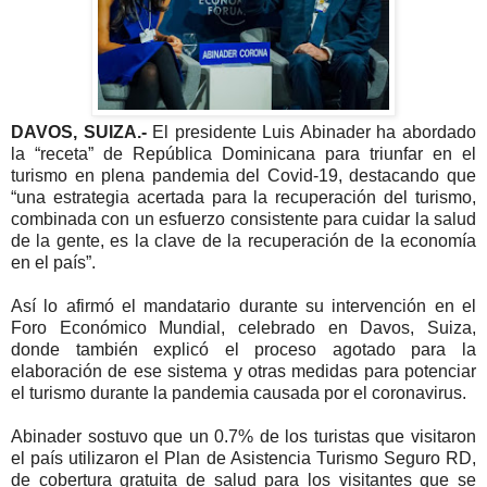
DAVOS, SUIZA.-
El presidente Luis Abina­der ha abordado
la “receta” de República Dominicana para triunfar en el
turismo en plena pandemia del Covid-19, destacando que
“una estrategia acerta­da para la recuperación del turismo,
combinada con un esfuerzo consistente para cuidar la salud
de la gente, es la clave de la recupera­ción de la economía
en el país”.
Así lo afirmó el manda­tario durante su interven­ción en el
Foro Económico Mundial, celebrado en Da­vos, Suiza,
donde también explicó el proceso agotado para la
elaboración de ese sistema y otras medidas pa­ra potenciar
el turismo du­rante la pandemia causada por el coronavirus.
Abinader sostuvo que un 0.7% de los turistas que visitaron
el país utilizaron el Plan de Asistencia Turis­mo Seguro RD,
de cober­tura gratuita de salud para los visitantes que se