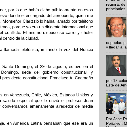
reunirá, del
principales .
ner, por lo que había dicho públicamente en esos
llevó donde el encargado del aeropuerto, quien me
o, Monseñor Clarizzio lo había llamado por teléfono
ntrada, porque yo era un dirigente internacional que
 el conflicto. El mismo dispuso su carro y chofer
l centro de la ciudad.
espuelas pu
y llegar a la
 llamada telefónica, imitando la voz del Nuncio
a Santo Domingo, el 29 de agosto, estuve en el
 Domingo, sede del gobierno constitucional, y
 presidente constitucional Francisco A. Caamaño
por 13 colo
Este de Amér
es en Venezuela, Chile, México, Estados Unidos y
 saludo especial que le envió el profesor Juan
 y conversamos amenamente alrededor de media
Por José Ra
aje, en América Latina pensaban que ese era un
Peñalver, M