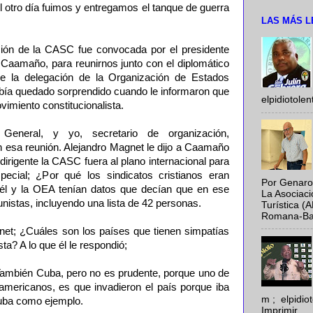
l otro día fuimos y entregamos el tanque de guerra
LAS MÁS L
ión de la CASC fue convocada por el presidente
o Caamaño, para reunirnos junto con el diplomático
de la delegación de la Organización de Estados
ía quedado sorprendido cuando le informaron que
elpidiotole
vimiento constitucionalista.
 General, y yo, secretario de organización,
esa reunión. Alejandro Magnet le dijo a Caamaño
dirigente la CASC fuera al plano internacional para
special; ¿Por qué los sindicatos cristianos eran
Por Genaro
e él y la OEA tenían datos que decían que en ese
La Asociac
istas, incluyendo una lista de 42 personas.
Turística (
Romana-Baya
et; ¿Cuáles son los países que tienen simpatías
ta? A lo que él le respondió;
También Cuba, pero no es prudente, porque uno de
americanos, es que invadieron el país porque iba
m ; elpidi
uba como ejemplo.
Imprimir