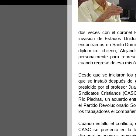
dos veces con el coronel F
invasión de Estados Unid
encontramos en Santo Domin
diplomtico chileno, Alej
personalmente para represen
cuando regresé de esa misió
Desde que se iniciaron los p
que se instaló después del 
presidido por el profesor J
Sindicatos Cristianos (CASC
Río Piedras, un acuerdo ent
el Partido Revolucionario S
los trabajadores el compañer
Cuando estalló el conflicto,
CASC se presentó en la te
discurso en apoyo al movimien