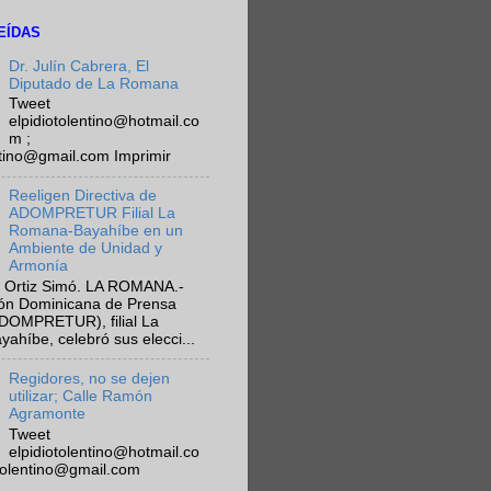
EÍDAS
Dr. Julín Cabrera, El
Diputado de La Romana
Tweet
elpidiotolentino@hotmail.co
m ;
ntino@gmail.com Imprimir
Reeligen Directiva de
ADOMPRETUR Filial La
Romana-Bayahíbe en un
Ambiente de Unidad y
Armonía
 Ortiz Simó. LA ROMANA.-
ión Dominicana de Prensa
ADOMPRETUR), filial La
híbe, celebró sus elecci...
Regidores, no se dejen
utilizar; Calle Ramón
Agramonte
Tweet
elpidiotolentino@hotmail.co
otolentino@gmail.com