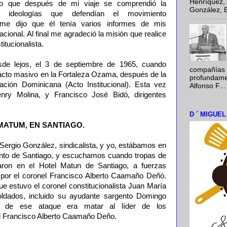
Henríquez, 
ro que después de mi viaje se comprendió la
González, E
 ideologías que defendían el movimiento
s me dijo que él tenía varios informes de mis
acional. Al final me agradeció la misión que realice
itucionalista.
sde lejos, el 3 de septiembre de 1965, cuando
compañías 
 acto masivo en la Fortaleza Ozama, después de la
profundamen
ación Dominicana (Acto Institucional). Esta vez
Alfonso F...
ry Molina, y Francisco José Bidó, dirigentes
D ´ MIGUE
MATUM, EN SANTIAGO.
Sergio González, sindicalista, y yo, estábamos en
nto de Santiago, y escuchamos cuando tropas de
ron en el Hotel Matun de Santiago, a fuerzas
as por el coronel Francisco Alberto Caamaño Deñó.
ue estuvo el coronel constitucionalista Juan María
ldados, incluido su ayudante sargento Domingo
vo de ese ataque era matar al líder de los
nel Francisco Alberto Caamaño Deño.