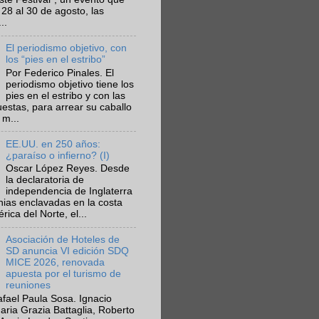
 28 al 30 de agosto, las
..
El periodismo objetivo, con
los “pies en el estribo”
Por Federico Pinales. El
periodismo objetivo tiene los
pies en el estribo y con las
estas, para arrear su caballo
 m...
EE.UU. en 250 años:
¿paraíso o infierno? (I)
Oscar López Reyes. Desde
la declaratoria de
independencia de Inglaterra
nias enclavadas en la costa
ica del Norte, el...
Asociación de Hoteles de
SD anuncia VI edición SDQ
MICE 2026, renovada
apuesta por el turismo de
reuniones
fael Paula Sosa. Ignacio
aria Grazia Battaglia, Roberto