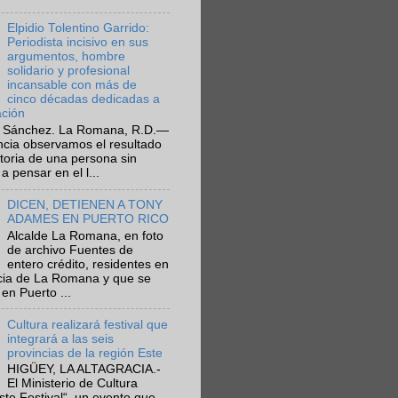
Elpidio Tolentino Garrido:
Periodista incisivo en sus
argumentos, hombre
solidario y profesional
incansable con más de
cinco décadas dedicadas a
ación
 Sánchez. La Romana, R.D.—
ncia observamos el resultado
ctoria de una persona sin
a pensar en el l...
DICEN, DETIENEN A TONY
ADAMES EN PUERTO RICO
Alcalde La Romana, en foto
de archivo Fuentes de
entero crédito, residentes en
ncia de La Romana y que se
en Puerto ...
Cultura realizará festival que
integrará a las seis
provincias de la región Este
HIGÜEY, LA ALTAGRACIA.-
El Ministerio de Cultura
Este Festival“, un evento que