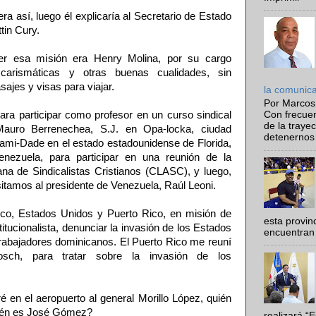
 así, luego él explicaría al Secretario de Estado
tin Cury.
er esa misión era Henry Molina, por su cargo
s carismáticas y otras buenas cualidades, sin
ajes y visas para viajar.
la comunic
Por Marcos
, para participar como profesor en un curso sindical
Con frecue
de la traye
Mauro Berrenechea, S.J. en Opa-locka, ciudad
detenernos 
ami-Dade en el estado estadounidense de Florida,
nezuela, para participar en una reunión de la
na de Sindicalistas Cristianos (CLASC), y luego,
sitamos al presidente de Venezuela, Raúl Leoni.
ico, Estados Unidos y Puerto Rico, en misión de
esta provi
itucionalista, denunciar la invasión de los Estados
encuentran 
trabajadores dominicanos. El Puerto Rico me reuní
sch, para tratar sobre la invasión de los
 en el aeropuerto al general Morillo López, quién
ién es José Gómez?
realizará “