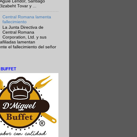
Aguie Lendor, Santiago
lizabeht Tovar y ...
Central Romana lamenta
fallecimiento
La Junta Directiva de
Central Romana
Corporation, Ltd. y sus
afiliadas lamentan
te el fallecimiento del señor
L BUFFET