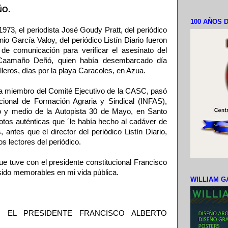
ÑO.
100 AÑOS D
1973, el periodista José Goudy Pratt, del periódico
nio García Valoy, del periódico Listín Diario fueron
de comunicación para verificar el asesinato del
o Caamaño Deñó, quien había desembarcado día
lleros, días por la playa Caracoles, en Azua.
ra miembro del Comité Ejecutivo de la CASC, pasó
Nacional de Formación Agraria y Sindical (INFAS),
ho y medio de la Autopista 30 de Mayo, en Santo
otos auténticas que ´le había hecho al cadáver de
ntes que el director del periódico Listín Diario,
os lectores del periódico.
e tuve con el presidente constitucional Francisco
ido memorables en mi vida pública.
WILLIAM G
 EL PRESIDENTE FRANCISCO ALBERTO