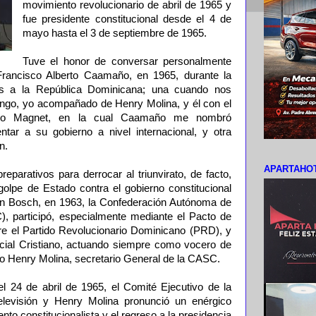
movimiento revolucionario de abril de 1965 y
fue presidente constitucional desde el 4 de
mayo hasta el 3 de septiembre de 1965.
Tuve el honor de conversar personalmente
rancisco Alberto Caamaño, en 1965, durante la
os a la República Dominicana; una cuando nos
go, yo acompañado de Henry Molina, y él con el
andro Magnet, en la cual Caamaño me nombró
tar a su gobierno a nivel internacional, y otra
n.
APARTAHOT
reparativos para derrocar al triunvirato, de facto,
golpe de Estado contra el gobierno constitucional
uan Bosch, en 1963, la Confederación Autónoma de
), participó, especialmente mediante el Pacto de
re el Partido Revolucionario Dominicano (PRD), y
ocial Cristiano, actuando siempre como vocero de
o Henry Molina, secretario General de la CASC.
 el 24 de abril de 1965, el Comité Ejecutivo de la
levisión y Henry Molina pronunció un enérgico
to constitucionalista y el regreso a la presidencia