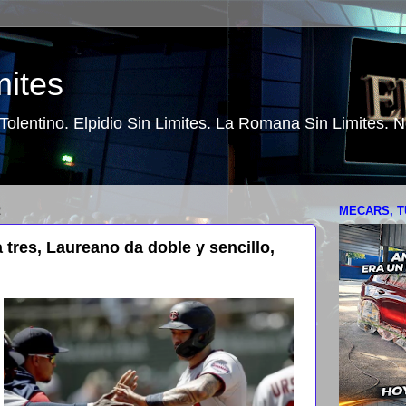
mites
o Tolentino. Elpidio Sin Limites. La Romana Sin Limites.
2
MECARS, T
tres, Laureano da doble y sencillo,
ó