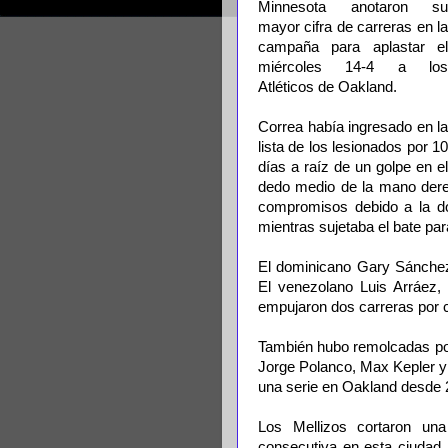
Minnesota anotaron su
mayor cifra de carreras en la
campaña para aplastar el
miércoles 14-4 a los
Atléticos de Oakland.
Correa había ingresado en la
lista de los lesionados por 10
días a raíz de un golpe en el
dedo medio de la mano derec
compromisos debido a la do
mientras sujetaba el bate par
El dominicano Gary Sánchez
El venezolano Luis Arráez, 
empujaron dos carreras por 
También hubo remolcadas por
Jorge Polanco, Max Kepler y
una serie en Oakland desde 
Los Mellizos cortaron un
consecutiva en esta ciudad.