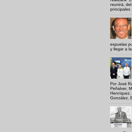
reunirá, del
principales .
espuelas pu
y llegar a la
Por José Ra
Peñalver, M
Henríquez, 
González, E