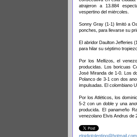
atrajeron a 13.884 espect
vespertino del miércoles.
Sonny Gray (1-1) limitó a O
ponches, para llevarse su pri
El abridor Daulton Jefferies (
para hilar su séptimo tropiezo
Por los Mellizos, el venez
producidas. Los boricuas C
José Miranda de 1-0. Los d
Polanco de 3-1 con dos ano
impulsadas. El colombiano U
Por los Atléticos, los domi
5-2 con un doble y una ano
producida. El panameño Ra
venezolano Elvis Andrus de 2
elpidiotolentino@hotmail.com