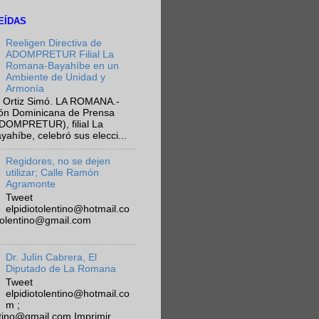
EÍDAS
Reeligen Directiva de
ADOMPRETUR Filial La
Romana-Bayahíbe en un
Ambiente de Unidad y
Armonía
 Ortiz Simó. LA ROMANA.-
ión Dominicana de Prensa
ADOMPRETUR), filial La
híbe, celebró sus elecci...
Regidores, no se dejen
utilizar; Calle Ramón
Agramonte
Tweet
elpidiotolentino@hotmail.co
otolentino@gmail.com
Dr. Julín Cabrera, El
Diputado de La Romana
Tweet
elpidiotolentino@hotmail.co
m ;
ntino@gmail.com Imprimir