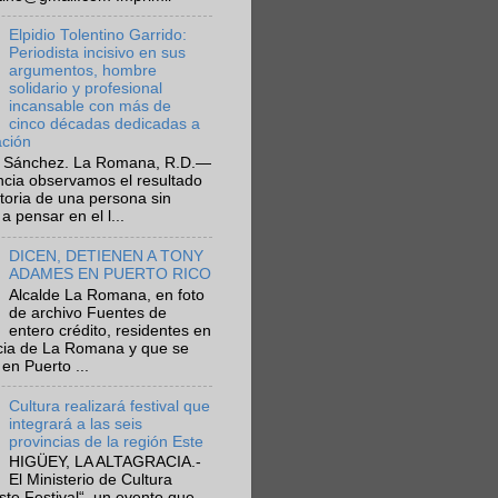
Elpidio Tolentino Garrido:
Periodista incisivo en sus
argumentos, hombre
solidario y profesional
incansable con más de
cinco décadas dedicadas a
ación
 Sánchez. La Romana, R.D.—
ncia observamos el resultado
ctoria de una persona sin
a pensar en el l...
DICEN, DETIENEN A TONY
ADAMES EN PUERTO RICO
Alcalde La Romana, en foto
de archivo Fuentes de
entero crédito, residentes en
ncia de La Romana y que se
en Puerto ...
Cultura realizará festival que
integrará a las seis
provincias de la región Este
HIGÜEY, LA ALTAGRACIA.-
El Ministerio de Cultura
Este Festival“, un evento que