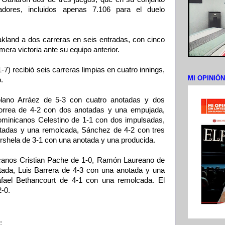
adores, incluidos apenas 7.106 para el duelo
akland a dos carreras en seis entradas, con cinco
mera victoria ante su equipo anterior.
1-7) recibió seis carreras limpias en cuatro innings,
MI OPINIÓ
.
olano Arráez de 5-3 con cuatro anotadas y dos
orrea de 4-2 con dos anotadas y una empujada,
ominicanos Celestino de 1-1 con dos impulsadas,
tadas y una remolcada, Sánchez de 4-2 con tres
rshela de 3-1 con una anotada y una producida.
nicanos Cristian Pache de 1-0, Ramón Laureano de
tada, Luis Barrera de 4-3 con una anotada y una
fael Bethancourt de 4-1 con una remolcada. El
-0.
;