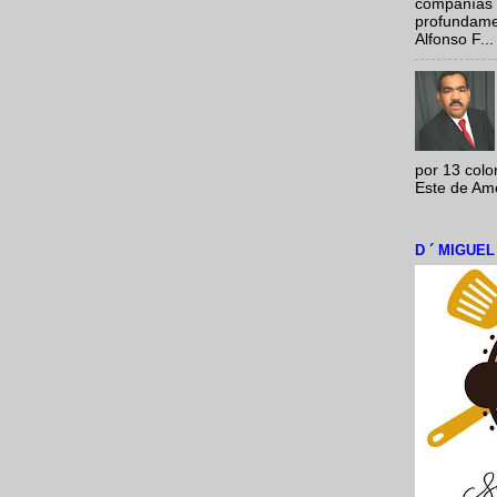
compañías 
profundamen
Alfonso F...
por 13 colo
Este de Amér
D ´ MIGUE