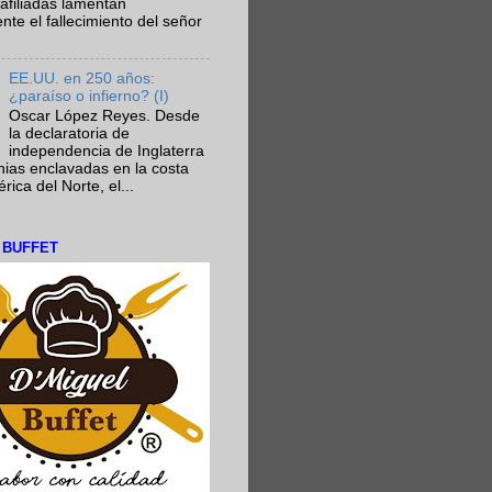
afiliadas lamentan
te el fallecimiento del señor
EE.UU. en 250 años:
¿paraíso o infierno? (I)
Oscar López Reyes. Desde
la declaratoria de
independencia de Inglaterra
nias enclavadas en la costa
ica del Norte, el...
L BUFFET