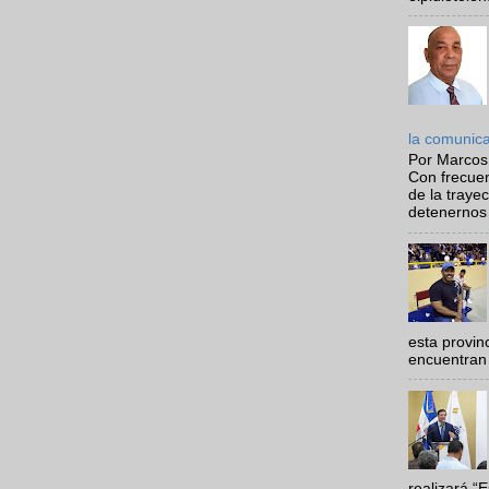
la comunic
Por Marcos
Con frecue
de la traye
detenernos 
esta provi
encuentran 
realizará “