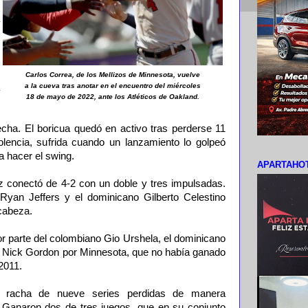
Carlos Correa, de los Mellizos de Minnesota, vuelve
a la cueva tras anotar en el encuentro del miércoles
18 de mayo de 2022, ante los Atléticos de Oakland.
ha. El boricua quedó en activo tras perderse 11
lencia, sufrida cuando un lanzamiento lo golpeó
a hacer el swing.
APARTAHOT
 conectó de 4-2 con un doble y tres impulsadas.
Ryan Jeffers y el dominicano Gilberto Celestino
cabeza.
 parte del colombiano Gio Urshela, el dominicano
 Nick Gordon por Minnesota, que no había ganado
2011.
a racha de nueve series perdidas de manera
 Ganaron dos de tres juegos, que en su conjunto