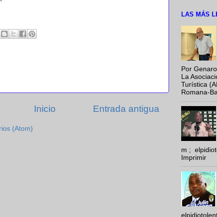
LAS MÁS L
Por Genaro
La Asociac
Turística (
Romana-Baya
Inicio
Entrada antigua
rios (Atom)
m ; elpidi
Imprimir
elpidiotole