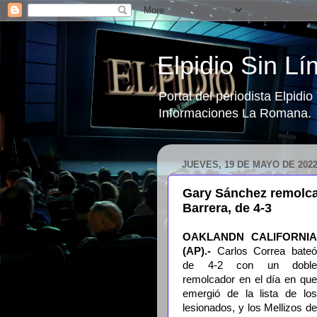
Elpidio Sin Lí
Portal del periodista Elpidi
Informaciones La Romana.
JUEVES, 19 DE MAYO DE 202
Gary Sánchez remolca 
Barrera, de 4-3
OAKLANDN CALIFORNIA
(AP).-
Carlos Correa bate
de 4-2 con un doble
remolcador en el día en que
emergió de la lista de los
lesionados, y los Mellizos de