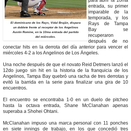
para abrir la 10ma
entrada, su primer
imparable de la
temporada, y los
El dominicano de los Rays, Vidal Bruján, dispara
Rays de Tampa
un doblete frente al receptor de los Angelinos
Bay se
Austin Romine, en la 10ma entrada del partido
recuperaron
del miércoles.
después de no
conectar hits en la derrota del día anterior para vencer el
miércoles 4-2 a los Angelinos de Los Ángeles.
Una noche después de que el novato Reid Detmers lanzó el
12do juego sin hit en la historia de la franquicia de los
Angelinos, Tampa Bay quebró una racha de tres derrotas y
evitó la barrida en la serie para finalizar una gira de 10
encuentros.
El encuentro se encontraba 1-0 en un duelo de pitcheo
hasta la octava entrada, Shane McClanahan apenas
superaba a Shohei Ohtani.
McClanahan impuso una marca personal con 11 ponches
en siete innings de trabajo, en los que concedió tres