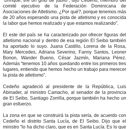
“Brinqué, tiré un grito de júbilo”, dijo Cedeño, miembro del
comité ejecutivo de la Federación Dominicana de
Asociaciones de Atletismo. ¿Por qué?, porque tenemos más
de 20 años esperando una pista de atletismo y es conocida
la labor que hemos realizado y que estamos realizando”.
El este del país se ha caracterizado por ofrecer figuras del
atletismo nacional y dentro de esa región El Seibo también
ha aportado lo suyo. Juana Castillo, Lorena de la Rosa,
Mary Mercedes, Adriana Severino, Fanny Santos, Leoner
Bonon, Wander Bueno, César Jazmín, Mariana Pérez.
Además “tenemos 10 años quedando entre los primeros tres
lugares, entiendo que hemos hecho un trabajo para merecer
la pista de atletismo”.
Cedeño agradeció al presidente de la República, Luis
Abinader, al ministro Camacho, al senador de la provincia
de El Seibo, Santiago Zorrilla, porque también ha hecho un
gran esfuerzo.
La zona en que se construirá la pista sería, de acuerdo con
Cedeño el distrito Santa Lucía, de El Seibo. Dijo que el
ministro “lo ha dicho claro, que es en Santa Lucía. Es lo que