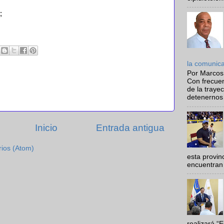
;
la comunic
Por Marcos
Con frecue
de la traye
detenernos 
Inicio
Entrada antigua
rios (Atom)
esta provi
encuentran 
realizará “