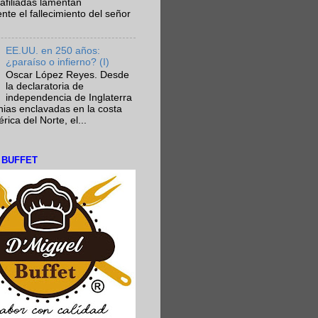
afiliadas lamentan
te el fallecimiento del señor
EE.UU. en 250 años:
¿paraíso o infierno? (I)
Oscar López Reyes. Desde
la declaratoria de
independencia de Inglaterra
nias enclavadas en la costa
ica del Norte, el...
L BUFFET