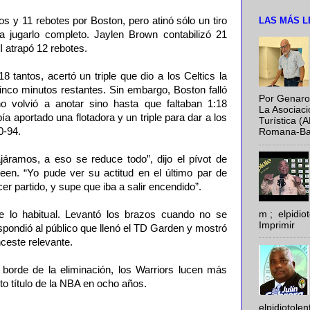
LAS MÁS L
 y 11 rebotes por Boston, pero atinó sólo un tiro
a jugarlo completo. Jaylen Brown contabilizó 21
I atrapó 12 rebotes.
 tantos, acertó un triple que dio a los Celtics la
inco minutos restantes. Sin embargo, Boston falló
Por Genaro
o volvió a anotar sino hasta que faltaban 1:18
La Asociac
a aportado una flotadora y un triple para dar a los
Turística (
0-94.
Romana-Baya
ajáramos, a eso se reduce todo”, dijo el pívot de
en. “Yo pude ver su actitud en el último par de
er partido, y supe que iba a salir encendido”.
m ; elpidi
 lo habitual. Levantó los brazos cuando no se
Imprimir
spondió al público que llenó el TD Garden y mostró
nceste relevante.
borde de la eliminación, los Warriors lucen más
to título de la NBA en ocho años.
elpidiotole