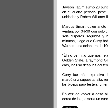
Jayson Tatum sumó 23 puntos
en el cuarto periodo, pese 
unidades y Robert Williams II
Marcus Smart, quien anotó 18
ventaja por 94-90 con sólo c
seis disparos seguidos y n
minutos, luego que Curry habí
Warriors una delantera de 10
“Él no permitió que nos rel
Golden State, Draymond Gre
días, incluso después del terc
Curry fue más expresivo de
marcó una supuesta falta, re
los biceps para festejar un e
En vez de volver a casa al 
cerca de lo que sería un cuar