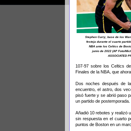
Stephen Curry, base de los Warr
festeja durante el cuarto partid
NBA ante los Celtics de Bosto
junio de 2022 (AP Foto/Mic
ASSOCIATED P
107-97 sobre los Celtics de
Finales de la NBA, que ahora
Dos noches después de last
encuentro, el astro, dos v
pisó fuerte y se abrió paso 
un partido de postemporada.
Añadió 10 rebotes y realizó 
sin respuesta en el cuarto p
puntos de Boston en un marc