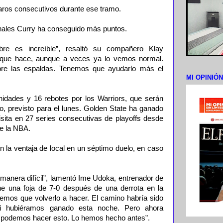
sparos consecutivos durante ese tramo.
Finales Curry ha conseguido más puntos.
re es increíble”, resaltó su compañero Klay
 que hace, aunque a veces ya lo vemos normal.
bre las espaldas. Tenemos que ayudarlo más el
MI OPINIÓ
dades y 16 rebotes por los Warriors, que serán
ido, previsto para el lunes. Golden State ha ganado
sita en 27 series consecutivas de playoffs desde
de la NBA.
n la ventaja de local en un séptimo duelo, en caso
manera difícil”, lamentó Ime Udoka, entrenador de
ene una foja de 7-0 después de una derrota en la
mos que volverlo a hacer. El camino habría sido
si hubiéramos ganado esta noche. Pero ahora
podemos hacer esto. Lo hemos hecho antes”.