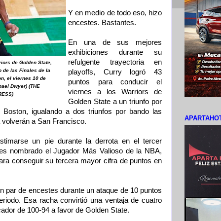
Y en medio de todo eso, hizo
encestes. Bastantes.
En una de sus mejores
exhibiciones durante su
refulgente trayectoria en
iors de Golden State,
o de las Finales de la
playoffs, Curry logró 43
n, el viernes 10 de
puntos para conducir el
hael Dwyer) (THE
viernes a los Warriors de
RESS)
Golden State a un triunfo por
 Boston, igualando a dos triunfos por bando las
APARTAHOT
 volverán a San Francisco.
imarse un pie durante la derrota en el tercer
eces nombrado el Jugador Más Valioso de la NBA,
para conseguir su tercera mayor cifra de puntos en
un par de encestes durante un ataque de 10 puntos
eriodo. Esa racha convirtió una ventaja de cuatro
ador de 100-94 a favor de Golden State.