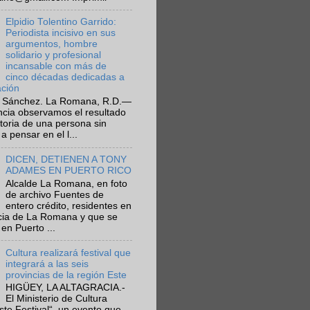
Elpidio Tolentino Garrido:
Periodista incisivo en sus
argumentos, hombre
solidario y profesional
incansable con más de
cinco décadas dedicadas a
ación
 Sánchez. La Romana, R.D.—
ncia observamos el resultado
ctoria de una persona sin
a pensar en el l...
DICEN, DETIENEN A TONY
ADAMES EN PUERTO RICO
Alcalde La Romana, en foto
de archivo Fuentes de
entero crédito, residentes en
ncia de La Romana y que se
en Puerto ...
Cultura realizará festival que
integrará a las seis
provincias de la región Este
HIGÜEY, LA ALTAGRACIA.-
El Ministerio de Cultura
Este Festival“, un evento que