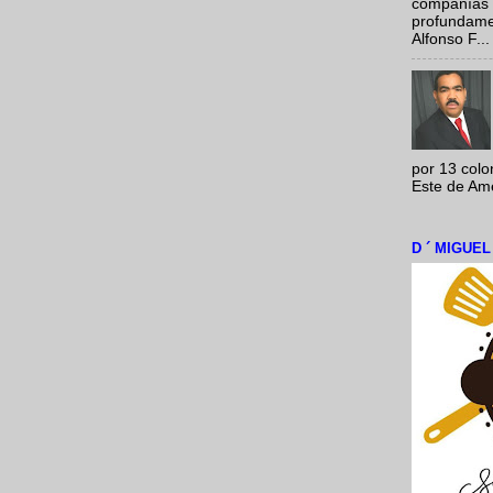
compañías 
profundamen
Alfonso F...
por 13 colo
Este de Amér
D ´ MIGUE