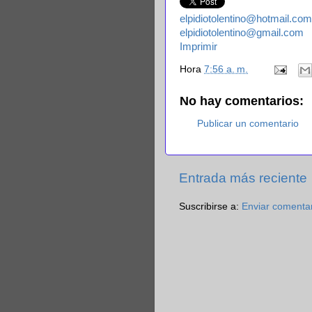
elpidiotolentino@hotmail.com
elpidiotolentino@gmail.com
Imprimir
Hora
7:56 a. m.
No hay comentarios:
Publicar un comentario
Entrada más reciente
Suscribirse a:
Enviar comenta