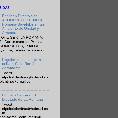
EÍDAS
Reeligen Directiva de
ADOMPRETUR Filial La
Romana-Bayahíbe en un
Ambiente de Unidad y
Armonía
 Ortiz Simó. LA ROMANA.-
ión Dominicana de Prensa
ADOMPRETUR), filial La
híbe, celebró sus elecci...
Regidores, no se dejen
utilizar; Calle Ramón
Agramonte
Tweet
elpidiotolentino@hotmail.co
otolentino@gmail.com
Dr. Julín Cabrera, El
Diputado de La Romana
Tweet
elpidiotolentino@hotmail.co
m ;
ntino@gmail.com Imprimir