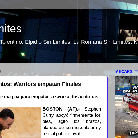
mites
o Tolentino. Elpidio Sin Limites. La Romana Sin Limites.
2
MECARS, T
untos; Warriors empatan Finales
e mágica para empatar la serie a dos victorias
BOSTON (AP).-
Stephen
Curry apoyó firmemente los
pies, agitó los brazos,
alardeó de su musculatura y
retó al público rival.