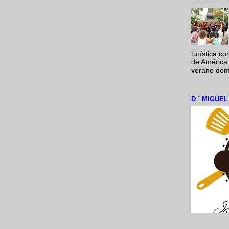
turística c
de América 
verano domi
D ´ MIGUE