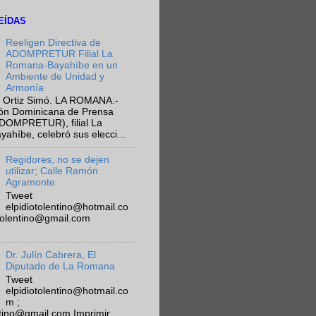
EÍDAS
Reeligen Directiva de
ADOMPRETUR Filial La
Romana-Bayahíbe en un
Ambiente de Unidad y
Armonía
 Ortiz Simó. LA ROMANA.-
ión Dominicana de Prensa
ADOMPRETUR), filial La
híbe, celebró sus elecci...
Regidores, no se dejen
utilizar; Calle Ramón
Agramonte
Tweet
elpidiotolentino@hotmail.co
otolentino@gmail.com
Dr. Julín Cabrera, El
Diputado de La Romana
Tweet
elpidiotolentino@hotmail.co
m ;
ntino@gmail.com Imprimir