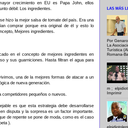
ayor crecimiento en EU es Papa John, ellos
LAS MÁS L
unto débil: Los ingredientes.
se hizo la mejor salsa de tomate del país. Era una
ían comprar porque era original de él y esto lo
oncepto, Mejores ingredientes.
Por Genaro
La Asociac
Turística (
ado en el concepto de mejores ingredientes en
Romana-Baya
o y sus guarniciones. Hasta filtran el agua para
 vivimos, una de la mejores formas de atacar a un
lógica de nueva generación.
m ; elpidi
Imprimir
ra competidores pequeños o nuevos.
able es que esta estrategia debe desarrollarse
en disputa y la sorpresa es un factor importante.
que de repente se pone de moda, como es el caso
peta ).
elpidiotole