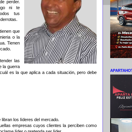
de perder.
go ni te
odos tus
derrotas.
tienen que
ieria o la
ua. Tienen
rcado.
ender las
e la guerra
APARTAHOT
cuál es la que aplica a cada situación, pero debe
 libran los líderes del mercado.
quellas empresas cuyos clientes la perciben como
oclame líder o pretenda ser líder.