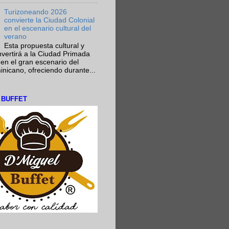
Turizoneando 2026
convierte la Ciudad Colonial
en el escenario cultural del
verano
Esta propuesta cultural y
onvertirá a la Ciudad Primada
en el gran escenario del
nicano, ofreciendo durante...
L BUFFET