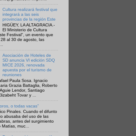
Cultura realizará festival que
integrará a las seis
provincias de la región Este
HIGÜEY, LA ALTAGRACIA.-
El Ministerio de Cultura
Este Festival“, un evento que
 28 al 30 de agosto, las
..
Asociación de Hoteles de
SD anuncia VI edición SDQ
MICE 2026, renovada
apuesta por el turismo de
reuniones
fael Paula Sosa. Ignacio
aria Grazia Battaglia, Roberto
Aguie Lendor, Santiago
lizabeht Tovar y ...
toros, o todas vacas”
ico Pinales. Cuando el difunto
lo abusaba del uso de las
abras, antes del surgimiento
 Matías, muc...