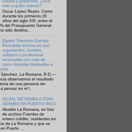
Deuda y gobiernos, ¿cuál
más y quién menos?
Oscar López Reyes. Como
durante los primeros 26
años del siglo XXI, entre el
6% del Presupuesto General
ha sido destina...
Elpidio Tolentino Garrido:
Periodista incisivo en sus
argumentos, hombre
solidario y profesional
incansable con más de
cinco décadas dedicadas a
ación
 Sánchez. La Romana, R.D.—
ncia observamos el resultado
ctoria de una persona sin
a pensar en el l...
DICEN, DETIENEN A TONY
ADAMES EN PUERTO RICO
Alcalde La Romana, en foto
de archivo Fuentes de
entero crédito, residentes en
ncia de La Romana y que se
en Puerto ...