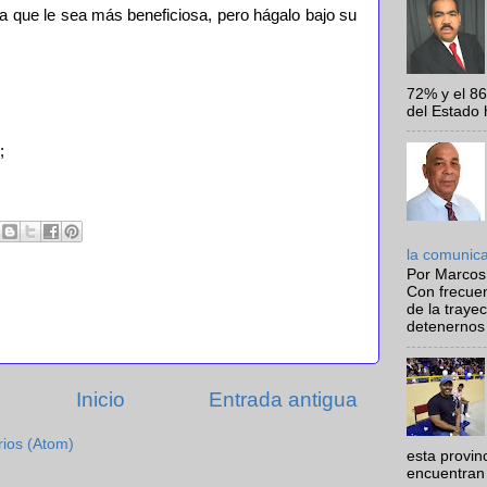
ia que le sea más beneficiosa, pero hágalo bajo su
72% y el 8
del Estado 
;
la comunic
Por Marcos
Con frecue
de la traye
detenernos 
Inicio
Entrada antigua
rios (Atom)
esta provi
encuentran 