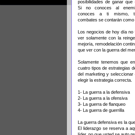
posibilidades de ganar que 
Si no conoces al enemi
conoces a ti mismo, t
combates se contarán como 
Los negocios de hoy día no 
ver solamente con la reingen
mejoría, remodelación contin
que ver con la guerra del me
Solamente tenemos que ent
cuatro tipos de estrategias d
del marketing y seleccionar 
elegir la estrategia correcta.
1- La guerra a la defensiva
2- La guerra a la ofensiva
3- La guerra de flanqueo
4- La guerra de guerrilla
La guerra defensiva es la que
El liderazgo se reserva a a
líder, no que usted se auto pr