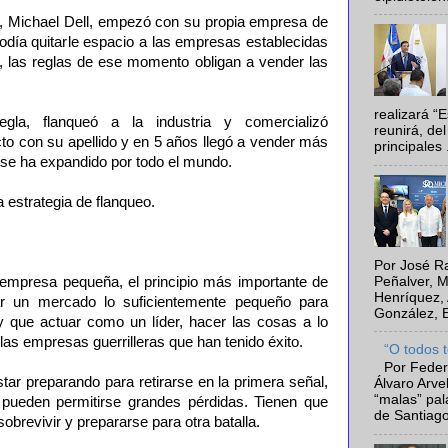
, Michael Dell, empezó con su propia empresa de
odía quitarle espacio a las empresas establecidas
 las reglas de ese momento obligan a vender las
realizará “
egla, flanqueó a la industria y comercializó
reunirá, del
to con su apellido y en 5 años llegó a vender más
principales .
 se ha expandido por todo el mundo.
a estrategia de flanqueo.
Por José Ra
Peñalver, M
 empresa pequeña, el principio más importante de
Henríquez, 
ar un mercado lo suficientemente pequeño para
González, E
 que actuar como un líder, hacer las cosas a lo
las empresas guerrilleras que han tenido éxito.
“O todos 
Por Feder
ar preparando para retirarse en la primera señal,
Álvaro Arve
“malas” pal
ueden permitirse grandes pérdidas. Tienen que
de Santiago
sobrevivir y prepararse para otra batalla.