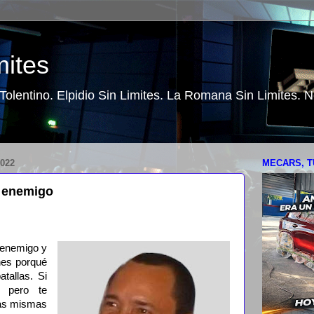
mites
o Tolentino. Elpidio Sin Limites. La Romana Sin Limites.
022
MECARS, T
 enemigo
 enemigo y
nes porqué
tallas. Si
 pero te
las mismas