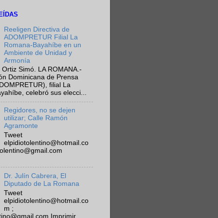
EÍDAS
Reeligen Directiva de
ADOMPRETUR Filial La
Romana-Bayahíbe en un
Ambiente de Unidad y
Armonía
 Ortiz Simó. LA ROMANA.-
ión Dominicana de Prensa
ADOMPRETUR), filial La
híbe, celebró sus elecci...
Regidores, no se dejen
utilizar; Calle Ramón
Agramonte
Tweet
elpidiotolentino@hotmail.co
otolentino@gmail.com
Dr. Julín Cabrera, El
Diputado de La Romana
Tweet
elpidiotolentino@hotmail.co
m ;
ntino@gmail.com Imprimir