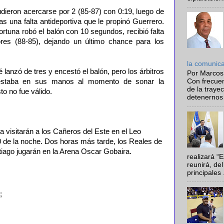
dieron acercarse por 2 (85-87) con 0:19, luego de
ras una falta antideportiva que le propinó Guerrero.
rtuna robó el balón con 10 segundos, recibió falta
bres (88-85), dejando un último chance para los
la comunic
lanzó de tres y encestó el balón, pero los árbitros
Por Marcos
 estaba en sus manos al momento de sonar la
Con frecue
de la traye
to no fue válido.
detenernos 
a visitarán a los Cañeros del Este en el Leo
0 de la noche. Dos horas más tarde, los Reales de
iago jugarán en la Arena Oscar Gobaira.
realizará “
reunirá, del
principales .
;