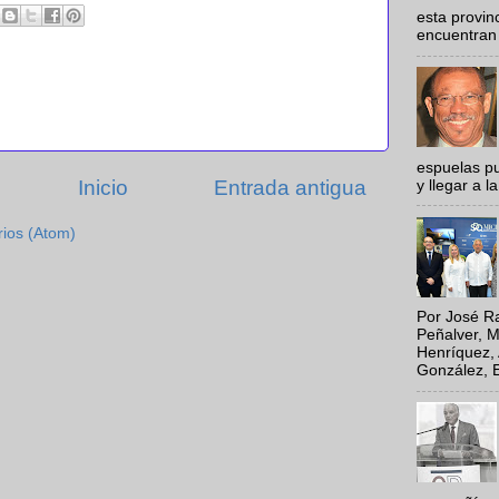
esta provi
encuentran 
espuelas pu
Inicio
Entrada antigua
y llegar a la
rios (Atom)
Por José Ra
Peñalver, M
Henríquez, 
González, E