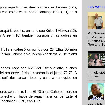
LAS MÁS L
o y repartió 5 asistencias para los Leones (4-1),
n con los Soles de Santo Domingo Este (4-1) en la
trapó 8 rebotes, en tanto que Kelechi Ajukwa (12),
Por Genaro
am Green (10) también lograron cifras dobles en
La Asociac
Turística (
Romana-Baya
s Hollis encabezó los puntos con 23, Elías Solimán
 Jeison Colomé tuvo 15 con 7 tableros y Cleveland
Leones llegó con 6:26 del último cuarto, cuando
m ; elpidi
el aro encestó dos, colocando el juego 72-70. A
Imprimir
nsiguió dos lances libres y puso a su equipo en
ercó con un tiro libre 76-79 a los Cañeros, pero en
co echó un balde de agua fría a los del Este al
as acciones 82-76, con 1:17.
elpidiotole