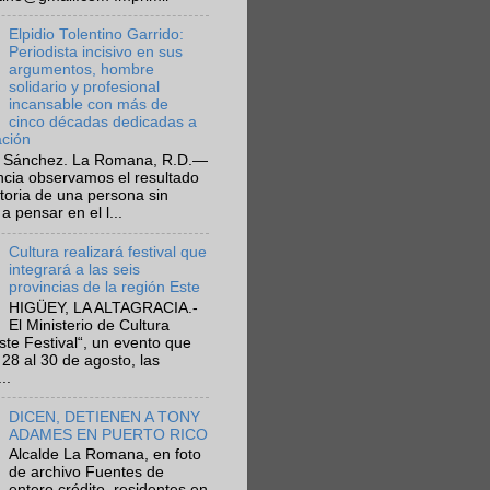
Elpidio Tolentino Garrido:
Periodista incisivo en sus
argumentos, hombre
solidario y profesional
incansable con más de
cinco décadas dedicadas a
ación
 Sánchez. La Romana, R.D.—
ncia observamos el resultado
ctoria de una persona sin
a pensar en el l...
Cultura realizará festival que
integrará a las seis
provincias de la región Este
HIGÜEY, LA ALTAGRACIA.-
El Ministerio de Cultura
Este Festival“, un evento que
 28 al 30 de agosto, las
..
DICEN, DETIENEN A TONY
ADAMES EN PUERTO RICO
Alcalde La Romana, en foto
de archivo Fuentes de
entero crédito, residentes en