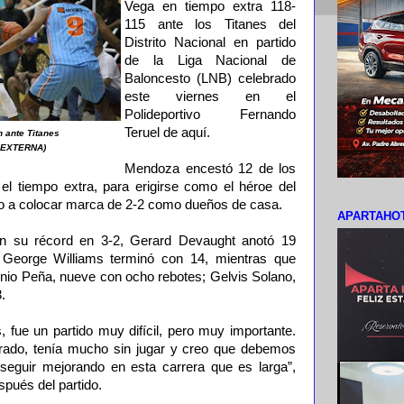
Vega en tiempo extra 118-
115 ante los Titanes del
Distrito Nacional en partido
de la Liga Nacional de
Baloncesto (LNB) celebrado
este viernes en el
Polideportivo Fernando
Teruel de aquí.
 ante Titanes
E EXTERNA)
Mendoza encestó 12 de los
el tiempo extra, para erigirse como el héroe del
ipo a colocar marca de 2-2 como dueños de casa.
APARTAHOT
an su récord en 3-2, Gerard Devaught anotó 19
 George Williams terminó con 14, mientras que
onio Peña, nueve con ocho rebotes; Gelvis Solano,
.
fue un partido muy difícil, pero muy importante.
trado, tenía mucho sin jugar y creo que debemos
 seguir mejorando en esta carrera que es larga”,
pués del partido.