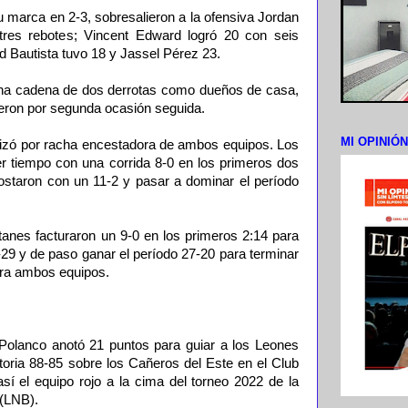
u marca en 2-3, sobresalieron a la ofensiva Jordan
tres rebotes; Vincent Edward logró 20 con seis
d Bautista tuvo 18 y Jassel Pérez 23.
una cadena de dos derrotas como dueños de casa,
yeron por segunda ocasión seguida.
MI OPINIÓ
rizó por racha encestadora de ambos equipos. Los
r tiempo con una corrida 8-0 en los primeros dos
postaron con un 11-2 y pasar a dominar el período
tanes facturaron un 9-0 en los primeros 2:14 para
31-29 y de paso ganar el período 27-20 para terminar
ara ambos equipos.
Polanco anotó 21 puntos para guiar a los Leones
oria 88-85 sobre los Cañeros del Este en el Club
sí el equipo rojo a la cima del torneo 2022 de la
 (LNB).