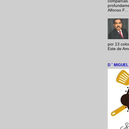
compañías 
profundamen
Alfonso F...
por 13 colo
Este de Amér
D ´ MIGUE