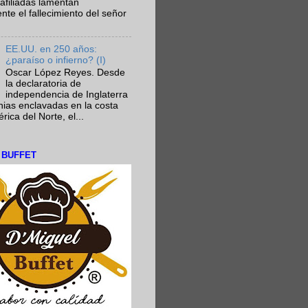
afiliadas lamentan
te el fallecimiento del señor
EE.UU. en 250 años:
¿paraíso o infierno? (I)
Oscar López Reyes. Desde
la declaratoria de
independencia de Inglaterra
nias enclavadas en la costa
ica del Norte, el...
L BUFFET