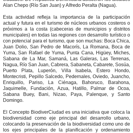
Alan Chepo (Río San Juan) y Alfredo Peralta (Nagua).
Esta actividad refleja la importancia de la participación
actual y futura en el turismo de núcleos urbanos costeros o
próximos a la costa (cabeceras de municipios y distritos
municipales) en todas las regiones con desarrollo turístico o
con potencial para el turismo, que son muchas: Boca Chica,
Juan Dolio, San Pedro de Macorís, La Romana, Boca de
Yuma, San Rafael de Yuma, Punta Cana, Higüey, Miches,
Sabana de La Mar, Samaná, Las Galeras, Las Terrenas,
Nagua, Río San Juan, Cabrera, Sabaneta, Cabarete, Sosúa,
Puerto Plata, Luperón, Villa Isabela, Estero Hondo,
Montecristi, Pepillo Salcedo, Pedernales, Oviedo, Juancho,
Enriquillo, Pariso, La Ciénaga, Bahoruco, Barahona,
Jaquimelle, Fundación, Azua, Hatillo, Palmar de Ocoa,
Sabana Buey, Bani, Nizao, Paya, Palenque, y Santo
Domingo.
El Concepto BiodiverCiudad es una iniciativa que coloca la
biodiversidad como eje principal del desarrollo urbano,
colocando la preservación de la biodiversidad como uno de
los ejes principales de la planificación y ordenamiento