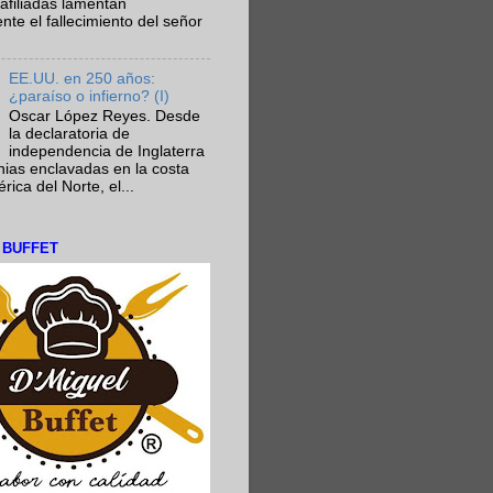
afiliadas lamentan
te el fallecimiento del señor
EE.UU. en 250 años:
¿paraíso o infierno? (I)
Oscar López Reyes. Desde
la declaratoria de
independencia de Inglaterra
nias enclavadas en la costa
ica del Norte, el...
L BUFFET