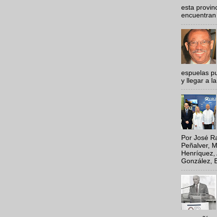
esta provi
encuentran 
espuelas pu
y llegar a la
Por José Ra
Peñalver, M
Henríquez, 
González, E