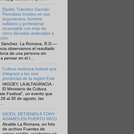
Elpidio Tolentino Garrido:
Periodista incisivo en sus
argumentos, hombre
solidario y profesional
incansable con más de
cinco décadas dedicadas a
ación
 Sánchez. La Romana, R.D.—
ncia observamos el resultado
ctoria de una persona sin
a pensar en el l...
Cultura realizará festival que
integrará a las seis
provincias de la región Este
HIGÜEY, LA ALTAGRACIA.-
El Ministerio de Cultura
Este Festival“, un evento que
 28 al 30 de agosto, las
..
DICEN, DETIENEN A TONY
ADAMES EN PUERTO RICO
Alcalde La Romana, en foto
de archivo Fuentes de
entero crédito, residentes en