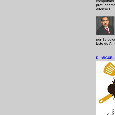
compañías 
profundamen
Alfonso F...
por 13 colo
Este de Amér
D ´ MIGUE