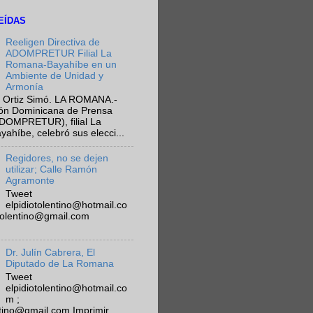
EÍDAS
Reeligen Directiva de
ADOMPRETUR Filial La
Romana-Bayahíbe en un
Ambiente de Unidad y
Armonía
 Ortiz Simó. LA ROMANA.-
ión Dominicana de Prensa
ADOMPRETUR), filial La
híbe, celebró sus elecci...
Regidores, no se dejen
utilizar; Calle Ramón
Agramonte
Tweet
elpidiotolentino@hotmail.co
otolentino@gmail.com
Dr. Julín Cabrera, El
Diputado de La Romana
Tweet
elpidiotolentino@hotmail.co
m ;
ntino@gmail.com Imprimir