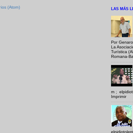
rios (Atom)
LAS MÁS L
Por Genaro
La Asociac
Turística (
Romana-Baya
m ; elpidi
Imprimir
elpidiotole