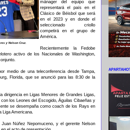
mánager del equipo que
representará el país en el
Clásico de Béisbol que será
en el 2023 y en donde el
seleccionado criollo
competirá en el grupo de
América.
res y Nelson Cruz.
Recientemente la Fedobe
lotero activo de los Nacionales de Washington,
conjunto.
APARTAHOT
por medio de una teleconferencia desde Tampa,
urg, Florida, que se anunció para las 8:30 de la
 la dirigencia en Ligas Menores de Grandes Ligas,
a con los Leones del Escogido, Águilas Cibaeñas y
almente se desempaña como coach de los Rays en
la Liga Americana.
e, Juan Núñez Nepomuceno, y el gerente Nelson
en el acto de presentación.