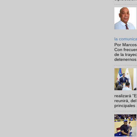
la comunic
Por Marcos
Con frecue
de la traye
detenernos 
realizará “
reunirá, del
principales .