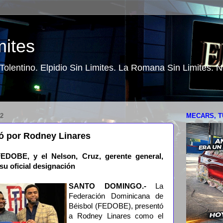
mites
o Tolentino. Elpidio Sin Limites. La Romana Sin Limites.
2
MECARS, T
ió por Rodney Linares
EDOBE, y el Nelson, Cruz, gerente general,
u oficial designación
SANTO DOMINGO.-
La
Federación Dominicana de
Béisbol (FEDOBE), presentó
a Rodney Linares como el