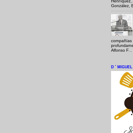
Henríquez, 
González, E
compañías 
profundamen
Alfonso F...
D ´ MIGUE