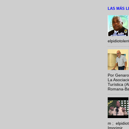
LAS MÁS L
elpidiotole
Por Genaro
La Asociac
Turística (
Romana-Baya
m ; elpidi
Imprimir