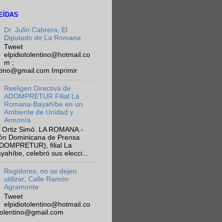
EÍDAS
Dr. Julín Cabrera, El
Diputado de La Romana
Tweet
elpidiotolentino@hotmail.co
m ;
ntino@gmail.com Imprimir
Reeligen Directiva de
ADOMPRETUR Filial La
Romana-Bayahíbe en un
Ambiente de Unidad y
Armonía
 Ortiz Simó. LA ROMANA.-
ión Dominicana de Prensa
ADOMPRETUR), filial La
híbe, celebró sus elecci...
Regidores, no se dejen
utilizar; Calle Ramón
Agramonte
Tweet
elpidiotolentino@hotmail.co
otolentino@gmail.com