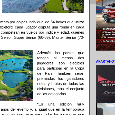
ormato por golpes individual de 54 hoyos que utiliza
ableford, cada jugador disputa una ronda en cada
ompetirán en vuelos por índice y edad, quienes
 Senior, Super Senior (60-69), Master Senior (70-
.
Además los países que
tengan al menos dos
APARTAHOT
jugadores son elegibles
para participar en la Copa
de País. También serán
premiados los ganadores
netos y brutos de todas las
divisiones, más el conjunto
de las categorías.
“Es una edición muy
años del evento y, al igual que en la temporada
 muchas sorpresas para todos los jugadores que