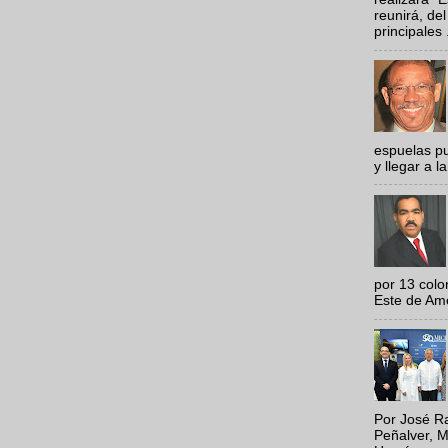
reunirá, del
principales .
espuelas pu
y llegar a la
por 13 colo
Este de Amér
Por José Ra
Peñalver, M