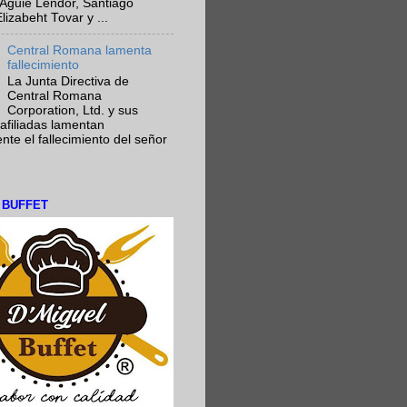
Aguie Lendor, Santiago
lizabeht Tovar y ...
Central Romana lamenta
fallecimiento
La Junta Directiva de
Central Romana
Corporation, Ltd. y sus
afiliadas lamentan
te el fallecimiento del señor
L BUFFET