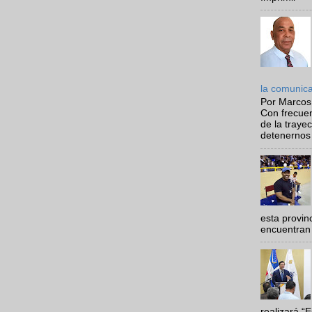
la comunic
Por Marcos
Con frecue
de la traye
detenernos 
esta provi
encuentran 
realizará “