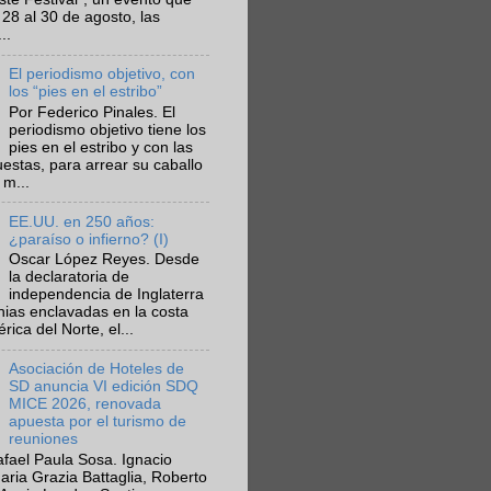
 28 al 30 de agosto, las
..
El periodismo objetivo, con
los “pies en el estribo”
Por Federico Pinales. El
periodismo objetivo tiene los
pies en el estribo y con las
estas, para arrear su caballo
 m...
EE.UU. en 250 años:
¿paraíso o infierno? (I)
Oscar López Reyes. Desde
la declaratoria de
independencia de Inglaterra
nias enclavadas en la costa
ica del Norte, el...
Asociación de Hoteles de
SD anuncia VI edición SDQ
MICE 2026, renovada
apuesta por el turismo de
reuniones
fael Paula Sosa. Ignacio
aria Grazia Battaglia, Roberto