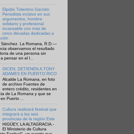
Elpidio Tolentino Garrido:
Periodista incisivo en sus
argumentos, hombre
solidario y profesional
incansable con más de
cinco décadas dedicadas a
ación
 Sánchez. La Romana, R.D.—
ncia observamos el resultado
ctoria de una persona sin
a pensar en el l...
DICEN, DETIENEN A TONY
ADAMES EN PUERTO RICO
Alcalde La Romana, en foto
de archivo Fuentes de
entero crédito, residentes en
ncia de La Romana y que se
en Puerto ...
Cultura realizará festival que
integrará a las seis
provincias de la región Este
HIGÜEY, LA ALTAGRACIA.-
El Ministerio de Cultura
Este Festival“, un evento que