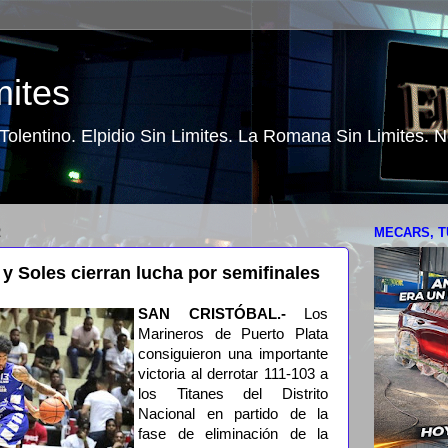
mites
o Tolentino. Elpidio Sin Limites. La Romana Sin Limites.
2
MECARS, T
 y Soles cierran lucha por semifinales
SAN CRISTÓBAL.-
Los
Marineros de Puerto Plata
consiguieron una importante
victoria al derrotar 111-103 a
los Titanes del Distrito
Nacional en partido de la
fase de eliminación de la