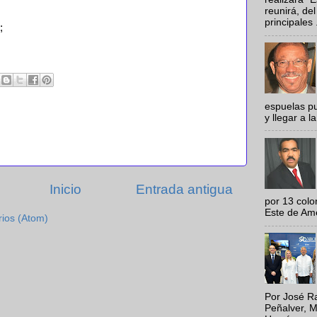
reunirá, del
principales .
;
espuelas pu
y llegar a la
Inicio
Entrada antigua
por 13 colo
Este de Amér
rios (Atom)
Por José Ra
Peñalver, M