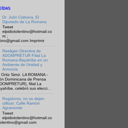
EÍDAS
Dr. Julín Cabrera, El
Diputado de La Romana
Tweet
elpidiotolentino@hotmail.co
m ;
ntino@gmail.com Imprimir
Reeligen Directiva de
ADOMPRETUR Filial La
Romana-Bayahíbe en un
Ambiente de Unidad y
Armonía
 Ortiz Simó. LA ROMANA.-
ión Dominicana de Prensa
ADOMPRETUR), filial La
híbe, celebró sus elecci...
Regidores, no se dejen
utilizar; Calle Ramón
Agramonte
Tweet
elpidiotolentino@hotmail.co
otolentino@gmail.com