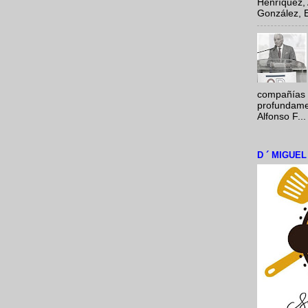
Henríquez, 
González, E
compañías 
profundamen
Alfonso F...
D ´ MIGUE