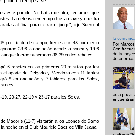
s pudieron recuperarse.
s este partido. No había de otra, teníamos que
stes. La defensa en equipo fue la clave y nuestra
radas al final para cerrar el juego”, dijo Suero al
la comunic
45 por ciento de campo, frente a un 43 por ciento
Por Marcos
ganaron 28-6 la anotación desde la banca y 19-6
Con frecue
de la traye
, aunque fueron superados 36-39 en los rebotes.
detenernos 
pó 6 rebotes en los primeros 20 minutos por los
on el aporte de Delgado y Mendoza con 11 tantos
gró 9 en anotación y 7 tableros para los Soles,
 puntos.
esta provi
-19, 23-27, 22-19 y 23-17 para los Soles.
encuentran 
de Macorís (11-7) visitarán a los Leones de Santo
 la noche en el Club Mauricio Báez de Villa Juana.
realizará “