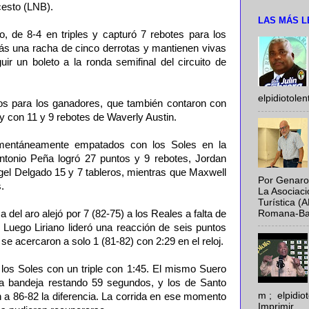
cesto (LNB).
LAS MÁS L
, de 8-4 en triples y capturó 7 rebotes para los
rás una racha de cinco derrotas y mantienen vivas
ir un boleto a la ronda semifinal del circuito de
elpidiotole
os para los ganadores, que también contaron con
 y con 11 y 9 rebotes de Waverly Austin.
omentáneamente empatados con los Soles en la
 Antonio Peña logró 27 puntos y 9 rebotes, Jordan
gel Delgado 15 y 7 tableros, mientras que Maxwell
Por Genaro
.
La Asociac
Turística (
Romana-Baya
del aro alejó por 7 (82-75) a los Reales a falta de
o. Luego Liriano lideró una reacción de seis puntos
se acercaron a solo 1 (81-82) con 2:29 en el reloj.
 los Soles con un triple con 1:45. El mismo Suero
na bandeja restando 59 segundos, y los de Santo
m ; elpidi
a 86-82 la diferencia. La corrida en ese momento
Imprimir