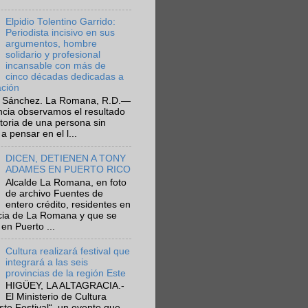
Elpidio Tolentino Garrido:
Periodista incisivo en sus
argumentos, hombre
solidario y profesional
incansable con más de
cinco décadas dedicadas a
ación
 Sánchez. La Romana, R.D.—
ncia observamos el resultado
ctoria de una persona sin
a pensar en el l...
DICEN, DETIENEN A TONY
ADAMES EN PUERTO RICO
Alcalde La Romana, en foto
de archivo Fuentes de
entero crédito, residentes en
ncia de La Romana y que se
en Puerto ...
Cultura realizará festival que
integrará a las seis
provincias de la región Este
HIGÜEY, LA ALTAGRACIA.-
El Ministerio de Cultura
Este Festival“, un evento que