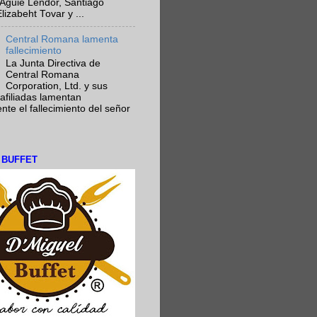
Aguie Lendor, Santiago
lizabeht Tovar y ...
Central Romana lamenta
fallecimiento
La Junta Directiva de
Central Romana
Corporation, Ltd. y sus
afiliadas lamentan
te el fallecimiento del señor
L BUFFET