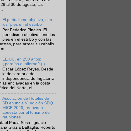
 28 al 30 de agosto, las
..
El periodismo objetivo, con
los “pies en el estribo”
Por Federico Pinales. El
periodismo objetivo tiene los
pies en el estribo y con las
estas, para arrear su caballo
 m...
EE.UU. en 250 años:
¿paraíso o infierno? (I)
Oscar López Reyes. Desde
la declaratoria de
independencia de Inglaterra
nias enclavadas en la costa
ica del Norte, el...
Asociación de Hoteles de
SD anuncia VI edición SDQ
MICE 2026, renovada
apuesta por el turismo de
reuniones
fael Paula Sosa. Ignacio
aria Grazia Battaglia, Roberto