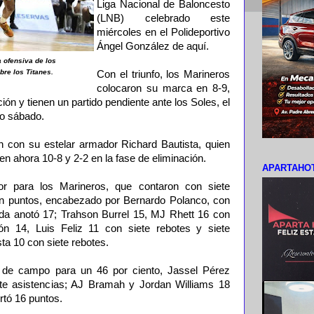
Liga Nacional de Baloncesto
(LNB) celebrado este
miércoles en el Polideportivo
Ángel González de aquí.
 ofensiva de los
bre los Titanes.
Con el triunfo, los Marineros
colocaron su marca en 8-9,
ión y tienen un partido pendiente ante los Soles, el
do sábado.
n con su estelar armador Richard Bautista, quien
enen ahora 10-8 y 2-2 en la fase de eliminación.
APARTAHOT
tor para los Marineros, que contaron con siete
en puntos, encabezado por Bernardo Polanco, con
 anotó 17; Trahson Burrel 15, MJ Rhett 16 con
ón 14, Luis Feliz 11 con siete rebotes y siete
ta 10 con siete rebotes.
on de campo para un 46 por ciento, Jassel Pérez
ete asistencias; AJ Bramah y Jordan Williams 18
rtó 16 puntos.