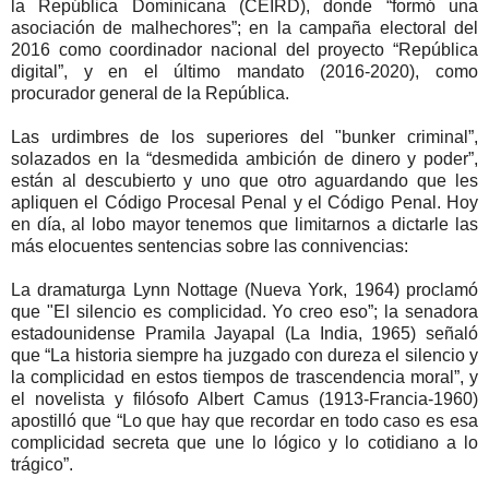
la República Dominicana (CEIRD), donde “formó una
asociación de malhechores”; en la campaña electoral del
2016 como coordinador nacional del proyecto “República
digital”, y en el último mandato (2016-2020), como
procurador general de la República.
Las urdimbres de los superiores del "bunker criminal”,
solazados en la “desmedida ambición de dinero y poder”,
están al descubierto y uno que otro aguardando que les
apliquen el Código Procesal Penal y el Código Penal. Hoy
en día, al lobo mayor tenemos que limitarnos a dictarle las
más elocuentes sentencias sobre las connivencias:
La dramaturga Lynn Nottage (Nueva York, 1964) proclamó
que "El silencio es complicidad. Yo creo eso”; la senadora
estadounidense Pramila Jayapal (La India, 1965) señaló
que “La historia siempre ha juzgado con dureza el silencio y
la complicidad en estos tiempos de trascendencia moral”, y
el novelista y filósofo Albert Camus (1913-Francia-1960)
apostilló que “Lo que hay que recordar en todo caso es esa
complicidad secreta que une lo lógico y lo cotidiano a lo
trágico”.